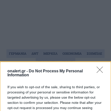
ΓΕΡΜΑΝΙΑ
ΔΝΤ
ΜΕΡΚΕΛ
ΟΙΚΟΝΟΜΙΑ
ΣΟΙΜΠΛΕ
ΧΡΕΟΚΟΠΙΑ
ΧΡΕΟΣ
onalert.gr -
Do Not Process My Personal
Information
Ακολουθήστε το onalert.gr στο
Google
News
και μάθετε πρώτοι όλες τις ειδήσεις
If you wish to opt-out of the sale, sharing to third parties, or
για την άμυνα.
processing of your personal or sensitive information for
targeted advertising by us, please use the below opt-out
section to confirm your selection. Please note that after your
opt-out request is processed you may continue seeing