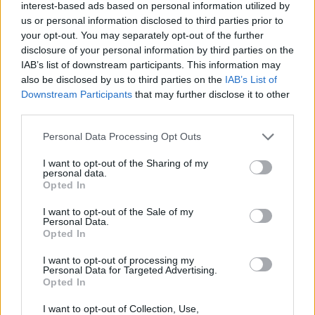
interest-based ads based on personal information utilized by
Διάβασε επίσης
us or personal information disclosed to third parties prior to
your opt-out. You may separately opt-out of the further
disclosure of your personal information by third parties on the
IAB’s list of downstream participants. This information may
also be disclosed by us to third parties on the
IAB’s List of
Downstream Participants
that may further disclose it to other
third parties.
Personal Data Processing Opt Outs
Ελληνικοί δορυφόροι και
MQ-4C Triton 
I want to opt-out of the Sharing of my
personal data.
μικροδορυφόροι για
εντολές από P-
Opted In
στρατιωτική χρήση: Ο
σε δοκιμή: Εικ
σχεδιασμός του ΓΕΕΘΑ για
μέλλον των να
I want to opt-out of the Sale of my
Personal Data.
αξιοποίηση της
επιχειρήσεων
Opted In
πληροφορίας
I want to opt-out of processing my
Personal Data for Targeted Advertising.
Opted In
ΔΙΑΦΗΜΙΣΗ
I want to opt-out of Collection, Use,