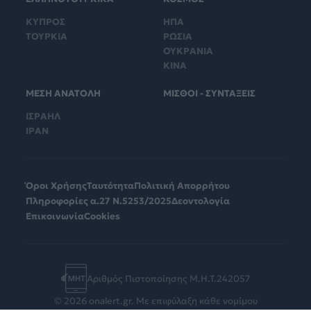
ΚΥΠΡΟΣ
ΗΠΑ
ΤΟΥΡΚΙΑ
ΡΩΣΙΑ
ΟΥΚΡΑΝΙΑ
ΚΙΝΑ
ΜΕΣΗ ΑΝΑΤΟΛΗ
ΜΙΣΘΟΙ - ΣΥΝΤΑΞΕΙΣ
ΙΣΡΑΗΛ
ΙΡΑΝ
Όροι Χρήσης
Ταυτότητα
Πολιτική Απορρήτου
Πληροφορίες α.27 Ν.5253/2025
Δεοντολογία
Επικοινωνία
Cookies
Αριθμός Πιστοποίησης Μ.Η.Τ.242057
© 2026 onalert.gr. Με επιφύλαξη κάθε νομίμου