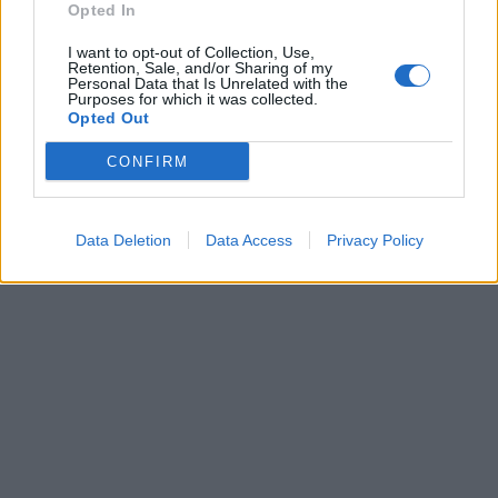
Opted In
Τουρκία: «Δεν στοχεύει
Προκλήσεων συ
κάποια συγκεκριμένη
Αιγαίο από την
I want to opt-out of Collection, Use,
χώρα η αμυντική
8 παραβάσεις κ
Retention, Sale, and/or Sharing of my
Personal Data that Is Unrelated with the
συμφωνία με Πακιστάν
παραβιάσεις
Purposes for which it was collected.
και Σαουδική Αραβία»
Opted Out
CONFIRM
ΔΙΑΦΗΜΙΣΗ
Data Deletion
Data Access
Privacy Policy