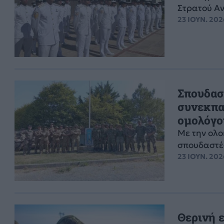
Στρατού Α
23 ΙΟΥΝ. 202
Σπουδασ
συνεκπα
ομολόγο
Με την ολο
σπουδαστές
23 ΙΟΥΝ. 202
Θερινή 