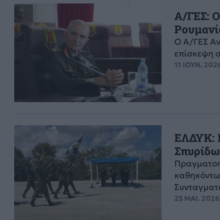
Α/ΓΕΣ: 
Ρουμανία
Ο Α/ΓΕΣ Α
επίσκεψη σ
11 ΙΟΥΝ. 202
ΕΛΔΥΚ: 
Σπυρίδω
Πραγματοπ
καθηκόντων
Συνταγματ
25 ΜΑΙ. 2026,