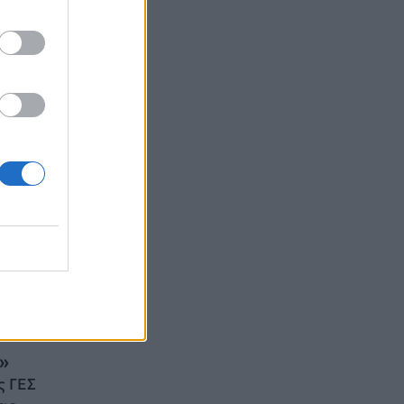
ους της
νιες
άταξη στον
»
ς ΓΕΣ