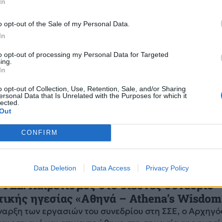
In
, 20:29
o opt-out of the Sale of my Personal Data.
In
to opt-out of processing my Personal Data for Targeted
η στον Στρατό Ξηράς για τους στρατεύσιμ
ing.
In
2026 – Τα δικαιολογητικά και οι ημερομή
ασης
o opt-out of Collection, Use, Retention, Sale, and/or Sharing
ersonal Data that Is Unrelated with the Purposes for which it
ίο Εθνικής Άμυνας με εγκύλιο διαταγή καλεί για κατ
lected.
Out
άς τους στρατεύσιμους κλάσης της Β'ΕΣΣΟ 2026.
10:19
CONFIRM
Data Deletion
Data Access
Privacy Policy
 ΓΕΣ: Χαιρετισμός στο διεθνές συνέδριο
τικής ηγεσίας «Αθηνά – Athena’s Wisdom
ναρξη των εργασιών του συνεδρίου στη ΣΣΕ, ο Aρχηγό