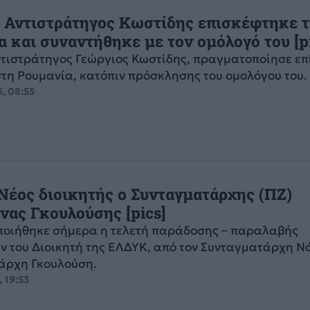
Ο Αντιστράτηγος Κωστίδης επισκέφτηκε 
 και συναντήθηκε με τον ομόλογό του [pi
ντιστράτηγος Γεώργιος Κωστίδης, πραγματοποίησε ε
τη Ρουμανία, κατόπιν πρόσκλησης του ομολόγου του.
6, 08:55
Νέος διοικητής ο Συνταγματάρχης (ΠΖ)
νας Γκουλούσης [pics]
οιήθηκε σήμερα η τελετή παράδοσης – παραλαβής
 του Διοικητή της ΕΛΔΥΚ, από τον Συνταγματάρχη Ν
άρχη Γκουλούση.
 19:53