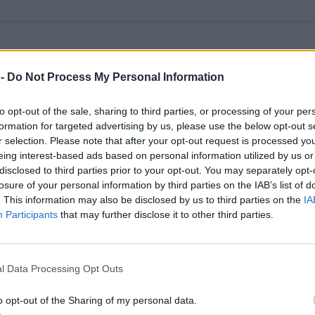
ΘΑ Χούπης στο ετήσιο μνημόσυνο πεσόν
ιτών και Καταδρομέων [pics]
 -
Do Not Process My Personal Information
του Α/ΓΕΕΘΑ Χούπη, τελέστηκε το Ετήσιο Μνημόσυνο
ς των ψυχών των πεσόντων υπέρ πίστεως και πατρίδ
to opt-out of the sale, sharing to third parties, or processing of your per
 και...
formation for targeted advertising by us, please use the below opt-out s
r selection. Please note that after your opt-out request is processed y
, 19:20
eing interest-based ads based on personal information utilized by us or
disclosed to third parties prior to your opt-out. You may separately opt-
losure of your personal information by third parties on the IAB’s list of
. This information may also be disclosed by us to third parties on the
IA
Participants
that may further disclose it to other third parties.
η Αρχηγού ΓΕΣ στην Περιοχή Ευθύνης τ
 Παρακολούθησε την ΤΑΜΣ «ΙΑΣΩΝ –
 1/26» [pics]
l Data Processing Opt Outs
ΣΩΝ – ΠΟΣΕΙΔΩΝ 1/26» είναι άσκηση μεσαίας κλίμακ
o opt-out of the Sharing of my personal data.
 επάνδρωση μικρονήσων και στην εκτέλεση ειδικής α