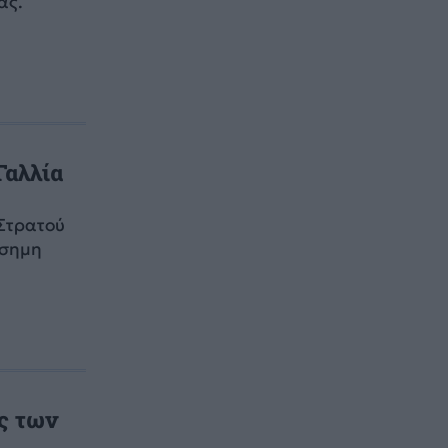
ας.
Γαλλία
 Στρατού
ίσημη
ς των