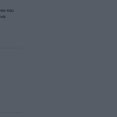
ου και
ίνα