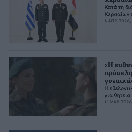
Κατά τη δι
Χερσαίων Δ
4 ΑΠΡ. 2026, 
«Η ευθύν
πρόσκλη
γυναικώ
Η εθελοντι
για θητεία
11 ΜΑΡ. 2026,