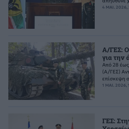
απηύθυνε χ
4 ΜΑΙ. 2026,
Α/ΓΕΣ: 
για την 
Από 28 έως
(Α/ΓΕΣ) Αν
επίσκεψη σ
1 ΜΑΙ. 2026, 
ΓΕΣ: Στ
Χερσαίω