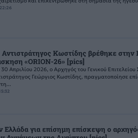
αιρετισμό και επικεντρώθηκε στη σημασία της ηγεσί
 22:26
Ο Αντιστράτηγος Κωστίδης βρέθηκε στην 
άσκηση «ORION-26» [pics]
 30 Απριλίου 2026, ο Αρχηγός του Γενικού Επιτελείου
τιστράτηγος Γεώργιος Κωστίδης, πραγματοποίησε επ
τη...
15:32
ην Ελλάδα για επίσημη επίσκεψη ο αρχηγό
ν Δυνάμεων της Αιγύπτου [pics]