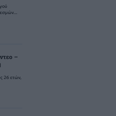
ηγού
εσμών...
ίντεο –
η
ς 26 ετών,