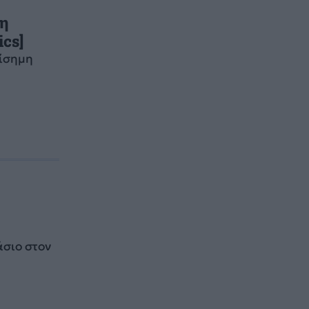
τη
cs]
πίσημη
άσιο στον