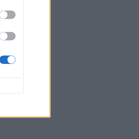
άιο
ς
σι
ή