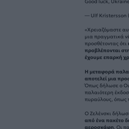
Good luck, Ukrain
— Ulf Kristersso
«Χρειαζόμαστε αυ
μια πραγματικά νέ
προσθέτοντας ότι
προβλέπονται στη
έχουμε επαρκή χρ
Η μεταφορά παλα
αποτελεί μια προ
Όπως δήλωσε ο Ου
παλαιότερη έκδοσ
πυραύλους, όπως το
Ο Ζελένσκι δήλωσ
από ένα πακέτο δ
αεροσκάφη
. Οι 