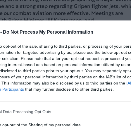
e and a strong step regarding Gripen fighter jets, whi
ke our combat aviation more effective. Meetings are
ith Prime Minister Ulf Kristersson, and…
/WjwV589PKk
 -
Do Not Process My Personal Information
nskyy / Володимир Зеленський (@ZelenskyyUa)
May 
to opt-out of the sale, sharing to third parties, or processing of your per
formation for targeted advertising by us, please use the below opt-out s
r selection. Please note that after your opt-out request is processed y
ΔΙΑΦΗΜΙΣΗ
eing interest-based ads based on personal information utilized by us or
disclosed to third parties prior to your opt-out. You may separately opt-
losure of your personal information by third parties on the IAB’s list of
. This information may also be disclosed by us to third parties on the
IA
Participants
that may further disclose it to other third parties.
l Data Processing Opt Outs
o opt-out of the Sharing of my personal data.