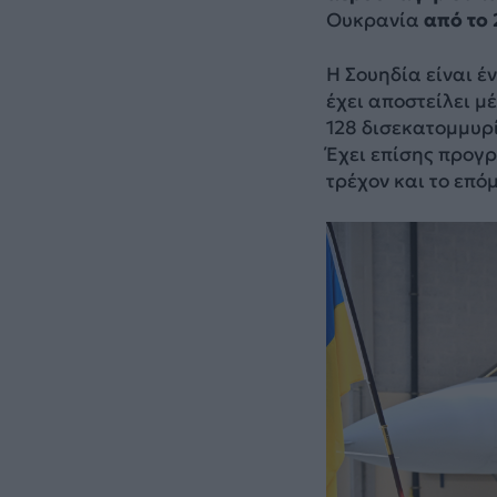
Ουκρανία
από το
Η Σουηδία είναι έ
έχει αποστείλει μ
128 δισεκατομμυρ
Έχει επίσης προγ
τρέχον και το επόμ