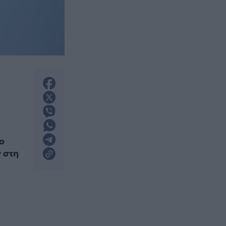
ο
 στη