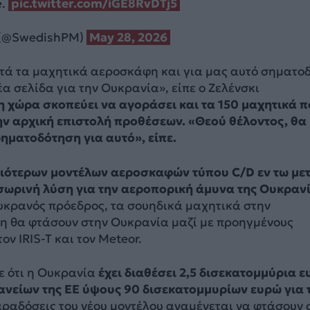
e.
pic.twitter.com/iGE8RvDTj5
n (@SwedishPM)
May 28, 2026
τά τα μαχητικά αεροσκάφη και για μας αυτό σηματοδ
α σελίδα για την Ουκρανία», είπε ο Ζελένσκι
η χώρα σκοπεύει να αγοράσει και τα 150 μαχητικά 
ν αρχική επιστολή προθέσεων. «Θεού θέλοντος, θα
ηματοδότηση για αυτό», είπε.
ιότερων μοντέλων αεροσκαφών τύπου C/D εν τω με
σωρινή λύση για την αεροπορική άμυνα της Ουκρανί
κρανός πρόεδρος, τα σουηδικά μαχητικά στην
η θα φτάσουν στην Ουκρανία μαζί με προηγμένους
ν IRIS-T και τον Meteor.
ε ότι η Ουκρανία
έχει διαθέσει 2,5 δισεκατομμύρια 
ανείων της ΕΕ ύψους 90 δισεκατομμυρίων ευρώ για 
παραδόσεις του νέου μοντέλου αναμένεται να φτάσουν 