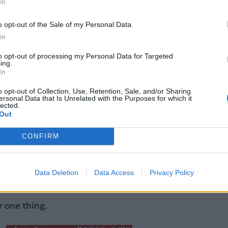
In
o opt-out of the Sale of my Personal Data.
τελούν προτεραιότητα για τον στόλο μαχητικών της
In
 υπουργείο Άμυνας της χώρας είχε ανακοινώσει τον Μ
α τα μαχητικά Gripen E ενδέχεται να υπογραφεί «εντό
to opt-out of processing my Personal Data for Targeted
ing.
 Ευρωπαϊκή Ένωση ενέκρινε το δάνειο 90
In
ευρώ για την Ουκρανία
.
o opt-out of Collection, Use, Retention, Sale, and/or Sharing
ersonal Data that Is Unrelated with the Purposes for which it
η καλύτερη και βέλτιστη επιλογή για την Ουκρανία. Έτ
lected.
Out
επόμενο μεγάλο βήμα σε αυτό το κοινό μας ταξίδι»
σον κατά την κοινή συνέντευξη Τύπου στην αεροπορικ
CONFIRM
έχοντας δίπλα του τον Βολοντίμιρ Ζελένσκι, όπου
ητικά Gripen.
Data Deletion
Data Access
Privacy Policy
th Gripen fighter jets.
or one thing.