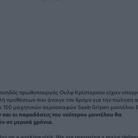
 Σουηδός πρωθυπουργός Ουλφ Κρίστερσον είχαν υπογ
λή προθέσεων που άνοιγε τον δρόμο για την πώληση 
αι 150 μαχητικών αεροσκαφών Saab Gripen μοντέλου 
ν και οι παραδόσεις του νεότερου μοντέλου θα
 σε μερικά χρόνια.
ay on a working visit. We are preparing a major defen