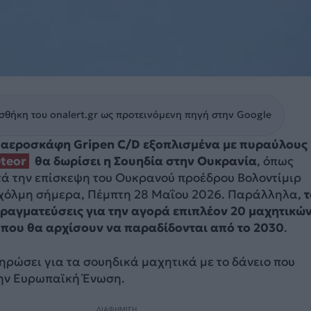
θήκη του onalert.gr ως προτεινόμενη πηγή στην Google
ά αεροσκάφη Gripen C/D εξοπλισμένα με πυραύλους
teor
θα δωρίσει η Σουηδία στην Ουκρανία
, όπως
ά την επίσκεψη του Ουκρανού προέδρου Βολοντίμιρ
κχόλμη σήμερα, Πέμπτη 28 Μαΐου 2026. Παράλληλα,
τ
πραγματεύσεις για την αγορά επιπλέον 20 μαχητικών
 που θα αρχίσουν να παραδίδονται από το 2030
.
ρώσει για τα σουηδικά μαχητικά με το δάνειο που
ην Ευρωπαϊκή Ένωση.
ΔΙΑΦΗΜΙΣΗ