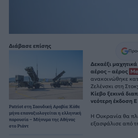
Διάβασε επίσης
Προσ
Δεκαέξι μαχητικ
αέρος – αέρος
Me
ανακοινώθηκε κατ
Ζελένσκι στη Στο
Κίεβο ξεκινά δια
νεότερη έκδοση E
Patriot στη Σαουδική Αραβία: Κάθε
μήνα επαναξιολογείται η ελληνική
Η Ουκρανία θα πλη
παρουσία – Μήνυμα της Αθήνας
εξασφάλισε από τ
στο Ριάντ