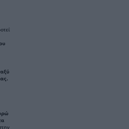
οτεί
που
ταξύ
ας.
ευρώ
τα
στην