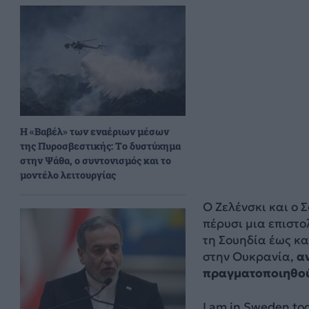
H «Βαβέλ» των εναέριων μέσων
της Πυροσβεστικής: Το δυστύχημα
στην Ψάθα, ο συντονισμός και το
μοντέλο λειτουργίας
O Zελένσκι και ο
πέρυσι μια επιστο
τη Σουηδία έως κ
στην Ουκρανία,
α
πραγματοποιηθούν
I am in Sweden tod