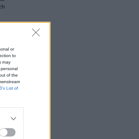
ch
28,
sonal or
ection to
ou may
 personal
out of the
 downstream
B’s List of