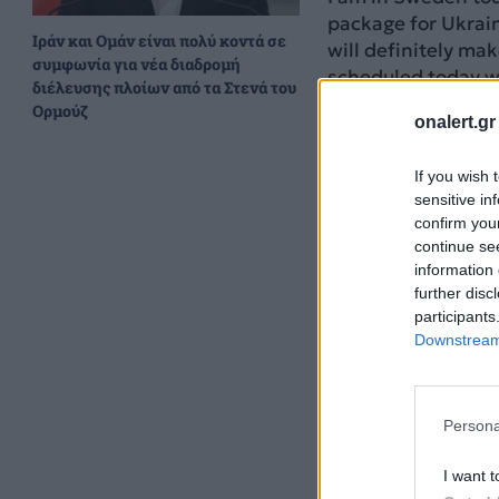
package for Ukrain
Ιράν και Ομάν είναι πολύ κοντά σε
will definitely ma
συμφωνία για νέα διαδρομή
scheduled today w
διέλευσης πλοίων από τα Στενά του
pic.twitter.com
Ορμούζ
onalert.gr
— Volodymyr Zele
If you wish 
2026
sensitive in
confirm you
continue se
information 
further disc
participants
Downstream 
Persona
I want t