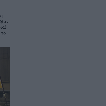
αι
αξίας
ια).
 το