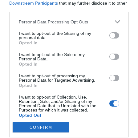
ΣΧΕΤΙΚΑ ΑΡΘΡΑ
Downstream Participants
that may further disclose it to other
third parties.
Personal Data Processing Opt Outs
I want to opt-out of the Sharing of my
personal data.
Opted In
I want to opt-out of the Sale of my
Personal Data.
Opted In
I want to opt-out of processing my
Personal Data for Targeted Advertising.
Opted In
I want to opt-out of Collection, Use,
Retention, Sale, and/or Sharing of my
Personal Data that Is Unrelated with the
Purposes for which it was collected.
ΚΟΣΜΟΣ
Opted Out
ΗΠΑ: «Αναμένουμε σύντομα μια
CONFIRM
συμφωνία για τα Στενά του Ορμούζ με
το Ιράν»