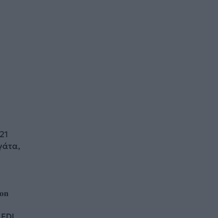
21
γάτα,
𝐨𝐧
 FDI.