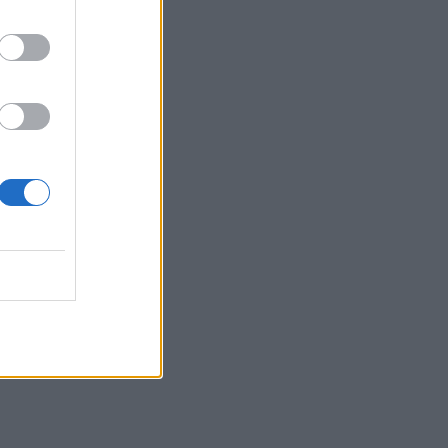
στα
ς
ex –
υτήν
σμού
ση