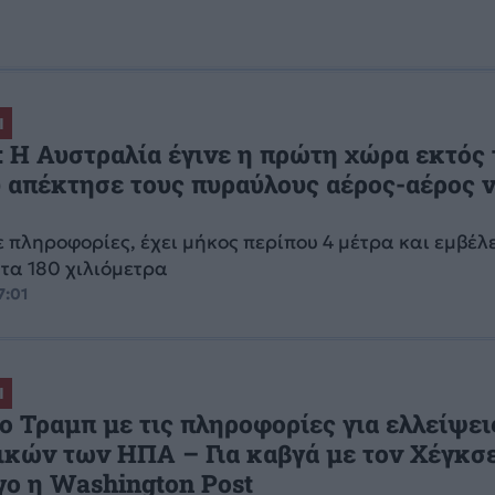
Ι
 Η Αυστραλία έγινε η πρώτη χώρα εκτός
απέκτησε τους πυραύλους αέρος-αέρος 
 πληροφορίες, έχει μήκος περίπου 4 μέτρα και εμβέλ
 τα 180 χιλιόμετρα
7:01
Ι
ο Τραμπ με τις πληροφορίες για ελλείψει
ικών των ΗΠΑ – Για καβγά με τον Χέγκσ
γο η Washington Post