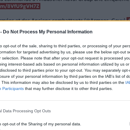
.com/8VfU9gVH7Z
Armées et des Anciens combattants (@Armees_Gouv)
 -
Do Not Process My Personal Information
ΔΙΑΦΗΜΙΣΗ
to opt-out of the sale, sharing to third parties, or processing of your per
formation for targeted advertising by us, please use the below opt-out s
r selection. Please note that after your opt-out request is processed y
eing interest-based ads based on personal information utilized by us or
disclosed to third parties prior to your opt-out. You may separately opt-
losure of your personal information by third parties on the IAB’s list of
. This information may also be disclosed by us to third parties on the
IA
Participants
that may further disclose it to other third parties.
l Data Processing Opt Outs
o opt-out of the Sharing of my personal data.
ρει και στο OnAlert, η Γαλλία βρίσκεται στη διαδικ