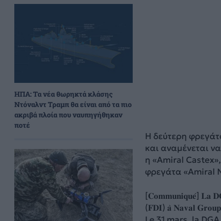
ΗΠΑ: Τα νέα θωρηκτά κλάσης
Ντόναλντ Τραμπ θα είναι από τα πιο
ακριβά πλοία που ναυπηγήθηκαν
ποτέ
H δεύτερη φρεγάτ
και αναμένεται να
η «Amiral Castex»
φρεγάτα «Amiral 
[𝐂𝐨𝐦𝐦𝐮𝐧𝐢𝐪𝐮𝐞́] 𝐋𝐚 𝐃𝐆𝐀 
(𝐅𝐃𝐈) 𝐚̀ 𝐍𝐚𝐯𝐚𝐥 𝐆𝐫𝐨𝐮𝐩
Le 31 mars, la DGA