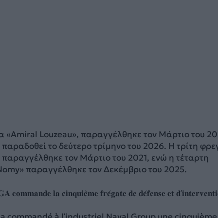
α «Amiral Louzeau», παραγγέλθηκε τον Μάρτιο του 20
 παραδοθεί το δεύτερο τρίμηνο του 2026. Η τρίτη φρε
, παραγγέλθηκε τον Μάρτιο του 2021, ενώ η τέταρτη
Nomy» παραγγέλθηκε τον Δεκέμβριο του 2025.
𝐜𝐨𝐦𝐦𝐚𝐧𝐝𝐞 𝐥𝐚 𝐜𝐢𝐧𝐪𝐮𝐢𝐞̀𝐦𝐞 𝐟𝐫𝐞́𝐠𝐚𝐭𝐞 𝐝𝐞 𝐝𝐞́𝐟𝐞𝐧𝐬𝐞 𝐞𝐭 𝐝’𝐢𝐧𝐭𝐞𝐫𝐯𝐞𝐧𝐭
 a commandé à l’industriel Naval Group une cinquième