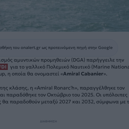
θήκη του onalert.gr ως προτεινόμενη πηγή στην Google
ισμός αμυντικών προμηθειών (DGA) παρήγγειλε την
FDI
για το γαλλικό Πολεμικό Ναυτικό (Marine Nationa
up, η οποία θα ονομαστεί «
Amiral Cabanier
».
ης κλάσης, η «Amiral Ronarc’h», παραγγέλθηκε τον
και παραδόθηκε τον Οκτώβριο του 2025. Οι υπόλοιπες
ς θα παραδοθούν μεταξύ 2027 και 2032, σύμφωνα με 
ΔΙΑΦΗΜΙΣΗ