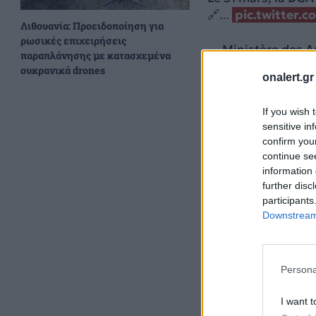
🔗…
pic.twitter
Λιθουανία: Προειδοποίηση για
ρωσικές επιχειρήσεις
— Ministère des 
παραπλάνησης με κατασχεμένα
2, 2026
ουκρανικά drones
onalert.gr
If you wish 
sensitive in
confirm you
continue se
information 
further disc
participants
Downstream 
Persona
I want t
Όπως έχουμε αναφέ