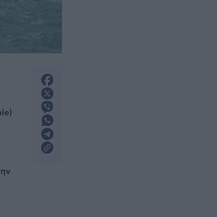
le)
την