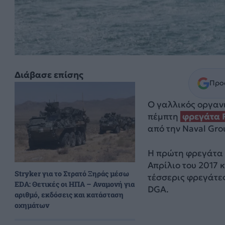
Διάβασε επίσης
Προσ
Ο γαλλικός οργαν
πέμπτη
φρεγάτα 
από την Naval Gro
Η πρώτη φρεγάτα τ
Απρίλιο του 2017 
Stryker για το Στρατό Ξηράς μέσω
τέσσερις φρεγάτε
EDA: Θετικές οι ΗΠΑ – Αναμονή για
DGA.
αριθμό, εκδόσεις και κατάσταση
οχημάτων