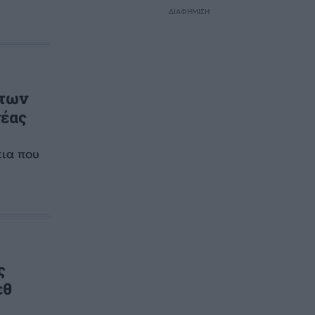
ΔΙΑΦΗΜΙΣΗ
 των
νέας
εια που
ς
εθ