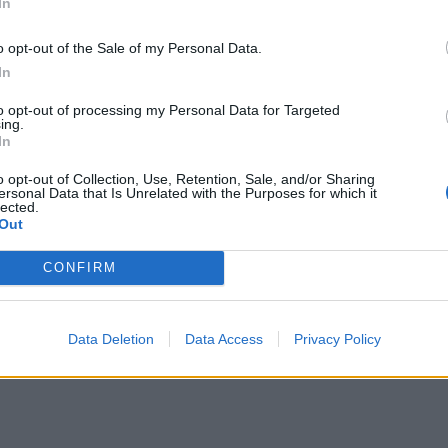
In
ος πυρός των φρεγατών κλάσης «Amiral Ronarc’h», 
ηνικών FDI κλάσης «ΚΙΜΩΝ»
.
o opt-out of the Sale of my Personal Data.
In
 πέμπτο πλοίο της κλάσης θα κατασκευαστούν με
to opt-out of processing my Personal Data for Targeted
ρφωση συστήματος κάθετης εκτόξευσης (VLS). Οι τρει
ing.
DI – Amiral Ronarc’h, Amiral Louzeau και Amiral Cast
In
 συνέχεια σε αναβαθμίσεις ώστε να ταιριάζουν με α
o opt-out of Collection, Use, Retention, Sale, and/or Sharing
ιαμόρφωση.
ersonal Data that Is Unrelated with the Purposes for which it
lected.
Out
ιαμόρφωση, οι γαλλικές φρεγάτες FDI διαθέτουν δύο
 εκτόξευσης Sylver A50 με συνολικά 16 κελιά για
CONFIRM
ς-αέρος Aster 15 και Aster 30. Η απόφαση διπλασια
κότητας σε 32 κελιά ευθυγραμμίζεται με τη διαμόρφω
εγατών FDI.
Data Deletion
Data Access
Privacy Policy
ΔΙΑΦΗΜΙΣΗ