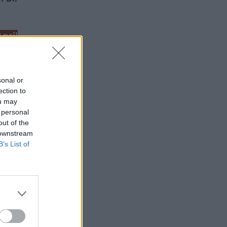
April
sonal or
ection to
ou may
 personal
out of the
 downstream
B’s List of
ασία