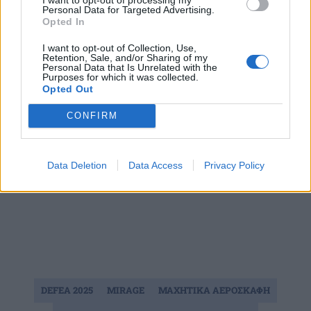
δεν αρκούν 6 αεροσκάφη προκειμένου να
Personal Data for Targeted Advertising.
καλύψουν το κενό 24 μαχητικών, παρά τις χαμηλές
Opted In
διαθεσιμότητες
.
I want to opt-out of Collection, Use,
Retention, Sale, and/or Sharing of my
ΔΙΑΦΗΜΙΣΗ
Personal Data that Is Unrelated with the
Purposes for which it was collected.
Opted Out
CONFIRM
Data Deletion
Data Access
Privacy Policy
DEFEA 2025
MIRAGE
ΜΑΧΗΤΙΚΑ ΑΕΡΟΣΚΑΦΗ