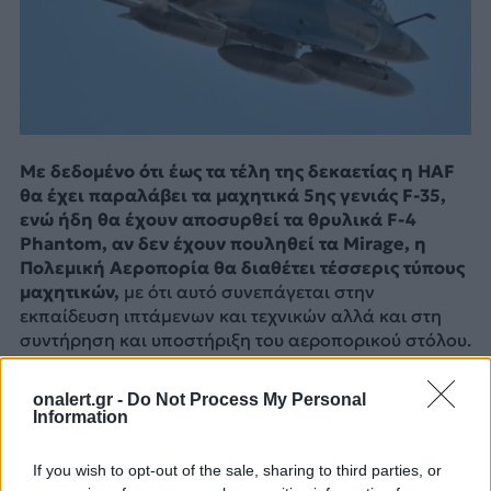
Με δεδομένο ότι έως τα τέλη της δεκαετίας η HAF
θα έχει παραλάβει τα μαχητικά 5ης γενιάς F-35,
ενώ ήδη θα έχουν αποσυρθεί τα θρυλικά F-4
Phantom, αν δεν έχουν πουληθεί τα Mirage, η
Πολεμική Αεροπορία θα διαθέτει τέσσερις τύπους
μαχητικών,
με ότι αυτό συνεπάγεται στην
εκπαίδευση ιπτάμενων και τεχνικών αλλά και στη
συντήρηση και υποστήριξη του αεροπορικού στόλου.
onalert.gr -
Do Not Process My Personal
Information
If you wish to opt-out of the sale, sharing to third parties, or