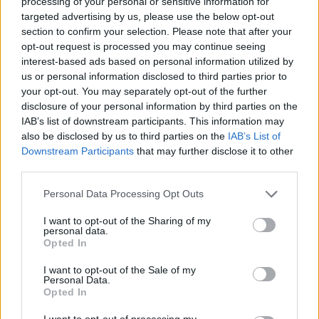
processing of your personal or sensitive information for
targeted advertising by us, please use the below opt-out
section to confirm your selection. Please note that after your
opt-out request is processed you may continue seeing
interest-based ads based on personal information utilized by
us or personal information disclosed to third parties prior to
your opt-out. You may separately opt-out of the further
disclosure of your personal information by third parties on the
IAB’s list of downstream participants. This information may
Οι πολλαπλές απειλές στο σύγχρονο περιβάλλον
also be disclosed by us to third parties on the
IAB’s List of
επιχειρήσεων επιβάλλουν πλέον τον απόλυτο
Downstream Participants
that may further disclose it to other
δικτυοκεντρικό χαρακτήρα όλων των μαχητικών
third parties.
προκειμένου να συνεργάζονται μεταξύ τους αλλά και
Personal Data Processing Opt Outs
με οπλικά συστήματα στο έδαφος και στη θάλασσα,
όπως οι φρεγάτες Belharra. Αεροπορικές πηγές
I want to opt-out of the Sharing of my
τονίζουν πάντως ότι ναι μεν τα Rafale αποτελούν
personal data.
μαχητικά τελευταίας τεχνολογίας με πανίσχυρα
Opted In
ηλεκτρονικά συστήματα, μεταξύ των οποίων ραντάρ
I want to opt-out of the Sale of my
ηλεκτρονικής σάρωσης AESA και σύστημα
Personal Data.
αυτοπροστασίας Spectra και φυσικά δυνατότητα
Opted In
χρήσης των «φονικών» πυραύλων Meteor,
ωστόσο
I want to opt-out of processing my