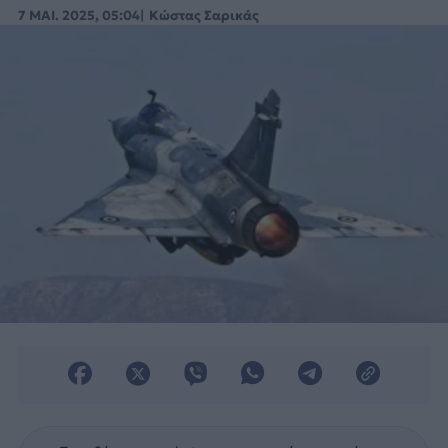
έως τώρα στην αναζήτηση αγοραστή.
7 ΜΑΙ. 2025, 05:04
Κώστας Σαρικάς