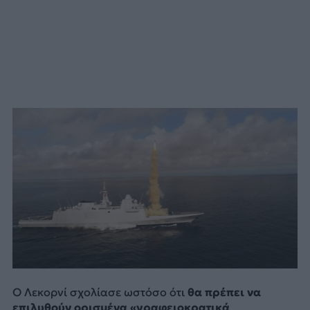
Ο Λεκορνί σχολίασε ωστόσο ότι
θα πρέπει να
επιλυθούν ορισμένα «γραφειοκρατικά