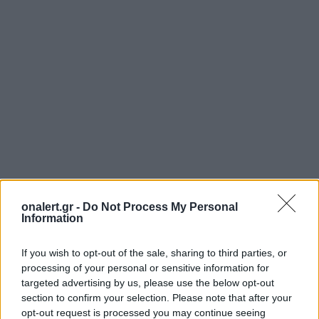
onalert.gr -
Do Not Process My Personal
ASTER 30
ASTER-15
ΑΜΥΝΤΙΚΗ ΒΙΟΜΗΧΑΝΙΑ
Information
ΑΝΤΙΒΑΛΛΙΣΤΙΚΟΣ ΠΥΡΑΥΛΟΣ
ΓΑΛΛΙΑ
ΙΤΑΛΙΑ
If you wish to opt-out of the sale, sharing to third parties, or
processing of your personal or sensitive information for
Ακολουθήστε το onalert.gr στο
Google
targeted advertising by us, please use the below opt-out
News
και μάθετε πρώτοι όλες τις ειδήσεις
section to confirm your selection. Please note that after your
opt-out request is processed you may continue seeing
για την άμυνα.