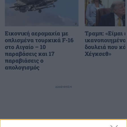
Εικονική αερομαχία με
Τραμπ: «Είμαι 
οπλισμένα τουρκικά F-16
ικανοποιημένος
στο Αιγαίο – 10
δουλειά που κά
παραβάσεις και 17
Χέγκσεθ»
παραβιάσεις ο
απολογισμός
ΔΙΑΦΗΜΙΣΗ