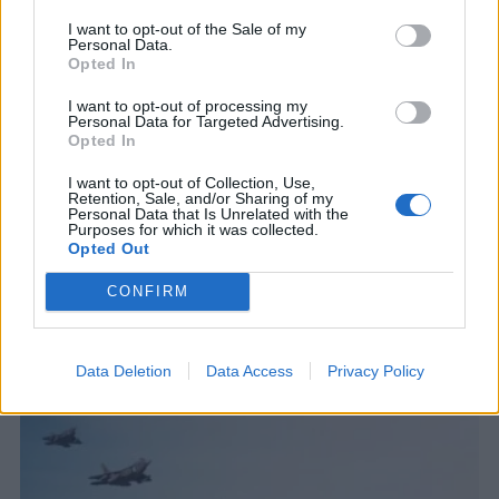
I want to opt-out of the Sale of my
Personal Data.
Opted In
I want to opt-out of processing my
Personal Data for Targeted Advertising.
ΚΟΣΜΟΣ
Opted In
Ρωσία: Αντιδρά στην απέλαση
δημοσιογράφου από τη Γαλλία –
I want to opt-out of Collection, Use,
Retention, Sale, and/or Sharing of my
«Πράκτορα επιρροής» την θεωρεί το
Personal Data that Is Unrelated with the
Παρίσι
Purposes for which it was collected.
Opted Out
Η έφεση της δημοσιογράφου κατά της
απόφασης απέλασης απορρίφθηκε από τη
CONFIRM
γαλλική Δικαιοσύνη
6 ΑΥΓ. 2026, 18:07
Data Deletion
Data Access
Privacy Policy