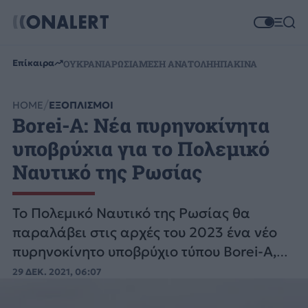
Επίκαιρα
ΟΥΚΡΑΝΙΑ
ΡΩΣΙΑ
ΜΕΣΗ ΑΝΑΤΟΛΗ
ΗΠΑ
ΚΙΝΑ
HOME
ΕΞΟΠΛΙΣΜΟΙ
Borei-A: Νέα πυρηνοκίνητα
υποβρύχια για το Πολεμικό
Ναυτικό της Ρωσίας
Το Πολεμικό Ναυτικό της Ρωσίας θα
παραλάβει στις αρχές του 2023 ένα νέο
πυρηνοκίνητο υποβρύχιο τύπου Borei-A,
μετά από θαλάσσιες δοκιμές.
29 ΔΕΚ. 2021, 06:07