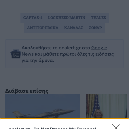
CAPTAS-4
LOCKHEED MARTIN
THALES
ΑΝΤΙΤΟΡΠΙΛΙΚΑ
ΚΑΝΑΔΑΣ
ΣΟΝΑΡ
Ακολουθήστε το onalert.gr στο
Google
News
και μάθετε πρώτοι όλες τις ειδήσεις
για την άμυνα.
Διάβασε επίσης