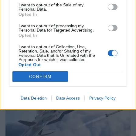
I want to opt-out of the Sale of my
Personal Data.
Opted In
I want to opt-out of processing my
Personal Data for Targeted Advertising.
Opted In
ΣΧΕΤΙΚΑ ΑΡΘΡΑ
I want to opt-out of Collection, Use,
Retention, Sale, and/or Sharing of my
Personal Data that Is Unrelated with the
Purposes for which it was collected.
Opted Out
CONFIRM
Data Deletion
Data Access
Privacy Policy