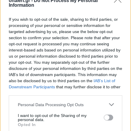
onalert.gr -
Do Not Process My Personal
Information
If you wish to opt-out of the sale, sharing to third parties, or
Εικονική αερομαχία με
Τραμπ: «Είμαι 
processing of your personal or sensitive information for
οπλισμένα τουρκικά F-16
ικανοποιημένος
targeted advertising by us, please use the below opt-out
στο Αιγαίο – 10
δουλειά που κά
section to confirm your selection. Please note that after your
παραβάσεις και 17
Χέγκσεθ»
opt-out request is processed you may continue seeing
παραβιάσεις ο
interest-based ads based on personal information utilized by
απολογισμός
us or personal information disclosed to third parties prior to
your opt-out. You may separately opt-out of the further
disclosure of your personal information by third parties on the
IAB’s list of downstream participants. This information may
ΔΙΑΦΗΜΙΣΗ
also be disclosed by us to third parties on the
IAB’s List of
Downstream Participants
that may further disclose it to other
third parties.
Personal Data Processing Opt Outs
I want to opt-out of the Sharing of my
personal data.
Opted In