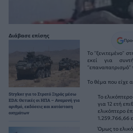
Διάβασε επίσης
Προσ
Το “ξενιτεμένο” σ
εκεί για συντ
“επαναπατρισμό” 
Το θέμα που είχε 
Stryker για το Στρατό Ξηράς μέσω
Το ελικόπτερο
EDA: Θετικές οι ΗΠΑ – Αναμονή για
για 12 ετή ε
αριθμό, εκδόσεις και κατάσταση
ελικόπτερο έπ
οχημάτων
1.259.766,66 
Όμως το ελικό