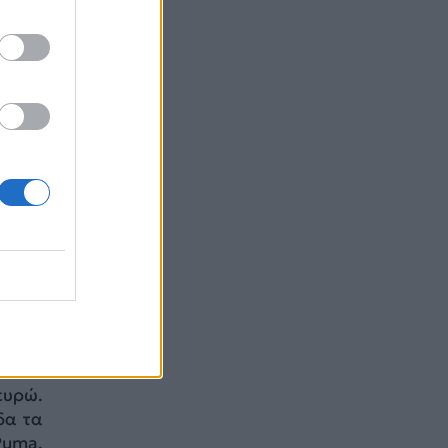
ια να
τάσιο
Αν θα
ά και
ς ,με
με τη
ς του
α τις
νώ τα
τι θα
 δεν
ονται
σο το
ένου”
ευρώ.
δα τα
Puma,