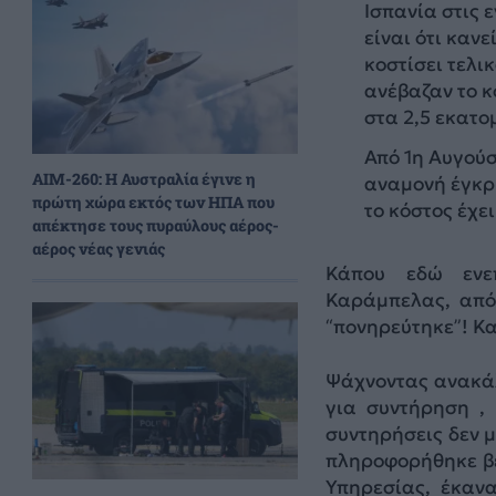
Ισπανία στις 
είναι ότι καν
κοστίσει τελι
ανέβαζαν το κ
στα 2,5 εκατο
Από 1η Αυγούσ
AIM-260: Η Αυστραλία έγινε η
αναμονή έγκρ
πρώτη χώρα εκτός των ΗΠΑ που
το κόστος έχε
απέκτησε τους πυραύλους αέρος-
αέρος νέας γενιάς
Κάπου εδώ ενε
Καράμπελας, από
“πονηρεύτηκε”! Και
Ψάχνοντας ανακάλ
για συντήρηση , 
συντηρήσεις δεν 
πληροφορήθηκε βέ
Υπηρεσίας, έκαν