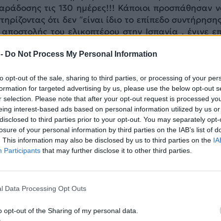
αράδοσης τις 130 ημέρες!!! Κάποιοι προσπάθησαν ν
ηρίζοντας ότι δεν “είναι ίδιο το επίπεδο συντήρησης
 αποστολής του ελικοπτέρου στην Ισπανία , έγινε επ
νατοϊκού “μαγαζιού” της NAMSA!
 -
Do Not Process My Personal Information
ΔΙΑΦΗΜΙΣΗ
to opt-out of the sale, sharing to third parties, or processing of your per
formation for targeted advertising by us, please use the below opt-out s
r selection. Please note that after your opt-out request is processed y
eing interest-based ads based on personal information utilized by us or
disclosed to third parties prior to your opt-out. You may separately opt-
losure of your personal information by third parties on the IAB’s list of
. This information may also be disclosed by us to third parties on the
IA
Participants
that may further disclose it to other third parties.
l Data Processing Opt Outs
o opt-out of the Sharing of my personal data.
ε αλλά δεν πείστηκε. Και για να αποφύγει τις “κακίες