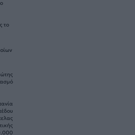
ρο
ι
ς το
ποίων
ώτης
ιασμό
πανία
πέδου
πελας
τικής
0.000