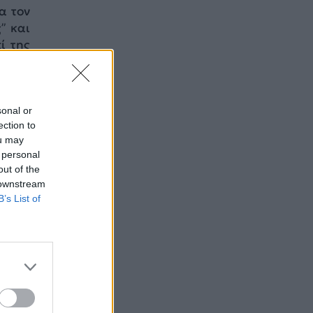
α τον
” και
ί της
sonal or
ection to
ou may
 personal
out of the
 downstream
B’s List of
” και