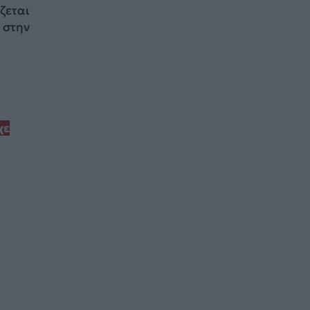
ζεται
 στην
χε