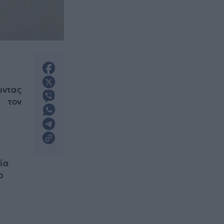
ώντας
 τον
νία
ο