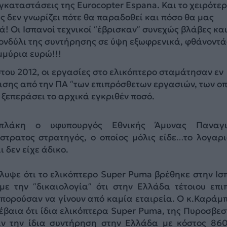
εγκαταστάσεις της Eurocopter Espana. Και το χειρότε
είς δεν γνωρίζει πότε θα παραδοθεί και πόσο θα μας
κά! Οι Ισπανοί τεχνικοί “έβρισκαν” συνεχώς βλάβες κα
ονδύλι της συντήρησης σε ύψη εξωφρενικά, φθάνοντά
μμύρια ευρώ!!!
του 2012, οι εργασίες στο ελικόπτερο σταμάτησαν εν
ισης από την ΠΑ “των επιπρόσθετων εργασιών, των ο
ι ξεπεράσει το αρχικά εγκριθέν ποσό.
πλάκη ο υφυπουργός Εθνικής Άμυνας Παναγι
στρατος στρατηγός, ο οποίος μόλις είδε…το λογαρ
 δεν είχε άδικο.
υψε ότι το ελικόπτερο Super Puma βρέθηκε στην Ισ
με την “δικαιολογία” ότι στην Ελλάδα τέτοιου επι
μπορούσαν να γίνουν από καμία εταιρεία. Ο κ.Καράμ
βαια ότι ίδια ελικόπτερα Super Puma, της Πυροσβεσ
αν την ίδια συντήρηση στην Ελλάδα με κόστος 86