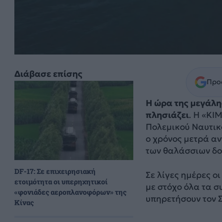
Διάβασε επίσης
Προσ
Η ώρα της μεγάλη
πλησιάζει
. Η «ΚΙ
Πολεμικού Ναυτικο
ο χρόνος μετρά αν
των θαλάσσιων δοκ
DF-17: Σε επιχειρησιακή
Σε λίγες ημέρες ο
ετοιμότητα οι υπερηχητικοί
με στόχο όλα τα σ
«φονιάδες αεροπλανοφόρων» της
υπηρετήσουν τον Σ
Κίνας