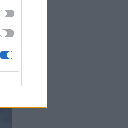
τα
α, οι
υ
τικό