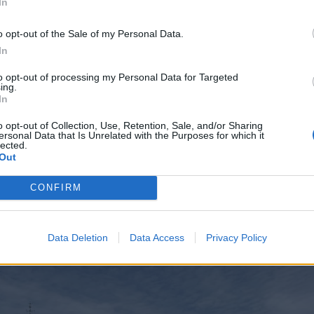
In
o opt-out of the Sale of my Personal Data.
In
to opt-out of processing my Personal Data for Targeted
αι απαιτητικό
. Από τη μηχανολογική λειτουργία και 
ing.
ματα, μέχρι τα όπλα, τα σόναρ και τα αντι-drone μέσ
In
να μάθουν το νέο «σπίτι» τους βήμα προς βήμα.
o opt-out of Collection, Use, Retention, Sale, and/or Sharing
ersonal Data that Is Unrelated with the Purposes for which it
lected.
 δεν μοιάζει σε τίποτα με τις φρεγάτες S ή ΜΕΚΟ πο
Out
 Είναι πλοίο 5ης γενιάς, σχεδιασμένο να επιχειρεί
ό περιβάλλονκαι να ανταλλάσσει δεδομένα σε πραγμα
CONFIRM
εμική Αεροπορία και το εθνικό σύστημα αεράμυνας.
Data Deletion
Data Access
Privacy Policy