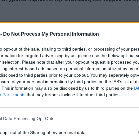
ρηση
 -
Do Not Process My Personal Information
ρίσκονται εδώ και αρκετό
48 στελέχη του Πολεμικού
ία επιβαίνουν στο πλοίο
, συμμετέχοντας στις πρώτες
to opt-out of the sale, sharing to third parties, or processing of your per
ης. Σταδιακά στη Γαλλία φτάνει και το υπόλοιπο πλή
formation for targeted advertising by us, please use the below opt-out s
κειμένου να ακολουθήσει εκπαίδευση και να λάβει μέ
r selection. Please note that after your opt-out request is processed y
eing interest-based ads based on personal information utilized by us or
disclosed to third parties prior to your opt-out. You may separately opt-
losure of your personal information by third parties on the IAB’s list of
ΔΙΑΦΗΜΙΣΗ
. This information may also be disclosed by us to third parties on the
IA
Participants
that may further disclose it to other third parties.
l Data Processing Opt Outs
o opt-out of the Sharing of my personal data.