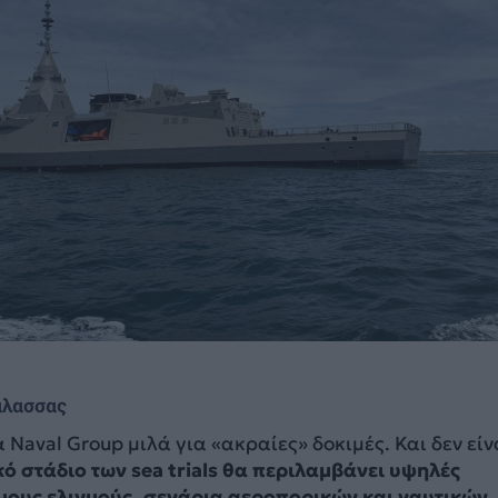
άλασσας
Naval Group μιλά για «ακραίες» δοκιμές. Και δεν είν
κό στάδιο των sea trials θα περιλαμβάνει υψηλές
μους ελιγμούς, σενάρια αεροπορικών και ναυτικών