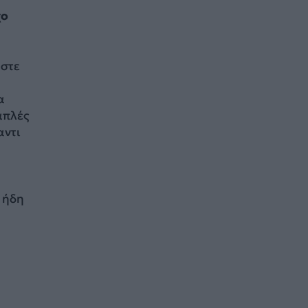
χο
ώστε
α
απλές
αντι
 ήδη