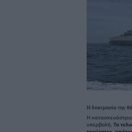
Η δοκιμασία της θ
Η κατασκευάστρια 
υπερβολή.
Το τελι
ταχύτητες, απότο