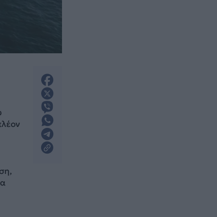
υ
πλέον
ση,
να