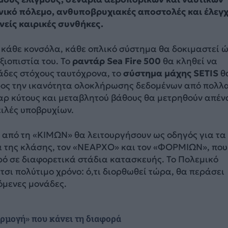
νικό πόλεμο, ανθυποβρυχιακές αποστολές και έλεγ
νείς καιρικές συνθήκες.
 κάθε κονσόλα, κάθε οπλικό σύστημα θα δοκιμαστεί 
ξιοπιστία του. Το
ραντάρ Sea Fire 500
θα κληθεί να
άδες στόχους ταυτόχρονα, το
σύστημα μάχης SETIS
θ
ρος την ικανότητα ολοκλήρωσης δεδομένων από πολλ
αρ κύτους και μεταβλητού βάθους θα μετρηθούν απέν
ειλές υποβρυχίων.
από τη «ΚΙΜΩΝ» θα λειτουργήσουν ως οδηγός για τα
α της κλάσης, τον «ΝΕΑΡΧΟ» και τον «ΦΟΡΜΙΩΝ», που
ρό σε διαφορετικά στάδια κατασκευής. Το Πολεμικό
έτσι πολύτιμο χρόνο: ό,τι διορθωθεί τώρα, θα περάσει
όμενες μονάδες.
ρμογή» που κάνει τη διαφορά