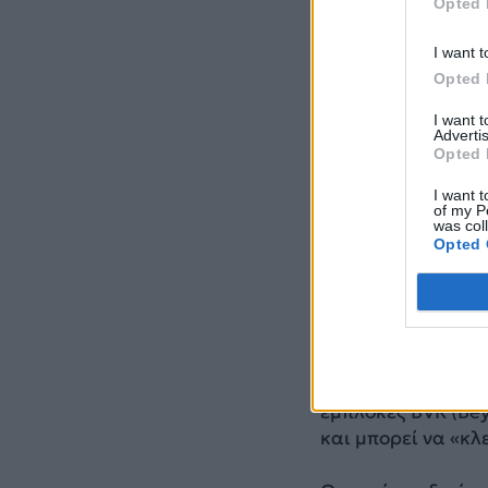
Opted 
I want t
Opted 
I want 
Advertis
Opted 
I want t
of my P
was col
Opted 
Τα χαρακτηριστικά
Ο πύραυλος Gokdo
αμερικανικού π
εμπλοκές BVR (Bey
και μπορεί να «κλ