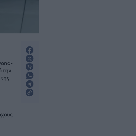
yond-
ό την
 της
όχους