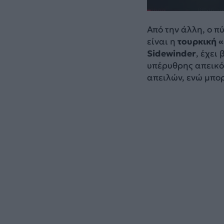
Από την άλλη, ο π
είναι η
τουρκική 
Sidewinder
, έχει
υπέρυθρης απεικόν
απειλών, ενώ μπορ