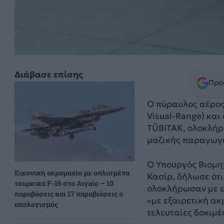
Διάβασε επίσης
Προσ
O πύραυλος αέρος
Visual-Range) και
TÜBITAK, ολοκλήρ
μαζικής παραγωγ
Ο Υπουργός Βιομη
Εικονική αερομαχία με οπλισμένα
Κασίρ, δήλωσε ότ
τουρκικά F-16 στο Αιγαίο – 10
ολοκλήρωσαν με ε
παραβάσεις και 17 παραβιάσεις ο
«με εξαιρετική ακ
απολογισμός
τελευταίες δοκιμές