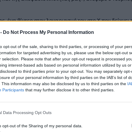
ς, ένα βίντεο στον λογαριασμό του στο Χ που δείχνει 
ων πυραύλων και λεπτομέρειες σχετικά με τα
 -
Do Not Process My Personal Information
ους.
to opt-out of the sale, sharing to third parties, or processing of your per
#BOZDOĞAN
🚀
formation for targeted advertising by us, please use the below opt-out s
r selection. Please note that after your opt-out request is processed y
elerimiz harp başlıklı atış testlerini başarıyla
eing interest-based ads based on personal information utilized by us or
lama sürecini geride bıraktı. Bu sadece bir test değil
disclosed to third parties prior to your opt-out. You may separately opt-
rıcılığımızın, mühendisliğimizin ve kararlılığımızın s
losure of your personal information by third parties on the IAB’s list of
. This information may also be disclosed by us to third parties on the
IA
Participants
that may further disclose it to other third parties.
itter.com/lVmI8mfij7
l Data Processing Opt Outs
ACIR (@mfatihkacir)
May 28, 2026
o opt-out of the Sharing of my personal data.
ΔΙΑΦΗΜΙΣΗ