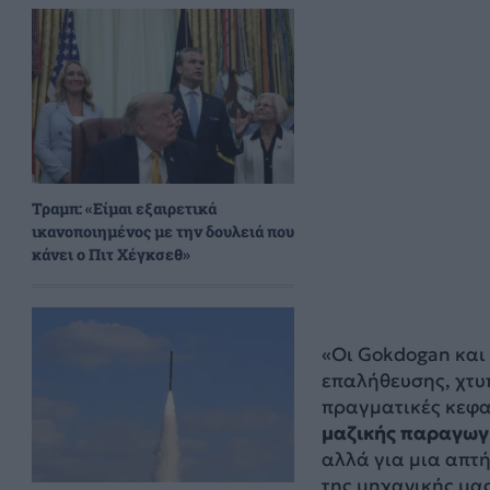
Τραμπ: «Είμαι εξαιρετικά
ικανοποιημένος με την δουλειά που
κάνει ο Πιτ Χέγκσεθ»
«Οι Gokdogan και
επαλήθευσης, χτυ
πραγματικές κεφαλ
μαζικής παραγωγή
αλλά για μια απτή
της μηχανικής μας