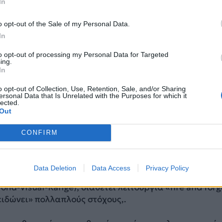
In
o opt-out of the Sale of my Personal Data.
In
to opt-out of processing my Personal Data for Targeted
ing.
In
o opt-out of Collection, Use, Retention, Sale, and/or Sharing
ersonal Data that Is Unrelated with the Purposes for which it
lected.
Out
CONFIRM
 τους
gan είναι η
τουρκική «εκδοχή» του περίφημου
Data Deletion
Data Access
Privacy Policy
υραύλου AIM-120 AMRAAM
και χρησιμοποιείται για
ond-Visual-Range), διαθέτει λειτουργία «fire and forg
ειδώνει» πολλαπλούς στόχους,.