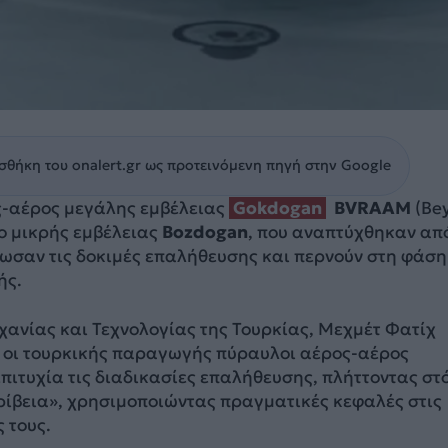
θήκη του onalert.gr ως προτεινόμενη πηγή στην Google
-αέρος μεγάλης εμβέλειας
Gokdogan
BVRAAM
(Be
 ο μικρής εμβέλειας
Bozdogan
, που αναπτύχθηκαν απ
ωσαν τις δοκιμές επαλήθευσης και περνούν στη φάση
ής.
χανίας και Τεχνολογίας της Τουρκίας, Μεχμέτ Φατίχ
ι οι τουρκικής παραγωγής πύραυλοι αέρος-αέρος
πιτυχία τις διαδικασίες επαλήθευσης, πλήττοντας στ
ρίβεια», χρησιμοποιώντας πραγματικές κεφαλές στις
 τους.