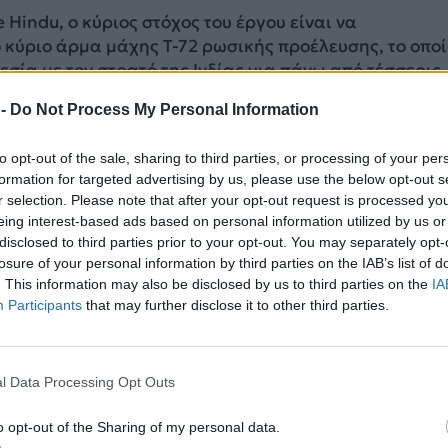
 Hindu, ο κύριος στόχος του έργου είναι να
 κύριο άρμα μάχης T-72 ρωσικής προέλευσης, το οποί
εσία με τον στρατό της Ινδίας για πάνω από τέσσερις
ντας από το 2030, ο ινδικός στρατός θέλει να αποσύρε
 -
Do Not Process My Personal Information
ης.
to opt-out of the sale, sharing to third parties, or processing of your per
ΔΙΑΦΗΜΙΣΗ
formation for targeted advertising by us, please use the below opt-out s
r selection. Please note that after your opt-out request is processed y
eing interest-based ads based on personal information utilized by us or
disclosed to third parties prior to your opt-out. You may separately opt-
losure of your personal information by third parties on the IAB’s list of
. This information may also be disclosed by us to third parties on the
IA
Participants
that may further disclose it to other third parties.
l Data Processing Opt Outs
o opt-out of the Sharing of my personal data.