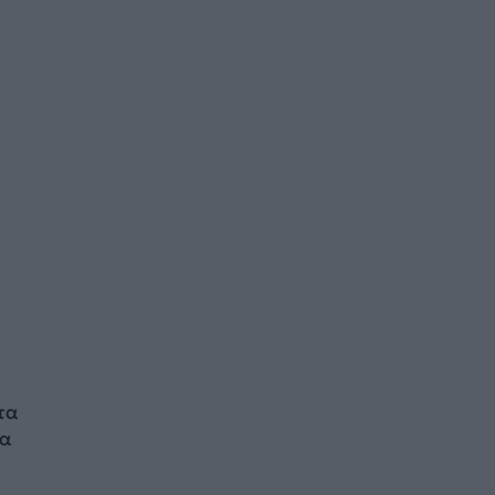
τα
τα