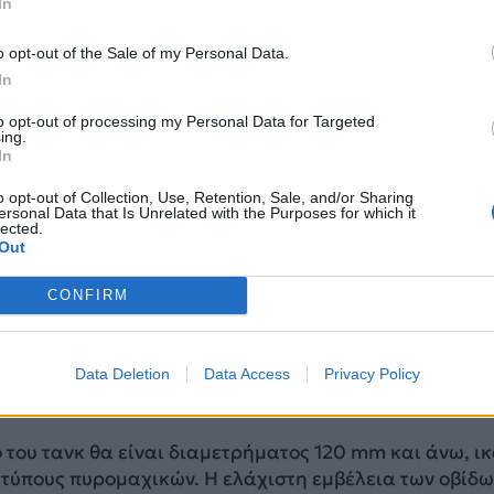
In
οστήριξε ότι οι προχωρημένες ασύμμετρες αντιαρματ
ς τα μαχητικά μη επανδρωμένα αεροσκάφη και τα
o opt-out of the Sale of my Personal Data.
αίας επίθεσης και περιπλάνησης, έχουν αυξήσει τις
In
λαιότερων μοντέλων αρμάτων που δεν διαθέτουν πιο
ατα κινητής προστασίας.
to opt-out of processing my Personal Data for Targeted
ing.
In
στικά που θέλει ο στρατός της Ινδίας
o opt-out of Collection, Use, Retention, Sale, and/or Sharing
ersonal Data that Is Unrelated with the Purposes for which it
lected.
οτείται από έναν κινητήρα 1.500 ίππων και θα πρέπει
Out
θεί με αεροσκάφη, πλοία, σιδηροδρομικές και οδικές
CONFIRM
 εμβέλεια 400 χιλιομέτρων σε ποικιλόμορφα και δύσκ
λιόμετρα σε ασφαλτοστρωμένους δρόμους. Η αναμενό
Data Deletion
Data Access
Privacy Policy
 τεθωρακισμένου θα είναι 35-45 χρόνια.
 του τανκ θα είναι διαμετρήματος 120 mm και άνω, ι
ς τύπους πυρομαχικών. Η ελάχιστη εμβέλεια των οβίδω