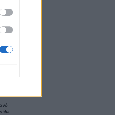
ικές
 να
ολα
μενη
κανό
ν θα