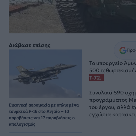
Διάβασε επίσης
Προσ
Το υπουργείο Άμυν
500 τεθωρακισμέν
T-72.
Συνολικά 590 οχήμ
προγράμματος Mak
Εικονική αερομαχία με οπλισμένα
του έργου, αλλά έ
τουρκικά F-16 στο Αιγαίο – 10
εγχώρια κατασκε
παραβάσεις και 17 παραβιάσεις ο
απολογισμός