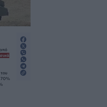
 από
σικά
 του
ο 70%
0%