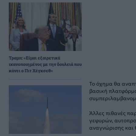
Τραμπ: «Είμαι εξαιρετικά
ικανοποιημένος με την δουλειά που
κάνει ο Πιτ Χέγκσεθ»
Το όχημα θα αναπ
βασική πλατφόρμα
συμπεριλαμβανομέ
Άλλες πιθανές πα
γεφυρών, αυτοπρ
αναγνώρισης και