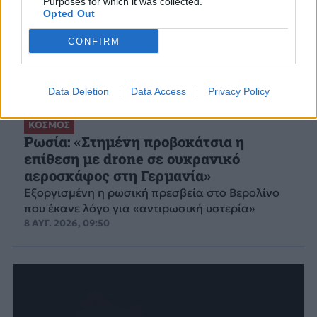
Purposes for which it was collected.
Opted Out
CONFIRM
Data Deletion
Data Access
Privacy Policy
ΚΟΣΜΟΣ
Ρωσία: «Στημένη προβοκάτσια η
επίθεση με drone σε ουκρανικό
αεροσκάφος στη Γερμανία»
Εξοργισμένη η ρωσική πρεσβεία στο Βερολίνο
που έκανε λόγο για «αντιρωσική υστερία»
8 ΑΥΓ. 2026, 09:50