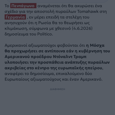
Το
Πεντάγωνο
αναμένεται ότι θα ακυρώσει ένα
σχέδιο για την αποστολή πυραύλων Tomahawk στη
Γερμανία
, εν μέρει επειδή τα στελέχη του
ανησυχούν ότι η Ρωσία θα το θεωρήσει ως
κλιμάκωση, σύμφωνα με χθεσινό (4.6.2026)
δημοσίευμα του Politico.
Αμερικανοί αξιωματούχοι φοβούνται ότι
η Μόσχα
θα προχωρήσει σε αντίποινα εάν η κυβέρνηση του
Αμερικανού προέδρου Ντόναλντ Τραμπ
υλοποιήσει την προσπάθεια ανάπτυξης πυραύλων
ακριβείας στο κέντρο της ευρωπαϊκής ηπείρου
,
αναφέρει το δημοσίευμα, επικαλούμενο δύο
Ευρωπαίους αξιωματούχους και έναν Αμερικανό.
ΔΙΑΦΗΜΙΣΗ