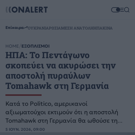
Επίκαιρα
ΟΥΚΡΑΝΙΑ
ΡΩΣΙΑ
ΜΕΣΗ ΑΝΑΤΟΛΗ
ΗΠΑ
ΚΙΝΑ
HOME
ΕΞΟΠΛΙΣΜΟΙ
ΗΠΑ: Το Πεντάγωνο
σκοπεύει να ακυρώσει την
αποστολή πυραύλων
Tomahawk στη Γερμανία
Κατά το Politico, αμερικανοί
αξιωματούχοι εκτιμούν ότι η αποστολή
Tomahawk στη Γερμανία θα ωθούσε τη
Μόσχα να προχωρήσει σε «αντίποινα».
5 ΙΟΥΝ. 2026, 09:00