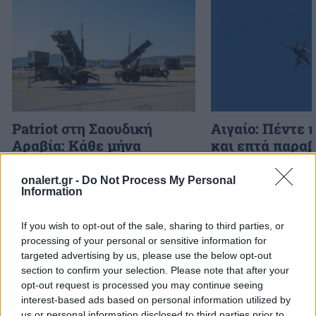
Patriot στη Σαουδική
Αιγαίο: Πέντε 
Αραβία: Κάθε μήνα
και επτά παραβ
επαναξιολογείται η
τρία τουρκικά 
ελληνική παρουσία –
επανδρωμένα 
onalert.gr -
Do Not Process My Personal
Information
Μήνυμα της Αθήνας στο
Ριάντ
If you wish to opt-out of the sale, sharing to third parties, or
processing of your personal or sensitive information for
targeted advertising by us, please use the below opt-out
ΔΙΑΦΗΜΙΣΗ
section to confirm your selection. Please note that after your
opt-out request is processed you may continue seeing
interest-based ads based on personal information utilized by
us or personal information disclosed to third parties prior to