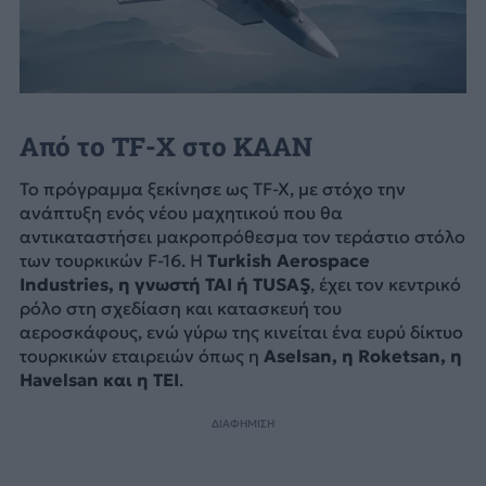
Από το TF-X στο KAAN
Το πρόγραμμα ξεκίνησε ως TF-X, με στόχο την
ανάπτυξη ενός νέου μαχητικού που θα
αντικαταστήσει μακροπρόθεσμα τον τεράστιο στόλο
των τουρκικών F-16. Η
Turkish Aerospace
Industries, η γνωστή TAI ή TUSAŞ
, έχει τον κεντρικό
ρόλο στη σχεδίαση και κατασκευή του
αεροσκάφους, ενώ γύρω της κινείται ένα ευρύ δίκτυο
τουρκικών εταιρειών όπως η
Aselsan, η Roketsan, η
Havelsan και η TEI
.
ΔΙΑΦΗΜΙΣΗ