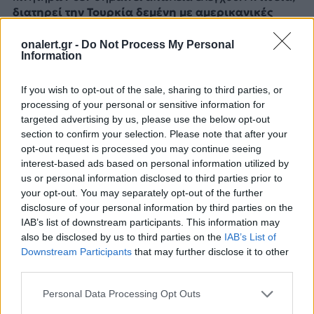
διατηρεί την Τουρκία δεμένη με αμερικανικές
άδειες, περιορισμούς και πολιτικές αποφάσεις
.
Όσο το KAAN χρησιμοποιεί F110, η Ουάσιγκτον έχει
onalert.gr -
Do Not Process My Personal
Information
λόγο στον ρυθμό ανάπτυξης, στην παραγωγή και
κυρίως στις εξαγωγές.
If you wish to opt-out of the sale, sharing to third parties, or
processing of your personal or sensitive information for
Η σκιά των S-400 παραμένει
targeted advertising by us, please use the below opt-out
section to confirm your selection. Please note that after your
Η υπόθεση των S-400 συνεχίζει να βαραίνει τις
opt-out request is processed you may continue seeing
αμερικανοτουρκικές σχέσεις. Η αγορά του ρωσικού
interest-based ads based on personal information utilized by
αντιαεροπορικού συστήματος από την Άγκυρα
us or personal information disclosed to third parties prior to
οδήγησε στην αποβολή της Τουρκίας από το F-35 και
your opt-out. You may separately opt-out of the further
στην επιβολή κυρώσεων. Οι ΗΠΑ θεωρούν ότι η
disclosure of your personal information by third parties on the
συνύπαρξη S-400 και ευαίσθητων δυτικών
IAB’s list of downstream participants. This information may
τεχνολογιών δημιουργεί κίνδυνο ασφαλείας.
also be disclosed by us to third parties on the
IAB’s List of
Downstream Participants
that may further disclose it to other
Το ζήτημα δεν έχει λυθεί. Και γι’ αυτό κάθε νέα
third parties.
αμυντική αποδέσμευση προς την Τουρκία
Personal Data Processing Opt Outs
αντιμετωπίζεται με επιφύλαξη από ισχυρά κέντρα
στο Κογκρέσο. Το ερώτημα που τίθεται στην