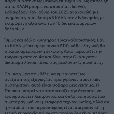
παρουσιάστηκε ως μεγάλη επιτυχία και ως απόδειξη
ότι το KAAN μπορεί να αποκτήσει διεθνές
ενδιαφέρον. Τον Ιούνιο του 2025 ανακοινώθηκε
μνημόνιο για πώληση 48 KAAN στην Ινδονησία, με
εκτιμώμενη αξία άνω των 10 δισεκατομμυρίων
δολαρίων.
Όμως και εδώ ο κινητήρας είναι καθοριστικός. Εάν
το KAAN φέρει αμερικανικό F110, κάθε εξαγωγή θα
απαιτεί αμερικανική έγκριση. Αυτό περιορίζει την
τουρκική αυτονομία και δίνει στην Ουάσιγκτον
δικαίωμα λόγου πάνω στις μελλοντικές πωλήσεις.
Για μια χώρα που θέλει να εμφανιστεί ως
ανεξάρτητος εξαγωγέας προηγμένων αμυντικών
συστημάτων, αυτό είναι σοβαρό μειονέκτημα. Η
Τουρκία μπορεί να κατασκευάζει την άτρακτο, να
ενσωματώνει ηλεκτρονικά και όπλα, να προσφέρει
συμπαραγωγή και μεταφορά τεχνογνωσίας, αλλά αν
η «καρδιά» του αεροσκάφους είναι αμερικανική, η
τελική κυριαρχία πάνω στο προϊόν δεν είναι πλήρης.