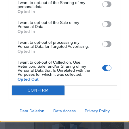
I want to opt-out of the Sharing of my
Ουάσιγκτον είναι σαφές.
personal data.
Opted In
Μπορεί η Τουρκία να παραμένει κάτοχος
I want to opt-out of the Sale of my
των S-400 και ταυτόχρονα να λαμβάνει
Personal Data.
κρίσιμη αμερικανική τεχνολογία για το
Opted In
νέο της μαχητικό;
I want to opt-out of processing my
Personal Data for Targeted Advertising.
Η κυβέρνηση Τραμπ φαίνεται να προσεγγίζει το
Opted In
ζήτημα περισσότερο μέσα από το πρίσμα της
I want to opt-out of Collection, Use,
γεωπολιτικής διαχείρισης της Τουρκίας. Το
Retention, Sale, and/or Sharing of my
Κογκρέσο, αντίθετα, εστιάζει περισσότερο στην
Personal Data that Is Unrelated with the
Purposes for which it was collected.
ασφάλεια της τεχνολογίας, στη συμπεριφορά της
Opted Out
Άγκυρας και στις περιφερειακές επιπτώσεις.
CONFIRM
Αυτή η σύγκρουση καθιστά το KAAN όχι μόνο
αμυντικό πρόγραμμα, αλλά και πολιτικό πεδίο
αντιπαράθεσης στην Ουάσιγκτον.
Data Deletion
Data Access
Privacy Policy