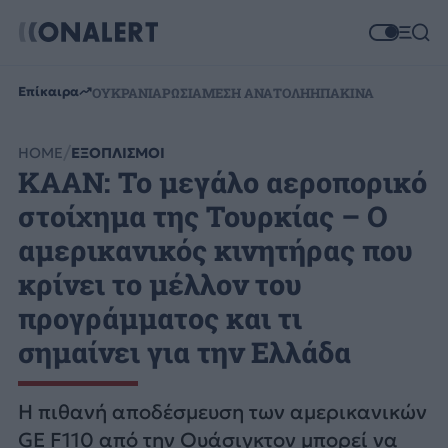
Επίκαιρα
ΟΥΚΡΑΝΙΑ
ΡΩΣΙΑ
ΜΕΣΗ ΑΝΑΤΟΛΗ
ΗΠΑ
ΚΙΝΑ
HOME
ΕΞΟΠΛΙΣΜΟΙ
KAAN: Το μεγάλο αεροπορικό
στοίχημα της Τουρκίας – Ο
αμερικανικός κινητήρας που
κρίνει το μέλλον του
προγράμματος και τι
σημαίνει για την Ελλάδα
Η πιθανή αποδέσμευση των αμερικανικών
GE F110 από την Ουάσιγκτον μπορεί να