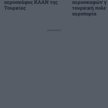
αεροσκάφος KAAN της
αεροσκαφών γι
Τουρκίας
τουρκική πολε
αεροπορία
ΔΙΑΦΗΜΙΣΗ