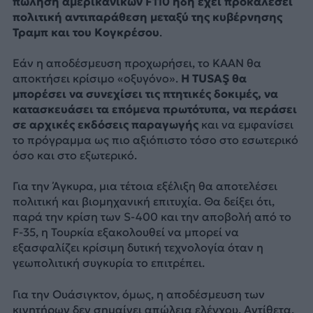
πώληση αμερικανικών F110 ήδη έχει προκαλέσει
πολιτική αντιπαράθεση μεταξύ της κυβέρνησης
Τραμπ και του Κογκρέσου
.
Εάν η αποδέσμευση προχωρήσει, το KAAN θα
αποκτήσει κρίσιμο «οξυγόνο».
Η TUSAŞ θα
μπορέσει να συνεχίσει τις πτητικές δοκιμές, να
κατασκευάσει τα επόμενα πρωτότυπα, να περάσει
σε αρχικές εκδόσεις παραγωγής
και να εμφανίσει
το πρόγραμμα ως πιο αξιόπιστο τόσο στο εσωτερικό
όσο και στο εξωτερικό.
Για την Άγκυρα, μια τέτοια εξέλιξη θα αποτελέσει
πολιτική και βιομηχανική επιτυχία. Θα δείξει ότι,
παρά την κρίση των S-400 και την αποβολή από το
F-35, η Τουρκία εξακολουθεί να μπορεί να
εξασφαλίζει κρίσιμη δυτική τεχνολογία όταν η
γεωπολιτική συγκυρία το επιτρέπει.
Για την Ουάσιγκτον, όμως, η αποδέσμευση των
κινητήρων δεν σημαίνει απώλεια ελέγχου. Αντίθετα,