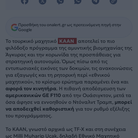
Προσθήκη του onalert.gr ως προτεινόμενη πηγή στην
Google
Το τουρκικό μαχητικό
KAAN
αποτελεί το πιο
φιλόδοξο πρόγραμμα της αμυντικής βιομηχανίας της
Άγκυρας και την κορωνίδα της προσπάθειας για
στρατηγική αυτονομία. Όμως πίσω από τις
εντυπωσιακές εικόνες των δοκιμών, τις ανακοινώσεις
για εξαγωγές και τη ρητορική περί «εθνικού
μαχητικού», το κρίσιμο ερώτημα παραμένει ένα και
αφορά τον κινητήρα
. H πιθανή αποδέσμευση των
αμερικανικών GE F110
από την Ουάσιγκτον, μετά τα
όσα άφησε να εννοηθούν ο Ντόναλντ Τραμπ,
μπορεί
να αποδειχθεί καθοριστική
για τον ρυθμό εξέλιξης
του προγράμματος.
Το KAAN, γνωστό αρχικά ως TF-X και στη συνέχεια
ως Milli Muharip Uçak, δηλαδή Εθνικό Μαχητικό