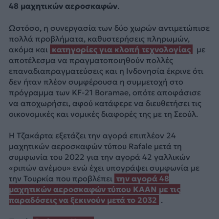
48 μαχητικών αεροσκαφών
.
Ωστόσο, η συνεργασία των δύο χωρών αντιμετώπισε
πολλά προβλήματα, καθυστερήσεις πληρωμών,
ακόμα και
κατηγορίες για κλοπή τεχνολογίας
με
αποτέλεσμα να πραγματοποιηθούν πολλές
επαναδιαπραγματεύσεις και η Ινδονησία έκρινε ότι
δεν ήταν πλέον συμφέρουσα η συμμετοχή στο
πρόγραμμα των KF-21 Boramae, οπότε αποφάσισε
να αποχωρήσει, αφού κατάφερε να διευθετήσει τις
οικονομικές και νομικές διαφορές της με τη Σεούλ.
Η Τζακάρτα εξετάζει την αγορά επιπλέον 24
μαχητικών αεροσκαφών τύπου Rafale μετά τη
συμφωνία του 2022 για την αγορά 42 γαλλικών
«ριπών ανέμου» ενώ έχει υπογράψει συμφωνία με
την Τουρκία που προβλέπει
την αγορά 48
μαχητικών αεροσκαφών τύπου KAAN με τις
παραδόσεις να ξεκινούν μετά το 2032
.