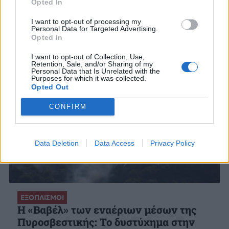
Opted In
ΣΧΕΤΙΚΑ ΑΡΘΡΑ
I want to opt-out of processing my
Personal Data for Targeted Advertising.
Opted In
I want to opt-out of Collection, Use,
Retention, Sale, and/or Sharing of my
Personal Data that Is Unrelated with the
Purposes for which it was collected.
Opted Out
CONFIRM
Data Deletion
Data Access
Privacy Policy
ΕΞΟΠΛΙΣΜΟΙ
H «Βαβέλ» των εναέριων μέσων της
Πυροσβεστικής: Το δυστύχημα στην