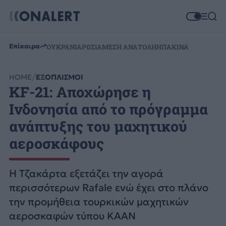
Επίκαιρα
ΟΥΚΡΑΝΙΑ
ΡΩΣΙΑ
ΜΕΣΗ ΑΝΑΤΟΛΗ
ΗΠΑ
ΚΙΝΑ
HOME
ΕΞΟΠΛΙΣΜΟΙ
KF-21: Αποχώρησε η
Ινδονησία από το πρόγραμμα
ανάπτυξης του μαχητικού
αεροσκάφους
Η Τζακάρτα εξετάζει την αγορά
περισσότερων Rafale ενώ έχει στο πλάνο
την προμήθεια τουρκικών μαχητικών
αεροσκαφών τύπου KAAN