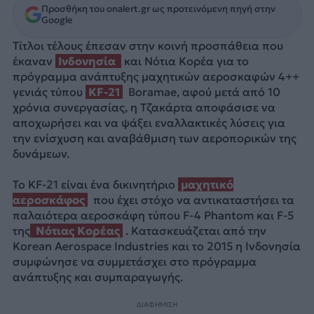
Προσθήκη του onalert.gr ως προτεινόμενη πηγή στην
Google
Τίτλοι τέλους έπεσαν στην κοινή προσπάθεια που
έκαναν
Ινδονησία
και Νότια Κορέα για το
πρόγραμμα ανάπτυξης μαχητικών αεροσκαφών 4++
γενιάς τύπου
KF-21
Boramae, αφού μετά από 10
χρόνια συνεργασίας, η Τζακάρτα αποφάσισε να
αποχωρήσει και να ψάξει εναλλακτικές λύσεις για
την ενίσχυση και αναβάθμιση των αεροπορικών της
δυνάμεων.
Το KF-21 είναι ένα δικινητήριο
μαχητικό
αεροσκάφος
που έχει στόχο να αντικαταστήσει τα
παλαιότερα αεροσκάφη τύπου F-4 Phantom και F-5
της
Νότιας Κορέας
. Κατασκευάζεται από την
Korean Aerospace Industries και το 2015 η Ινδονησία
συμφώνησε να συμμετάσχει στο πρόγραμμα
ανάπτυξης και συμπαραγωγής.
ΔΙΑΦΗΜΙΣΗ