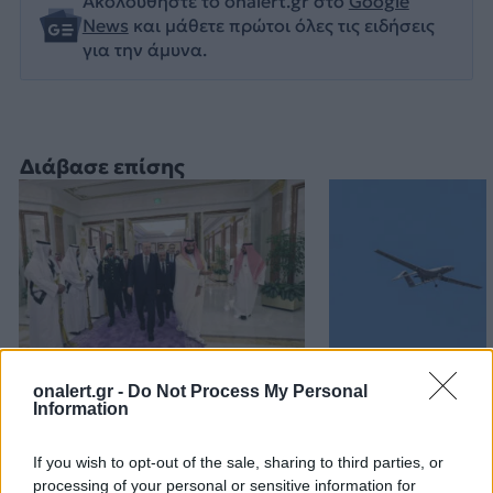
Ακολουθήστε το onalert.gr στο
Google
News
και μάθετε πρώτοι όλες τις ειδήσεις
για την άμυνα.
Διάβασε επίσης
onalert.gr -
Do Not Process My Personal
Τουρκία: «Δεν στοχεύει
Προκλήσεων συ
Information
κάποια συγκεκριμένη
Αιγαίο από την
χώρα η αμυντική
8 παραβάσεις κ
If you wish to opt-out of the sale, sharing to third parties, or
συμφωνία με Πακιστάν
παραβιάσεις
processing of your personal or sensitive information for