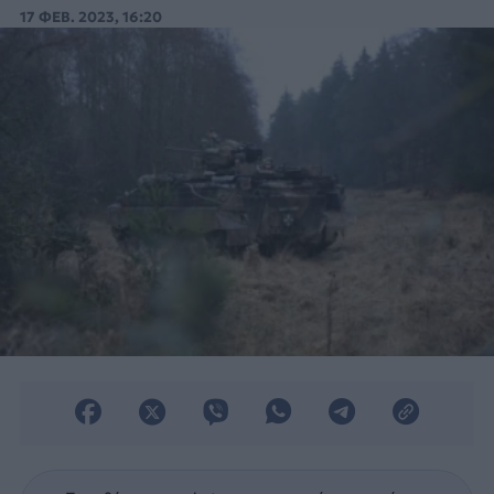
Γερμανία για την Ουκρανία θα παραδοθεί
17 ΦΕΒ. 2023, 16:20
το συντομότερο δυνατό.