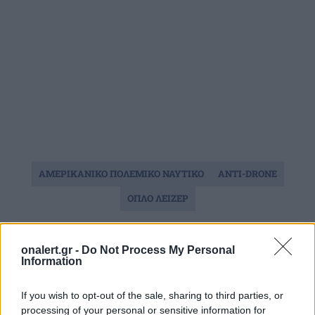
ΑΜΕΡΙΚΑΝΙΚΟ ΠΟΛΕΜΙΚΟ ΝΑΥΤΙΚΟ
ΑΝΤΙ-DRONE
ΟΠΛΟ ΛΕΙΖΕΡ
Ακολουθήστε το onalert.gr στο
Google
onalert.gr -
Do Not Process My Personal
News
και μάθετε πρώτοι όλες τις ειδήσεις
Information
για την άμυνα.
If you wish to opt-out of the sale, sharing to third parties, or
processing of your personal or sensitive information for