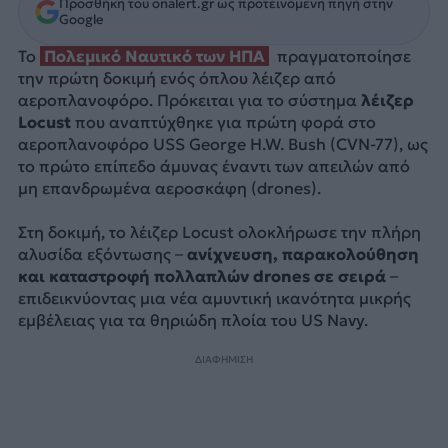
Προσθήκη του onalert.gr ως προτεινόμενη πηγή στην
Google
Το
Πολεμικό Ναυτικό των ΗΠΑ
πραγματοποίησε
την πρώτη δοκιμή ενός όπλου λέιζερ από
αεροπλανοφόρο. Πρόκειται για το σύστημα
λέιζερ
Locust
που αναπτύχθηκε για πρώτη φορά στο
αεροπλανοφόρο USS George H.W. Bush (CVN-77), ως
το πρώτο επίπεδο άμυνας έναντι των απειλών από
μη επανδρωμένα αεροσκάφη (drones).
Στη δοκιμή, το λέιζερ Locust ολοκλήρωσε την πλήρη
αλυσίδα εξόντωσης –
ανίχνευση, παρακολούθηση
και καταστροφή πολλαπλών drones σε σειρά
–
επιδεικνύοντας μια νέα αμυντική ικανότητα μικρής
εμβέλειας για τα θηριώδη πλοία του US Navy.
ΔΙΑΦΗΜΙΣΗ