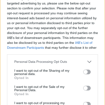
targeted advertising by us, please use the below opt-out
section to confirm your selection. Please note that after your
Διάβασε επίσης
opt-out request is processed you may continue seeing
interest-based ads based on personal information utilized by
us or personal information disclosed to third parties prior to
your opt-out. You may separately opt-out of the further
disclosure of your personal information by third parties on the
IAB’s list of downstream participants. This information may
also be disclosed by us to third parties on the
IAB’s List of
Downstream Participants
that may further disclose it to other
third parties.
Patriot στη Σαουδική
Αιγαίο: Πέντε 
Personal Data Processing Opt Outs
Αραβία: Κάθε μήνα
και επτά παραβ
I want to opt-out of the Sharing of my
επαναξιολογείται η
τρία τουρκικά 
personal data.
ελληνική παρουσία –
επανδρωμένα 
Opted In
Μήνυμα της Αθήνας στο
I want to opt-out of the Sale of my
Ριάντ
Personal Data.
Opted In
I want to opt-out of processing my