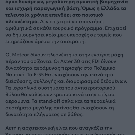
όγκο δυνάμεων, μεγαλύτερη αμυντική βιομηχανία
και ισχυρή παραγωγική βάση. Όμως η Ελλάδα τα
τελευταία χρόνια επενδύει στο ποιοτικό
πλεονέκτημα
. Δεν επιχειρεί να απαντήσει
αριθμητικά σε κάθε τουρκικό πρόγραμμα. Επιχειρεί
να δημιουργήσει κρίσιμες υπεροχές σε τομείς που
επηρεάζουν άμεσα την αποτροπή.
Οι Meteor δίνουν πλεονέκτημα στην εναέρια μάχη
πέραν του ορίζοντα. Οι Aster 30 στις FDI δίνουν
δυνατότητα αεράμυνας περιοχής στο Πολεμικό
Ναυτικό. Τα F-35 θα ενισχύσουν την ικανότητα
διείσδυσης, συλλογής και διαμοιρασμού δεδομένων.
Τα ισραηλινά συστήματα του αντιαεροπορικού
θόλου θα καλύψουν κρίσιμα κενά στην επίγεια
αεράμυνα. Τα stand-off όπλα και τα πυραυλικά
συστήματα μεγάλης ακτίνας θα ενισχύσουν τη
δυνατότητα πλήγματος σε βάθος.
Αυτή η αρχιτεκτονική είναι που αναγκάζει την
Άγκυρα να αναπροσαρμόσει τους σχεδιασμούς της.