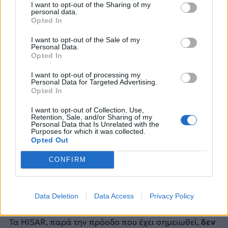
I want to opt-out of the Sharing of my
personal data.
Opted In
I want to opt-out of the Sale of my
Personal Data.
Φωτογραφία OnAlert.gr / Κώστας Σαρικάς
Opted In
Τα τουρκικά συστήματα και τα όριά
I want to opt-out of processing my
Personal Data for Targeted Advertising.
τους
Opted In
Η Τουρκία έχει επενδύσει σημαντικά στην εγχώρια
I want to opt-out of Collection, Use,
Retention, Sale, and/or Sharing of my
αντιαεροπορική της βιομηχανία. Τα συστήματα
Personal Data that Is Unrelated with the
HISAR-A και HISAR-O καλύπτουν μικρές και μεσαίες
Purposes for which it was collected.
Opted Out
αποστάσεις, ενώ το SIPER προβάλλεται ως η
τουρκική λύση μεγάλης εμβέλειας.
Η Άγκυρα μιλά
CONFIRM
διαρκώς για εθνική τεχνολογία, εγχώριους
αισθητήρες, εγχώριους πυραύλους και πλήρη
αυτονομία. Όμως η πραγματικότητα είναι πιο
Data Deletion
Data Access
Privacy Policy
σύνθετη
.
Τα HISAR, παρά την πρόοδο που έχει σημειωθεί,
δεν