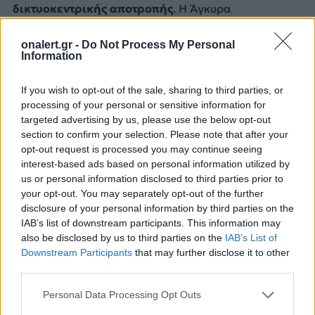
δικτυοκεντρικής αποτροπής
. Η Άγκυρα
αντιλαμβάνεται ότι η Αθήνα δεν αγοράζει απλώς
πλατφόρμες αλλά δημιουργεί
onalert.gr -
Do Not Process My Personal
αλληλοσυμπληρούμενες δυνατότητες, Rafale με
Information
Meteor για εναέρια υπεροχή, FDI με Aster 30 για
ναυτική αεράμυνα περιοχής, F-35 για διείσδυση και
If you wish to opt-out of the sale, sharing to third parties, or
συλλογή δεδομένων, ισραηλινά συστήματα για τον
processing of your personal or sensitive information for
αντιαεροπορικό θόλο, σύγχρονα όπλα stand-off και
targeted advertising by us, please use the below opt-out
πυραυλικά συστήματα στρατηγικού βάθους.
section to confirm your selection. Please note that after your
opt-out request is processed you may continue seeing
interest-based ads based on personal information utilized by
us or personal information disclosed to third parties prior to
your opt-out. You may separately opt-out of the further
disclosure of your personal information by third parties on the
IAB’s list of downstream participants. This information may
also be disclosed by us to third parties on the
IAB’s List of
Downstream Participants
that may further disclose it to other
third parties.
Personal Data Processing Opt Outs