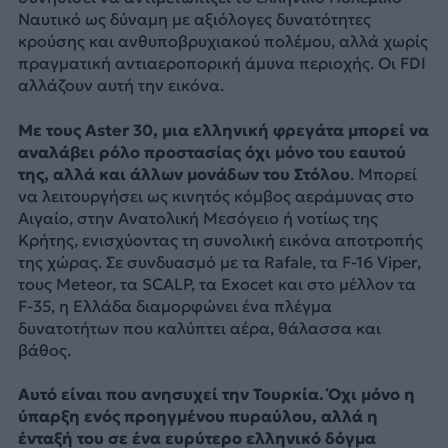
Ναυτικό ως δύναμη με αξιόλογες δυνατότητες
κρούσης και ανθυποβρυχιακού πολέμου, αλλά χωρίς
πραγματική αντιαεροπορική άμυνα περιοχής. Οι FDI
αλλάζουν αυτή την εικόνα.
Με τους Aster 30, μια ελληνική φρεγάτα μπορεί να
αναλάβει ρόλο προστασίας όχι μόνο του εαυτού
της, αλλά και άλλων μονάδων του Στόλου
. Μπορεί
να λειτουργήσει ως κινητός κόμβος αεράμυνας στο
Αιγαίο, στην Ανατολική Μεσόγειο ή νοτίως της
Κρήτης, ενισχύοντας τη συνολική εικόνα αποτροπής
της χώρας. Σε συνδυασμό με τα Rafale, τα F-16 Viper,
τους Meteor, τα SCALP, τα Exocet και στο μέλλον τα
F-35, η Ελλάδα διαμορφώνει ένα πλέγμα
δυνατοτήτων που καλύπτει αέρα, θάλασσα και
βάθος.
Αυτό είναι που ανησυχεί την Τουρκία. Όχι μόνο η
ύπαρξη ενός προηγμένου πυραύλου, αλλά η
ένταξή του σε ένα ευρύτερο ελληνικό δόγμα