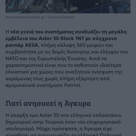
Φωτογραφία OnAlert.gr / Κώστας Σαρικάς
Η
νέα γενιά του συστήματος συνδυάζει τη μεγάλη
εμβέλεια του Aster 30 Block 1NT με σύγχρονο
ραντάρ AESA
, πλήρη κάλυψη 360 μοιρών και
συμβατότητα με τις δομές διοίκησης και ελέγχου του
NATO και της Ευρωπαϊκής Ένωσης. Αυτά τα
χαρακτηριστικά είναι που το καθιστούν ιδιαίτερα
ελκυστικό για χώρες που αναζητούν ενίσχυση της
αεράμυνας τους χωρίς πλήρη εξάρτηση από
αμερικανικά συστήματα Patriot.
Γιατί ανησυχεί η Άγκυρα
Η ύπαρξη των Aster 30 στο ελληνικό οπλοστάσιο
δημιουργεί στην Τουρκία έναν νέο επιχειρησιακό
υπολογισμό. Μέχρι πρόσφατα, η Άγκυρα είχε
συνηθίσει να αντιμετωπίζει το ελληνικό Πολεμικό