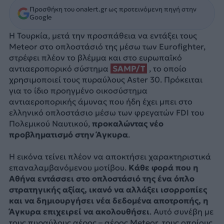
Προσθήκη του onalert.gr ως προτεινόμενη πηγή στην
Google
Η Τουρκία, μετά την προσπάθεια να εντάξει τους
Meteor στο οπλοστάσιό της μέσω των Eurofighter,
στρέφει πλέον το βλέμμα και στο ευρωπαϊκό
αντιαεροπορικό σύστημα
SAMP/T
, το οποίο
χρησιμοποιεί τους πυραύλους Aster 30. Πρόκειται
για το ίδιο προηγμένο οικοσύστημα
αντιαεροπορικής άμυνας που ήδη έχει μπει στο
ελληνικό οπλοστάσιο μέσω των φρεγατών FDI του
Πολεμικού Ναυτικού,
προκαλώντας νέο
προβληματισμό στην Άγκυρα
.
Η εικόνα τείνει πλέον να αποκτήσει χαρακτηριστικά
επαναλαμβανόμενου μοτίβου.
Κάθε φορά που η
Αθήνα εντάσσει στο οπλοστάσιό της ένα όπλο
στρατηγικής αξίας, ικανό να αλλάξει ισορροπίες
και να δημιουργήσει νέα δεδομένα αποτροπής, η
Άγκυρα επιχειρεί να ακολουθήσει
. Αυτό συνέβη με
τους πυραύλους αέρος – αέρος Meteor, τους οποίους