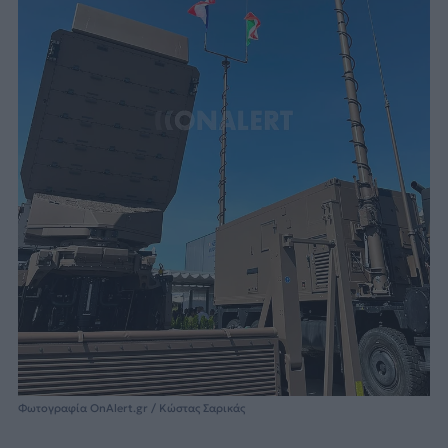
Φωτογραφία OnAlert.gr / Κώστας Σαρικάς