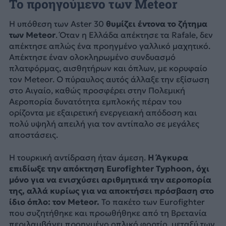
Το προηγούμενο των Meteor
Η υπόθεση των Aster 30
θυμίζει έντονα το ζήτημα
των Meteor
. Όταν η Ελλάδα απέκτησε τα Rafale, δεν
απέκτησε απλώς ένα προηγμένο γαλλικό μαχητικό.
Απέκτησε έναν ολοκληρωμένο συνδυασμό
πλατφόρμας, αισθητήρων και όπλων, με κορυφαίο
τον Meteor. Ο πύραυλος αυτός άλλαξε την εξίσωση
στο Αιγαίο, καθώς προσφέρει στην Πολεμική
Αεροπορία δυνατότητα εμπλοκής πέραν του
ορίζοντα με εξαιρετική ενεργειακή απόδοση και
πολύ υψηλή απειλή για τον αντίπαλο σε μεγάλες
αποστάσεις.
Η τουρκική αντίδραση ήταν άμεση.
Η Άγκυρα
επιδίωξε την απόκτηση Eurofighter Typhoon, όχι
μόνο για να ενισχύσει αριθμητικά την αεροπορία
της, αλλά κυρίως για να αποκτήσει πρόσβαση στο
ίδιο όπλο: τον Meteor.
Το πακέτο των Eurofighter
που συζητήθηκε και προωθήθηκε από τη Βρετανία
περιλαμβάνει προηγμένο οπλικό φορτίο, μεταξύ των