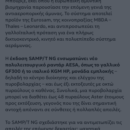
Μπουρζέ, εκεί όπου η ευρωπαϊκή αμυντική
βιομηχανία παρουσίασε την επόμενη γενιά της
αντιαεροπορικής άμυνας. Το σύστημα αποτελεί
προϊόν της Eurosam, της κοινοπραξίας MBDA –
Thales – Leonardo, και αντιπροσωπεύει τη
γαλλοϊταλική πρόταση για ένα πλήρως
δικτυοκεντρικό, κινητό και πολυεπίπεδο σύστημα
αεράμυνας.
Η
έκδοση SAMP/T NG ενσωματώνει νέο
πολυλειτουργικό ραντάρ AESA, όπως το γαλλικό
GF300 ή το ιταλικό KGM HP, μονάδα εμπλοκής
–
δηλαδή το κέντρο διοίκησης και ελέγχου της
πυροβολαρχίας – και έως έξι εκτοξευτές με οκτώ
πυραύλους ο καθένας. Συνολικά, μια πυροβολαρχία
μπορεί να διαθέτει έως 48 πυραύλους Aster έτοιμους
προς εκτόξευση, γεγονός που της δίνει σημαντική
αντοχή απέναντι σε σύνθετες ή πολλαπλές απειλές.
Το SAMP/T NG σχεδιάστηκε για να αντιμετωπίζει τις
απειλές της επόμενης δεκαετίας: μαχητικά