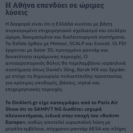
Η Αθήνα επενδύει σε ώριμες
λύσεις
Η διαφορά είναι ότι η Ελλάδα κινείται με βάση
συγκεκριμένο επιχειρησιακό σχεδιασμό και επιλέγει
ώριμα, δοκιμασμένα και διαλειτουργικά συστήματα.
Τα Rafale ήρθαν με Meteor, SCALP και Exocet. Οι FDI
έρχονται με Aster 30, προηγμένο ραντάρ και
δυνατότητα αεράμυνας περιοχής. Ο
αντιαεροπορικός θόλος θα περιλαμβάνει ισραηλινά
συστήματα όπως David’s Sling, Barak MX και Spyder,
με στόχο τη δημιουργία πολυεπίπεδης προστασίας
για κρίσιμες υποδομές, βάσεις, νησιά και
επιχειρησιακές περιοχές.
Το OnAlert.gr είχε καταγράψει από το Paris Air
Show ότι το SAMP/T NG διαθέτει ισχυρά
πλεονεκτήματα, ειδικά στην εποχή του «ReArm
Europe»
, καθώς αποτελεί ευρωπαϊκή λύση με
μεγάλη εμβέλεια, σύγχρονο ραντάρ AESA και πλήρη