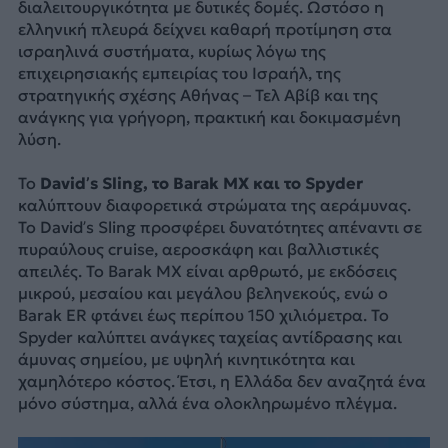
διαλειτουργικότητα με δυτικές δομές. Ωστόσο η
ελληνική πλευρά δείχνει καθαρή προτίμηση στα
ισραηλινά συστήματα, κυρίως λόγω της
επιχειρησιακής εμπειρίας του Ισραήλ, της
στρατηγικής σχέσης Αθήνας – Τελ Αβίβ και της
ανάγκης για γρήγορη, πρακτική και δοκιμασμένη
λύση.
Το
David’s Sling, το Barak MX και το Spyder
καλύπτουν διαφορετικά στρώματα της αεράμυνας.
Το David’s Sling προσφέρει δυνατότητες απέναντι σε
πυραύλους cruise, αεροσκάφη και βαλλιστικές
απειλές. Το Barak MX είναι αρθρωτό, με εκδόσεις
μικρού, μεσαίου και μεγάλου βεληνεκούς, ενώ ο
Barak ER φτάνει έως περίπου 150 χιλιόμετρα. Το
Spyder καλύπτει ανάγκες ταχείας αντίδρασης και
άμυνας σημείου, με υψηλή κινητικότητα και
χαμηλότερο κόστος. Έτσι, η Ελλάδα δεν αναζητά ένα
μόνο σύστημα, αλλά ένα ολοκληρωμένο πλέγμα.