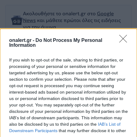
Ακολουθήστε το onalert.gr στο
Google
News
και μάθετε πρώτοι όλες τις ειδήσεις
για την άμυνα.
onalert.gr -
Do Not Process My Personal
Information
Διάβασε επίσης
If you wish to opt-out of the sale, sharing to third parties, or
processing of your personal or sensitive information for
targeted advertising by us, please use the below opt-out
section to confirm your selection. Please note that after your
opt-out request is processed you may continue seeing
interest-based ads based on personal information utilized by
us or personal information disclosed to third parties prior to
your opt-out. You may separately opt-out of the further
disclosure of your personal information by third parties on the
IAB’s list of downstream participants. This information may
DF-17: Σε επιχειρησιακή
Νέες παραβιάσε
also be disclosed by us to third parties on the
IAB’s List of
ετοιμότητα οι
παραβάσεις τη
Downstream Participants
that may further disclose it to other
third parties.