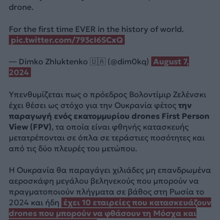
drone.
For the first time EVER in the history of world.
pic.twitter.com/793cI6SCxQ
— Dimko Zhluktenko 🇺🇦 (@dim0kq)
August 7,
2024
Υπενθυμίζεται πως ο πρόεδρος Βολοντίμιρ Ζελένσκι
έχει θέσει ως στόχο για την Ουκρανία φέτος
την
παραγωγή ενός εκατομμυρίου drones First Person
View (FPV)
, τα οποία είναι φθηνής κατασκευής
μετατρέπονται σε όπλα σε τεράστιες ποσότητες και
από τις δύο πλευρές του μετώπου.
Η Ουκρανία θα παραγάγει χιλιάδες μη επανδρωμένα
αεροσκάφη μεγάλου βεληνεκούς που μπορούν να
πραγματοποιούν πλήγματα σε βάθος στη Ρωσία το
2024 και ήδη
έχει 10 εταιρείες που κατασκευάζουν
drones που μπορούν να φθάσουν τη Μόσχα και