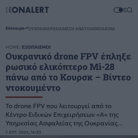
Επίκαιρα
ΟΥΚΡΑΝΙΑ
ΡΩΣΙΑ
ΜΕΣΗ ΑΝΑΤΟΛΗ
ΗΠΑ
ΚΙΝΑ
HOME
ΕΞΟΠΛΙΣΜΟΙ
Ουκρανικό drone FPV έπληξε
ρωσικό ελικόπτερο Mi-28
πάνω από το Κουρσκ – Βίντεο
ντοκουμέντο
Το drone FPV που λειτουργεί από το
Κέντρο Ειδικών Επιχειρήσεων «Α» της
Υπηρεσίας Ασφαλείας της Ουκρανίας
(SBU) κατάφερε να χτυπήσει τον ουραίο
7 ΑΥΓ. 2024, 14:33