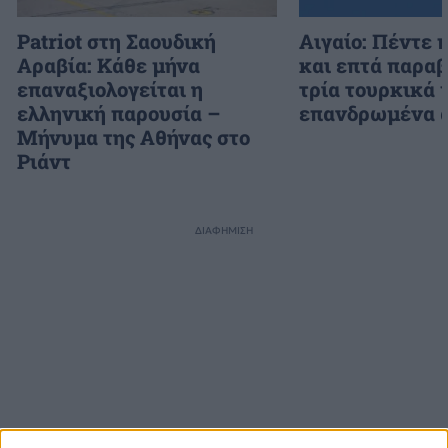
Patriot στη Σαουδική
Αιγαίο: Πέντε 
Αραβία: Κάθε μήνα
και επτά παραβ
επαναξιολογείται η
τρία τουρκικά 
ελληνική παρουσία –
επανδρωμένα 
Μήνυμα της Αθήνας στο
Ριάντ
ΔΙΑΦΗΜΙΣΗ