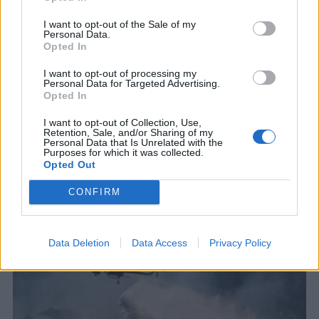
I want to opt-out of the Sale of my
ΤΟΥΡΚΙΑ
Personal Data.
Τουρκία: Η αμυντική συμφωνία με
Opted In
Πακιστάν και Σαουδική Αραβία δεν
I want to opt-out of processing my
αντιβαίνει τις δεσμεύσεις μας στο
Personal Data for Targeted Advertising.
NATO
Opted In
«Η ανάπτυξη περιφερειακών συνεργασιών δεν
I want to opt-out of Collection, Use,
αποτελεί μια εναλλακτική του ΝΑΤΟ, ούτε ένα
Retention, Sale, and/or Sharing of my
επιθετικό στρατιωτικό μπλοκ» τόνισε η Άγκυρα
Personal Data that Is Unrelated with the
Purposes for which it was collected.
8 ΑΥΓ. 2026, 08:56
Opted Out
CONFIRM
Data Deletion
Data Access
Privacy Policy