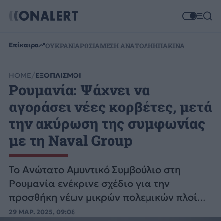
Επίκαιρα
ΟΥΚΡΑΝΙΑ
ΡΩΣΙΑ
ΜΕΣΗ ΑΝΑΤΟΛΗ
ΗΠΑ
ΚΙΝΑ
HOME
ΕΞΟΠΛΙΣΜΟΙ
Ρουμανία: Ψάχνει να
αγοράσει νέες κορβέτες, μετά
την ακύρωση της συμφωνίας
με τη Naval Group
Το Ανώτατο Αμυντικό Συμβούλιο στη
Ρουμανία ενέκρινε σχέδιο για την
προσθήκη νέων μικρών πολεμικών πλοίων
στον στόλο της χώρας.
29 ΜΑΡ. 2025, 09:08