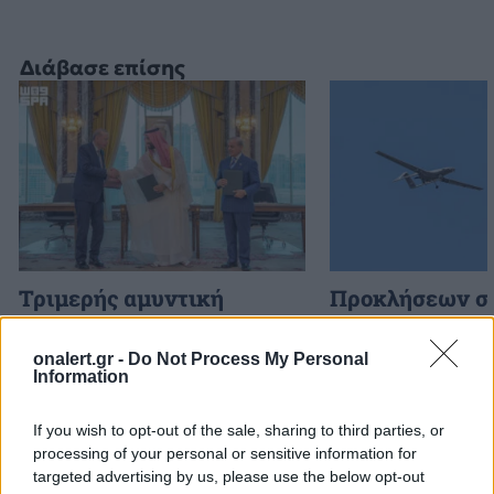
Διάβασε επίσης
Τριμερής αμυντική
Προκλήσεων συ
συμφωνία: Τουρκία,
Αιγαίο από την
Σαουδική Αραβία και
8 παραβάσεις κ
onalert.gr -
Do Not Process My Personal
Πακιστάν ενισχύουν τους
παραβιάσεις
Information
δεσμούς τους
If you wish to opt-out of the sale, sharing to third parties, or
processing of your personal or sensitive information for
targeted advertising by us, please use the below opt-out
ΔΙΑΦΗΜΙΣΗ