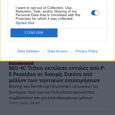
I want to opt-out of Collection, Use,
Retention, Sale, and/or Sharing of my
Personal Data that Is Unrelated with the
Purposes for which it was collected.
Opted Out
CONFIRM
Data Deletion
Data Access
Privacy Policy
ΕΞΟΠΛΙΣΜΟΙ
MQ-4C Triton εκτέλεσε εντολές από P-
8 Poseidon σε δοκιμή: Εικόνα από
μέλλον των ναυτικών επιχειρήσεων
Boeing και Northrop Grumman «ένωσαν» τις
δυνάμεις τους για να τη διαλειτουργικότητα
συμβατικών και μη επανδρωμένων μέσων
7 ΑΥΓ. 2026, 05:39