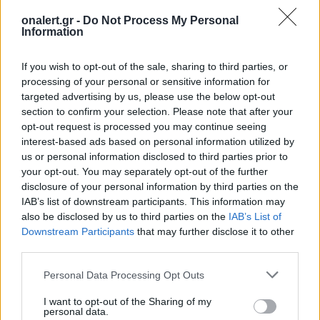
onalert.gr -
Do Not Process My Personal
Information
If you wish to opt-out of the sale, sharing to third parties, or
processing of your personal or sensitive information for
Patriot στη Σαουδική
Ιράν: Οι πέντε
targeted advertising by us, please use the below opt-out
Αραβία: Η στρατηγική της
όροι που θέτει
section to confirm your selection. Please note that after your
Αθήνας απέναντι στον
για να ανοίξει 
opt-out request is processed you may continue seeing
«επιτήδειο ουδέτερο» –
του Ορμούζ
interest-based ads based on personal information utilized by
us or personal information disclosed to third parties prior to
Συμμαχίες με Ισραήλ,
your opt-out. You may separately opt-out of the further
Ινδία και Εμιράτα
disclosure of your personal information by third parties on the
IAB’s list of downstream participants. This information may
also be disclosed by us to third parties on the
IAB’s List of
ΔΙΑΦΗΜΙΣΗ
Downstream Participants
that may further disclose it to other
third parties.
Personal Data Processing Opt Outs
I want to opt-out of the Sharing of my
personal data.