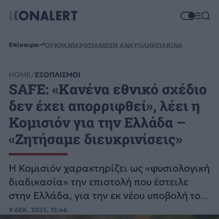
Επίκαιρα
ΟΥΚΡΑΝΙΑ
ΡΩΣΙΑ
ΜΕΣΗ ΑΝΑΤΟΛΗ
ΗΠΑ
ΚΙΝΑ
HOME
ΕΞΟΠΛΙΣΜΟΙ
SAFE: «Κανένα εθνικό σχέδιο
δεν έχει απορριφθεί», λέει η
Κομισιόν για την Ελλάδα –
«Ζητήσαμε διευκρινίσεις»
Η Κομισιόν χαρακτηρίζει ως «φυσιολογική
διαδικασία» την επιστολή που έστειλε
στην Ελλάδα, για την εκ νέου υποβολή του
ελληνικού σχεδίου για το SAFE.
9 ΔΕΚ. 2025, 15:46