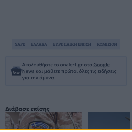
SAFE
ΕΛΛΑΔΑ
ΕΥΡΩΠΑΙΚΗ ΕΝΩΣΗ
ΚΟΜΙΣΙΟΝ
Ακολουθήστε το onalert.gr στο
Google
News
και μάθετε πρώτοι όλες τις ειδήσεις
για την άμυνα.
Διάβασε επίσης