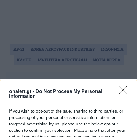
KF-21
KOREA AEROSPACE INDUSTRIES
ΙΝΔΟΝΗΣΙΑ
ΚΛΟΠΗ
ΜΑΧΗΤΙΚΑ ΑΕΡΟΣΚΑΦΗ
ΝΟΤΙΑ ΚΟΡΕΑ
Ακολουθήστε το onalert.gr στο
Google
News
και μάθετε πρώτοι όλες τις ειδήσεις
onalert.gr -
Do Not Process My Personal
για την άμυνα.
Information
If you wish to opt-out of the sale, sharing to third parties, or
processing of your personal or sensitive information for
targeted advertising by us, please use the below opt-out
Διάβασε επίσης
section to confirm your selection. Please note that after your
opt-out request is processed you may continue seeing