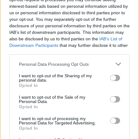
interest-based ads based on personal information utilized by
us or personal information disclosed to third parties prior to
your opt-out. You may separately opt-out of the further
disclosure of your personal information by third parties on the
IAB’s list of downstream participants. This information may
also be disclosed by us to third parties on the
IAB’s List of
Downstream Participants
that may further disclose it to other
third parties.
Patriot στη Σαουδική
Ιράν: Οι πέντε
Αραβία: Η στρατηγική της
όροι που θέτει
Personal Data Processing Opt Outs
Αθήνας απέναντι στον
για να ανοίξει 
«επιτήδειο ουδέτερο» –
του Ορμούζ
I want to opt-out of the Sharing of my
personal data.
Συμμαχίες με Ισραήλ,
Opted In
Ινδία και Εμιράτα
I want to opt-out of the Sale of my
Personal Data.
Opted In
ΔΙΑΦΗΜΙΣΗ
I want to opt-out of processing my
Personal Data for Targeted Advertising.
Opted In