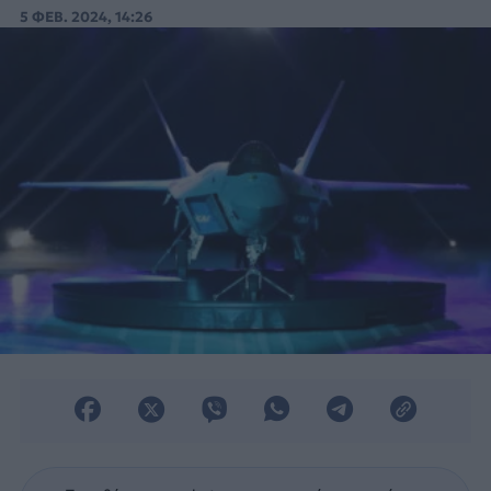
μαχητικού αεροσκάφους 4++ γενιάς τύπου
5 ΦΕΒ. 2024, 14:26
KF-21 Boramae.