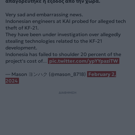
απαγορεύτηκε η έξοδος από την χώρα.
Very sad and embarrassing news.
Indonesian engineers at KAI probed for alleged tech
theft of KF-21.
They have been under investigation over allegedly
stealing technologies related to the KF-21
development.
Indonesia has failed to shoulder 20 percent of the
project's cost of…
pic.twitter.com/ypYYpaziTW
— Mason ヨンハク (@mason_8718)
February 2,
2024
ΔΙΑΦΗΜΙΣΗ