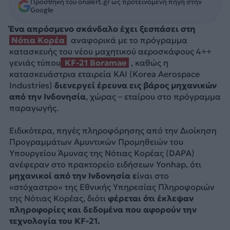
Προσθήκη του onalert.gr ως προτεινόμενη πηγή στην
Google
Ένα απρόσμενο σκάνδαλο έχει ξεσπάσει στη
Νότια Κορέα
αναφορικά με το πρόγραμμα
κατασκευής του νέου μαχητικού αεροσκάφους 4++
γενιάς τύπου
KF-21 Boramae
, καθώς η
κατασκευάστρια εταιρεία KAI (Korea Aerospace
Industries)
διενεργεί έρευνα εις βάρος μηχανικών
από την Ινδονησία
, χώρας – εταίρου στο πρόγραμμα
παραγωγής.
Ειδικότερα, πηγές πληροφόρησης από την Διοίκηση
Προγραμμάτων Αμυντικών Προμηθειών του
Υπουργείου Άμυνας της Νότιας Κορέας (DAPA)
ανέφεραν στο πρακτορείο ειδήσεων Yonhap, ότι
μηχανικοί από την Ινδονησία ε
ίναι στο
«στόχαστρο» της Εθνικής Υπηρεσίας Πληροφοριών
της Νότιας Κορέας, διότι
φέρεται ότι έκλεψαν
πληροφορίες και δεδομένα που αφορούν την
τεχνολογία του KF-21.