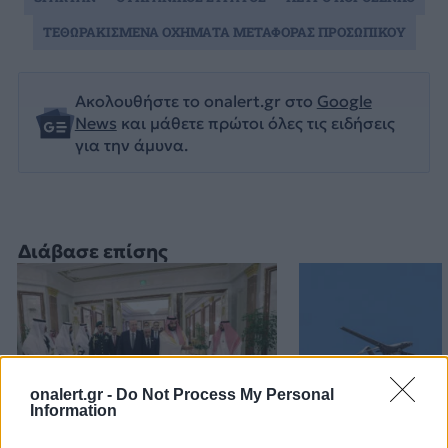
ΤΕΘΩΡΑΚΙΣΜΕΝΑ ΟΧΗΜΑΤΑ ΜΕΤΑΦΟΡΑΣ ΠΡΟΣΩΠΙΚΟΥ
Ακολουθήστε το onalert.gr στο
Google
News
και μάθετε πρώτοι όλες τις ειδήσεις
για την άμυνα.
Διάβασε επίσης
onalert.gr -
Do Not Process My Personal
Information