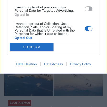
I want to opt-out of processing my
Personal Data for Targeted Advertising.
Opted In
ΣΧΕΤΙΚΑ ΑΡΘΡΑ
I want to opt-out of Collection, Use,
Retention, Sale, and/or Sharing of my
Personal Data that Is Unrelated with the
Purposes for which it was collected.
Opted Out
CONFIRM
Data Deletion
Data Access
Privacy Policy
ΕΞΟΠΛΙΣΜΟΙ