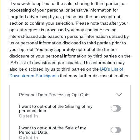
Τουρκία: «Δεν στοχεύει
Προκλήσεων συ
If you wish to opt-out of the sale, sharing to third parties, or
κάποια συγκεκριμένη
Αιγαίο από την
processing of your personal or sensitive information for
targeted advertising by us, please use the below opt-out
χώρα η αμυντική
8 παραβάσεις κ
section to confirm your selection. Please note that after your
συμφωνία με Πακιστάν
παραβιάσεις
opt-out request is processed you may continue seeing
και Σαουδική Αραβία»
interest-based ads based on personal information utilized by
us or personal information disclosed to third parties prior to
your opt-out. You may separately opt-out of the further
disclosure of your personal information by third parties on the
ΔΙΑΦΗΜΙΣΗ
IAB’s list of downstream participants. This information may
also be disclosed by us to third parties on the
IAB’s List of
Downstream Participants
that may further disclose it to other
third parties.
Personal Data Processing Opt Outs
I want to opt-out of the Sharing of my
personal data.
Opted In
I want to opt-out of the Sale of my
Personal Data.
Opted In