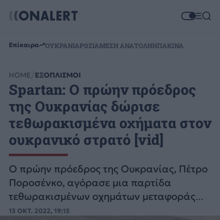
Επίκαιρα
ΟΥΚΡΑΝΙΑ
ΡΩΣΙΑ
ΜΕΣΗ ΑΝΑΤΟΛΗ
ΗΠΑ
ΚΙΝΑ
HOME
ΕΞΟΠΛΙΣΜΟΙ
Spartan: Ο πρώην πρόεδρος
της Ουκρανίας δώρισε
τεθωρακισμένα οχήματα στον
ουκρανικό στρατό [vid]
Ο πρώην πρόεδρος της Ουκρανίας, Πέτρο
Ποροσένκο, αγόρασε μια παρτίδα
τεθωρακισμένων οχημάτων μεταφοράς
προσωπικού τύπου Spartan για τα
13 ΟΚΤ. 2022, 19:15