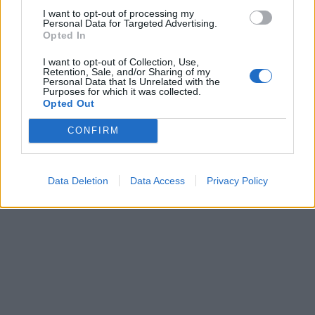
κάποια συγκεκριμένη
Αιγαίο από την
I want to opt-out of processing my
χώρα η αμυντική
8 παραβάσεις κ
Personal Data for Targeted Advertising.
συμφωνία με Πακιστάν
παραβιάσεις
Opted In
και Σαουδική Αραβία»
I want to opt-out of Collection, Use,
Retention, Sale, and/or Sharing of my
Personal Data that Is Unrelated with the
Purposes for which it was collected.
ΔΙΑΦΗΜΙΣΗ
Opted Out
CONFIRM
Data Deletion
Data Access
Privacy Policy