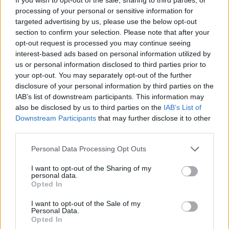
processing of your personal or sensitive information for
targeted advertising by us, please use the below opt-out
section to confirm your selection. Please note that after your
Ακολουθήστε το onalert.gr στο
Google
opt-out request is processed you may continue seeing
News
και μάθετε πρώτοι όλες τις ειδήσεις
interest-based ads based on personal information utilized by
για την άμυνα.
us or personal information disclosed to third parties prior to
your opt-out. You may separately opt-out of the further
disclosure of your personal information by third parties on the
IAB’s list of downstream participants. This information may
also be disclosed by us to third parties on the
IAB’s List of
Διάβασε επίσης
Downstream Participants
that may further disclose it to other
third parties.
Personal Data Processing Opt Outs
I want to opt-out of the Sharing of my
personal data.
Opted In
I want to opt-out of the Sale of my
Personal Data.
Τουρκία: «Δεν στοχεύει
Προκλήσεων συ
Opted In