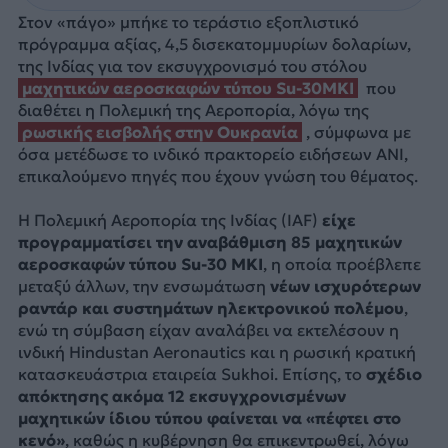
Στον «πάγο» μπήκε το τεράστιο εξοπλιστικό
πρόγραμμα αξίας, 4,5 δισεκατομμυρίων δολαρίων,
της Ινδίας για τον εκσυγχρονισμό του στόλου
μαχητικών αεροσκαφών τύπου
Su-30MKI
που
διαθέτει η Πολεμική της Αεροπορία, λόγω της
ρωσικής εισβολής στην Ουκρανία
, σύμφωνα με
όσα μετέδωσε το ινδικό πρακτορείο ειδήσεων ANI,
επικαλούμενο πηγές που έχουν γνώση του θέματος.
Η Πολεμική Αεροπορία της Ινδίας (IAF)
είχε
προγραμματίσει την αναβάθμιση 85 μαχητικών
αεροσκαφών τύπου Su-30 MKI
, η οποία προέβλεπε
μεταξύ άλλων, την ενσωμάτωση
νέων ισχυρότερων
ραντάρ και συστημάτων ηλεκτρονικού πολέμου
,
ενώ τη σύμβαση είχαν αναλάβει να εκτελέσουν η
ινδική Hindustan Aeronautics και η ρωσική κρατική
κατασκευάστρια εταιρεία Sukhoi. Επίσης, το
σχέδιο
απόκτησης ακόμα 12 εκσυγχρονισμένων
μαχητικών ίδιου τύπου φαίνεται να «πέφτει στο
κενό»
, καθώς η κυβέρνηση θα επικεντρωθεί, λόγω