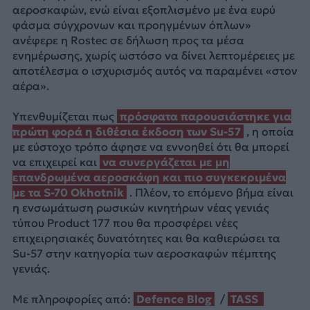
αεροσκαφών, ενώ είναι εξοπλισμένο με ένα ευρύ
φάσμα σύγχρονων και προηγμένων όπλων»
ανέφερε η Rostec σε δήλωση προς τα μέσα
ενημέρωσης, χωρίς ωστόσο να δίνει λεπτομέρειες με
αποτέλεσμα ο ισχυρισμός αυτός να παραμένει «στον
αέρα».
Υπενθυμίζεται πως
πρόσφατα παρουσιάστηκε για
πρώτη φορά η διθέσια έκδοση των Su-57
, η οποία
με εύστοχο τρόπο άφησε να εννοηθεί ότι θα μπορεί
να επιχειρεί και
να συνεργάζεται με μη
επανδρωμένα αεροσκάφη και πιο συγκεκριμένα
με τα S-70 Okhotnik
. Πλέον, το επόμενο βήμα είναι
η ενσωμάτωση ρωσικών κινητήρων νέας γενιάς
τύπου Product 177 που θα προσφέρει νέες
επιχειρησιακές δυνατότητες και θα καθιερώσει τα
Su-57 στην κατηγορία των αεροσκαφών πέμπτης
γενιάς.
Με πληροφορίες από:
Defence Blog
/
TASS