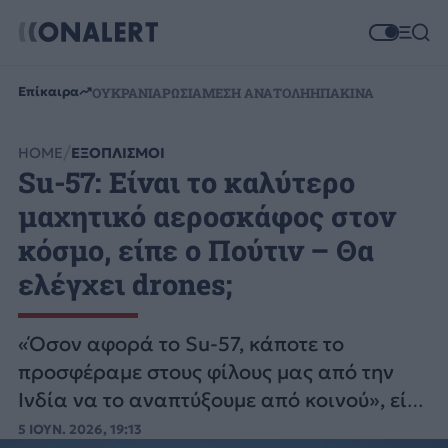
Επίκαιρα
ΟΥΚΡΑΝΙΑ
ΡΩΣΙΑ
ΜΕΣΗ ΑΝΑΤΟΛΗ
ΗΠΑ
ΚΙΝΑ
HOME
ΕΞΟΠΛΙΣΜΟΙ
Su-57: Είναι το καλύτερο
μαχητικό αεροσκάφος στον
κόσμο, είπε ο Πούτιν – Θα
ελέγχει drones;
«Όσον αφορά το Su-57, κάποτε το
προσφέραμε στους φίλους μας από την
Ινδία να το αναπτύξουμε από κοινού», είπε
χαρακτηριστικά ο ΒλαΠούτιν
5 ΙΟΥΝ. 2026, 19:13