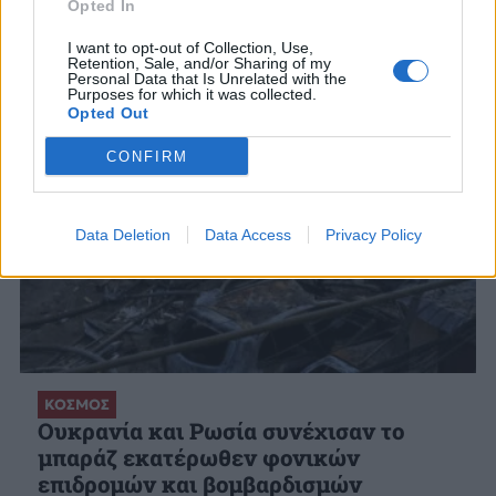
ΣΧΕΤΙΚΑ ΑΡΘΡΑ
Opted In
I want to opt-out of Collection, Use,
Retention, Sale, and/or Sharing of my
Personal Data that Is Unrelated with the
Purposes for which it was collected.
Opted Out
CONFIRM
Data Deletion
Data Access
Privacy Policy
ΚΟΣΜΟΣ
Ουκρανία και Ρωσία συνέχισαν το
μπαράζ εκατέρωθεν φονικών
επιδρομών και βομβαρδισμών