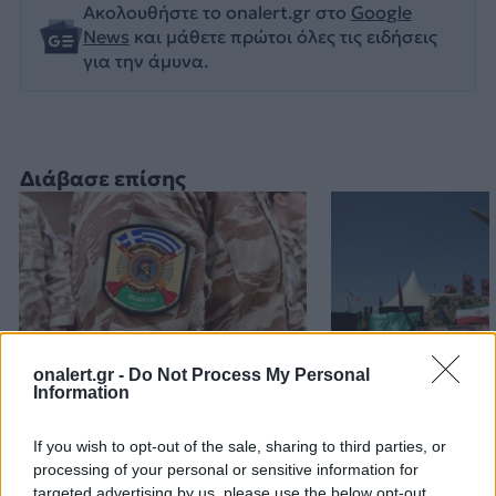
Ακολουθήστε το onalert.gr στο
Google
News
και μάθετε πρώτοι όλες τις ειδήσεις
για την άμυνα.
Διάβασε επίσης
onalert.gr -
Do Not Process My Personal
Information
Patriot στη Σαουδική
Ιράν: Οι πέντε
Αραβία: Η στρατηγική της
όροι που θέτει
If you wish to opt-out of the sale, sharing to third parties, or
Αθήνας απέναντι στον
για να ανοίξει 
processing of your personal or sensitive information for
«επιτήδειο ουδέτερο» –
του Ορμούζ
targeted advertising by us, please use the below opt-out