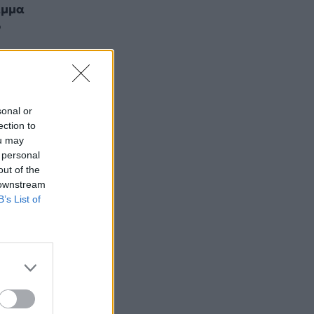
αμμα
ο
ς
sonal or
ection to
ou may
 personal
out of the
 downstream
B’s List of
ής
αι η
είσει