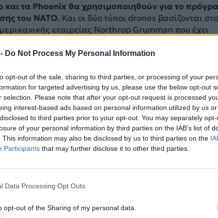
σο και τα Phoenix θα χρησιμοποιηθούν για το πρόγρ
ησης του ΝΑΤΟ
. Και οι δύο τύποι drones βασίζονται στ
αμερικανικής εταιρείας Northrop Grumman που έχει
ων 35,4 μέτρα και
μπορεί να μένει στον αέρα για
 30 ώρες.
μπορεί να μένει στον αέρα για περισσότερε
 -
Do Not Process My Personal Information
to opt-out of the sale, sharing to third parties, or processing of your per
formation for targeted advertising by us, please use the below opt-out s
ar today:
r selection. Please note that after your opt-out request is processed y
Eye" AWACS to replace E-3A fleet
eing interest-based ads based on personal information utilized by us or
 maritime patrol UAVs to join the Q-4 fleet
disclosed to third parties prior to your opt-out. You may separately opt-
onal A400M logistics fleet
losure of your personal information by third parties on the IAB’s list of
to arrive in September
. This information may also be disclosed by us to third parties on the
IA
n initial 2x P-8A "Poseidon"
Participants
that may further disclose it to other third parties.
🇧 (@DefenceGeek)
July 7, 2026
l Data Processing Opt Outs
υμ αμυντικής βιομηχανίας πριν από τη σύνοδο κορυφ
υρα, ο Ρούτε είπε πως οι πληροφορίες, η επιτήρηση κ
o opt-out of the Sharing of my personal data.
κρίσιμης σημασίας για τη Συμμαχία ,ενώ ελπίζει να π