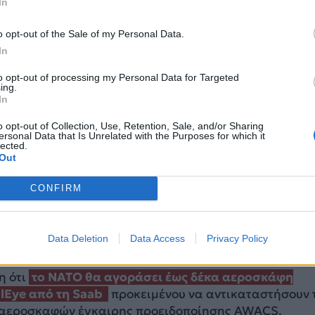
In
π, πως οι Ευρωπαίοι είναι αποφασισμένοι να ενισχύ
ότητές τους.
o opt-out of the Sale of my Personal Data.
In
ΔΙΑΦΗΜΙΣΗ
to opt-out of processing my Personal Data for Targeted
ing.
In
o opt-out of Collection, Use, Retention, Sale, and/or Sharing
ersonal Data that Is Unrelated with the Purposes for which it
lected.
Out
CONFIRM
Data Deletion
Data Access
Privacy Policy
η ότι
το ΝΑΤΟ θα αγοράσει έως δέκα αεροσκάφη
lEye από τη Saab
προκειμένου να αντικαταστήσουν 
 αεροσκαφών έγκαιρης προειδοποίησης AWACS,