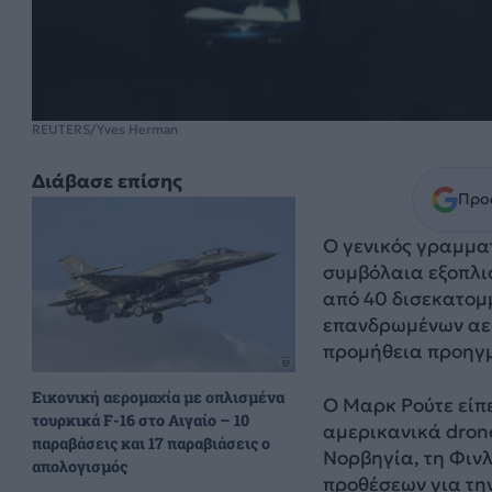
REUTERS/Yves Herman
Διάβασε επίσης
Προσ
Ο γενικός γραμμα
συμβόλαια εξοπλι
από 40 δισεκατομ
επανδρωμένων αερ
προμήθεια προηγ
Εικονική αερομαχία με οπλισμένα
Ο Μαρκ Ρούτε είπ
τουρκικά F-16 στο Αιγαίο – 10
αμερικανικά dron
παραβάσεις και 17 παραβιάσεις ο
Νορβηγία, τη Φινλ
απολογισμός
προθέσεων για τη