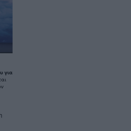
υ για
ται
υν
η