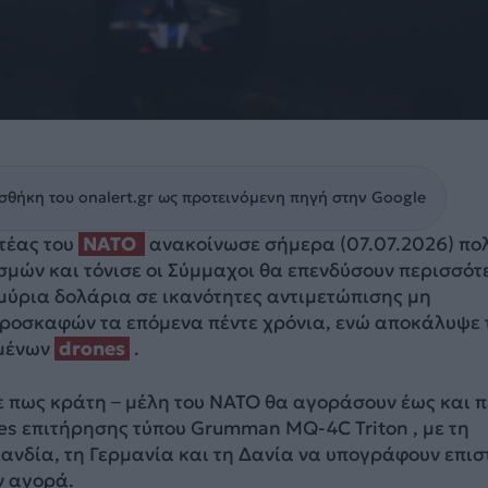
θήκη του onalert.gr ως προτεινόμενη πηγή στην Google
τέας του
NATO
ανακοίνωσε σήμερα (07.07.2026) πο
σμών και τόνισε οι Σύμμαχοι θα επενδύσουν περισσότ
μύρια δολάρια σε ικανότητες αντιμετώπισης μη
οσκαφών τα επόμενα πέντε χρόνια, ενώ αποκάλυψε 
μένων
drones
.
ε πως κράτη – μέλη του NATO θα αγοράσουν έως και π
es επιτήρησης τύπου Grumman MQ-4C Triton , με τη
ανδία, τη Γερμανία και τη Δανία να υπογράφουν επι
ν αγορά.