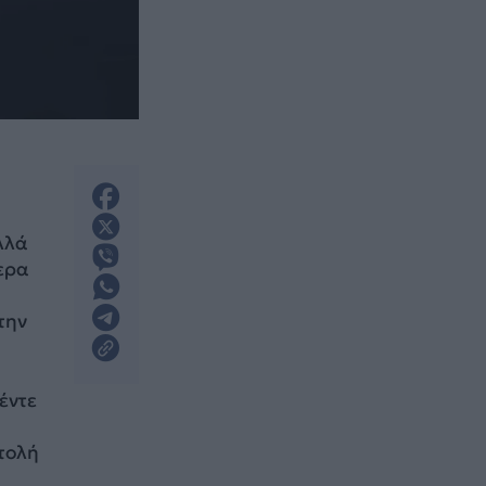
λλά
ερα
την
έντε
στολή