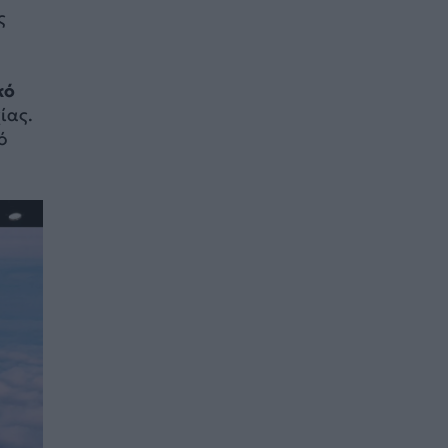
ς
κό
ίας.
ό