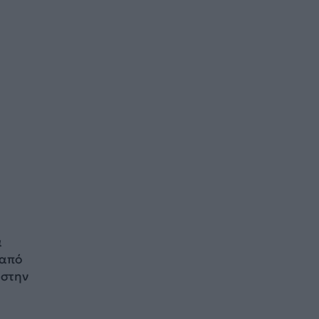
α
 από
 στην