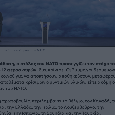
λιστικά προγράμματα του NATO
άδοση, ο στόλος του ΝΑΤΟ προσεγγίζει τον στόχο το
ο 12 αεροσκαφών
, διευκρίνισε. Οι Σύμμαχοι δεσμεύον
 κοινού για να αποκτήσουν, αποθηκεύσουν, μεταφέρο
 αποθέματα κρίσιμων αμυντικών υλικών, είπε ακόμη ο
ας του ΝΑΤΟ.
η πρωτοβουλία περιλαμβάνει το Βέλγιο, τον Καναδά, τ
ία, την Ελλάδα, την Ιταλία, το Λουξεμβούργο, την
ηγία, την Ισπανία, τη Σουηδία και την Τουρκία.