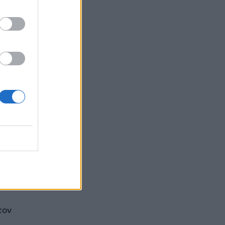
σουν
τον