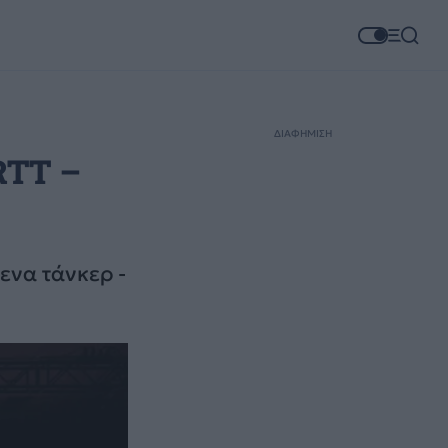
ΔΙΑΦΗΜΙΣΗ
RTT –
ενα τάνκερ -