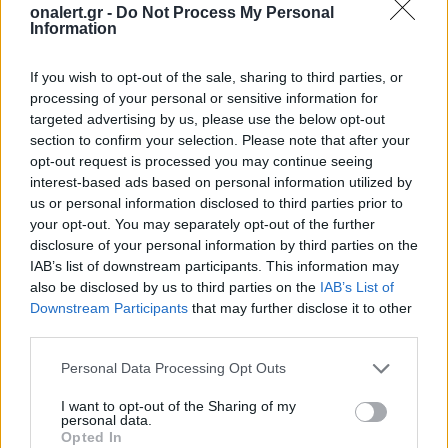
onalert.gr -
Do Not Process My Personal
Ο Καναδάς αύξησε θεαματικά τις αμυντικές δαπάνες
Information
του αφότου ανέλαβε την εξουσία ο Μαρκ Κάρνεϊ την
περασμένη χρονιά. Συνολικά έχει σκοπό να διαθέσει
If you wish to opt-out of the sale, sharing to third parties, or
82 δισεκ. καναδικά δολάρια σε πέντε χρόνια, ώστε
processing of your personal or sensitive information for
να ευθυγραμμιστεί προοδευτικά με τον στόχο του
targeted advertising by us, please use the below opt-out
NATO να ανέρχονται στο 5% του ΑΕΠ ως το 2035.
section to confirm your selection. Please note that after your
opt-out request is processed you may continue seeing
Πηγή: ΑΠΕ – ΜΠΕ
interest-based ads based on personal information utilized by
us or personal information disclosed to third parties prior to
ΔΙΑΦΗΜΙΣΗ
your opt-out. You may separately opt-out of the further
disclosure of your personal information by third parties on the
IAB’s list of downstream participants. This information may
also be disclosed by us to third parties on the
IAB’s List of
Downstream Participants
that may further disclose it to other
third parties.
Personal Data Processing Opt Outs
I want to opt-out of the Sharing of my
personal data.
Opted In