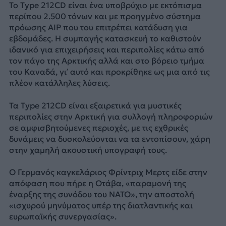
Το Type 212CD είναι ένα υποβρύχιο με εκτόπισμα
περίπου 2.500 τόνων και με προηγμένο σύστημα
πρόωσης AIP που του επιτρέπει κατάδυση για
εβδομάδες. Η συμπαγής κατασκευή το καθιστούν
ιδανικό για επιχειρήσεις και περιπολίες κάτω από
τον πάγο της Αρκτικής αλλά και στο βόρειο τμήμα
του Καναδά, γι’ αυτό και προκρίθηκε ως μια από τις
πλέον κατάλληλες λύσεις.
Τα Type 212CD είναι εξαιρετικά για μυστικές
περιπολίες στην Αρκτική για συλλογή πληροφοριών
σε αμφισβητούμενες περιοχές, με τις εχθρικές
δυνάμεις να δυσκολεύονται να τα εντοπίσουν, χάρη
στην χαμηλή ακουστική υπογραφή τους.
Ο Γερμανός καγκελάριος Φρίντριχ Μερτς είδε στην
απόφαση που πήρε η Οτάβα, «παραμονή της
έναρξης της συνόδου του NATO», την αποστολή
«ισχυρού μηνύματος υπέρ της διατλαντικής και
ευρωπαϊκής συνεργασίας».