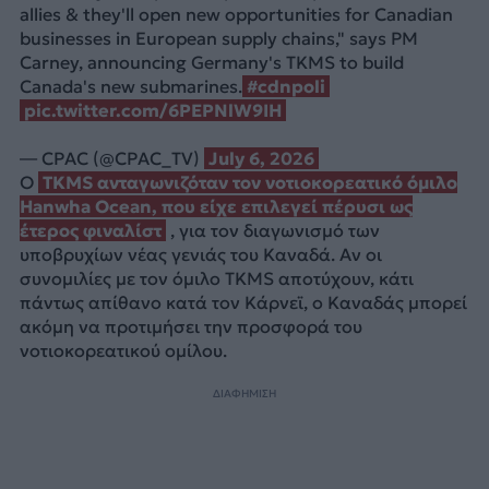
allies & they'll open new opportunities for Canadian
businesses in European supply chains," says PM
Carney, announcing Germany's TKMS to build
Canada's new submarines.
#cdnpoli
pic.twitter.com/6PEPNlW9IH
— CPAC (@CPAC_TV)
July 6, 2026
Ο
TKMS ανταγωνιζόταν τον νοτιοκορεατικό όμιλο
Hanwha Ocean, που είχε επιλεγεί πέρυσι ως
έτερος φιναλίστ
, για τον διαγωνισμό των
υποβρυχίων νέας γενιάς του Καναδά. Αν οι
συνομιλίες με τον όμιλο TKMS αποτύχουν, κάτι
πάντως απίθανο κατά τον Κάρνεϊ, ο Καναδάς μπορεί
ακόμη να προτιμήσει την προσφορά του
νοτιοκορεατικού ομίλου.
ΔΙΑΦΗΜΙΣΗ