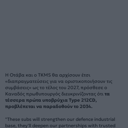
Η Οτάβα και ο TKMS θα αρχίσουν έτσι
«διαπραγματεύσεις για να οριστικοποιήσουν τις
συμβάσεις» ως το τέλος του 2027, πρόσθεσε ο
Καναδός πρωθυπουργός διευκρινίζοντας ότι
τα
τέσσερα πρώτα υποβρύχια Type 212CD,
προβλέπεται να παραδοθούν το 2034.
"These subs will strengthen our defence industrial
base, they'll deepen our partnerships with trusted