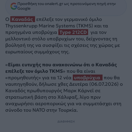
Προσθήκη του onalert.gr ως προτεινόμενη πηγή στην
Google
Ο
Καναδάς
επέλεξε τον γερμανικό όμιλο
Thyssenkrupp Marine Systems (TKMS) και τα
προηγμένα υποβρύχια
Type 212CD
για τον
μελλοντικό στόλο υποβρυχίων του, δείχνοντας τη
βούλησή της να συσφίξει τις σχέσεις της χώρας με
ευρωπαίους συμμάχους της.
«
Είμαι ευτυχής που ανακοινώνω ότι ο Καναδάς
επέλεξε τον όμιλο TKMS
» που θα είναι
«προμηθευτής» για τα 12 νέα
υποβρύχια
που θα
ναυπηγηθούν, δήλωσε χθες Δευτέρα (06.07.2026) ο
Καναδός πρωθυπουργός Μαρκ Κάρνεϊ σε
στρατιωτική βάση στο Χάλιφαξ, λίγο πριν
αναχωρήσει αεροπορικώς για να συμμετάσχει στη
σύνοδο του NATO στην Τουρκία.
ΔΙΑΦΗΜΙΣΗ