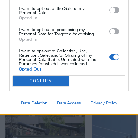
I want to opt-out of the Sale of my
Personal Data.
Opted In
THYSSENKRUPP MARINE SYSTEMS
TYPE 212CD
I want to opt-out of processing my
Personal Data for Targeted Advertising.
Opted In
ΚΑΝΑΔΑΣ
ΥΠΟΒΡΥΧΙΑ
I want to opt-out of Collection, Use,
Retention, Sale, and/or Sharing of my
Personal Data that Is Unrelated with the
Ακολουθήστε το onalert.gr στο
Google
Purposes for which it was collected.
News
και μάθετε πρώτοι όλες τις ειδήσεις
Opted Out
για την άμυνα.
CONFIRM
Data Deletion
Data Access
Privacy Policy
Διάβασε επίσης