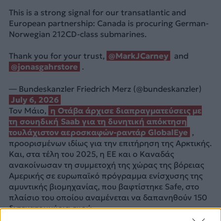
This is a strong signal for our transatlantic and
European partnership: Canada is procuring German-
Norwegian 212CD-class submarines.
Thank you for your trust,
@MarkJCarney
and
@jonasgahrstore
.
— Bundeskanzler Friedrich Merz (@bundeskanzler)
July 6, 2026
Τον Μάιο,
η Οτάβα άρχισε διαπραγματεύσεις με
τη σουηδική Saab για τη δυνητική απόκτηση
τουλάχιστον αεροσκαφών-ραντάρ GlobalEye
,
προορισμένων ιδίως για την επιτήρηση της Αρκτικής.
Και, στα τέλη του 2025, η ΕΕ και ο Καναδάς
ανακοίνωσαν τη συμμετοχή της χώρας της βόρειας
Αμερικής σε ευρωπαϊκό πρόγραμμα ενίσχυσης της
αμυντικής βιομηχανίας, που βαφτίστηκε Safe, στο
πλαίσιο του οποίου αναμένεται να δαπανηθούν 150
δισεκατομμύρια ευρώ.