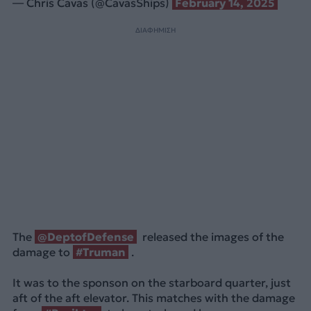
— Chris Cavas (@CavasShips)
February 14, 2025
ΔΙΑΦΗΜΙΣΗ
The
@DeptofDefense
released the images of the
damage to
#Truman
.
It was to the sponson on the starboard quarter, just
aft of the aft elevator. This matches with the damage