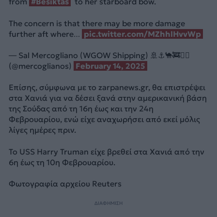
from
#Besiktas
to her starboard bow.
The concern is that there may be more damage
further aft where…
pic.twitter.com/MZhhlHvvWp
— Sal Mercogliano (WGOW Shipping) 🚢⚓🐪🚒🏴‍☠️
(@mercoglianos)
February 14, 2025
Επίσης, σύμφωνα με το zarpanews.gr, θα επιστρέψει
στα Χανιά για να δέσει ξανά στην αμερικανική βάση
της Σούδας από τη 16η έως και την 24η
Φεβρουαρίου, ενώ είχε αναχωρήσει από εκεί μόλις
λίγες ημέρες πριν.
Το USS Harry Truman είχε βρεθεί στα Χανιά από την
6η έως τη 10η Φεβρουαρίου.
Φωτογραφία αρχείου Reuters
ΔΙΑΦΗΜΙΣΗ