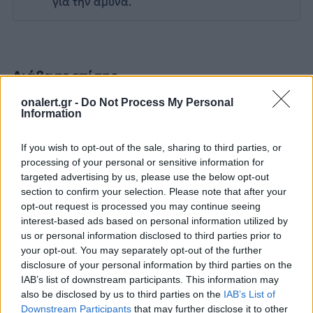
για την άμυνα.
Διάβασε επίσης
onalert.gr -
Do Not Process My Personal
Information
If you wish to opt-out of the sale, sharing to third parties, or
processing of your personal or sensitive information for
targeted advertising by us, please use the below opt-out
section to confirm your selection. Please note that after your
opt-out request is processed you may continue seeing
Τουρκία: «Δεν στοχεύει
Προκλήσεων συ
interest-based ads based on personal information utilized by
κάποια συγκεκριμένη
Αιγαίο από την
us or personal information disclosed to third parties prior to
your opt-out. You may separately opt-out of the further
χώρα η αμυντική
8 παραβάσεις κ
disclosure of your personal information by third parties on the
συμφωνία με Πακιστάν
παραβιάσεις
IAB’s list of downstream participants. This information may
και Σαουδική Αραβία»
also be disclosed by us to third parties on the
IAB’s List of
Downstream Participants
that may further disclose it to other