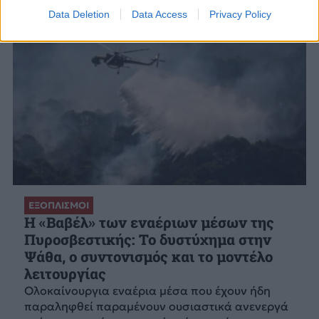
Data Deletion
Data Access
Privacy Policy
ΕΞΟΠΛΙΣΜΟΙ
H «Βαβέλ» των εναέριων μέσων της
Πυροσβεστικής: Το δυστύχημα στην
Ψάθα, ο συντονισμός και το μοντέλο
λειτουργίας
Ολοκαίνουργια εναέρια μέσα που έχουν ήδη
παραληφθεί παραμένουν ουσιαστικά ανενεργά