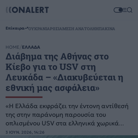
Επίκαιρα
ΟΥΚΡΑΝΙΑ
ΡΩΣΙΑ
ΜΕΣΗ ΑΝΑΤΟΛΗ
ΗΠΑ
ΚΙΝΑ
HOME
ΕΛΛΑΔΑ
Διάβημα της Αθήνας στο
Κίεβο για το USV στη
Λευκάδα – «Διακυβεύεται η
εθνική μας ασφάλεια»
«Η Ελλάδα εκφράζει την έντονη αντίθεσή
της στην παράνομη παρουσία του
οπλισμένου USV στα ελληνικά χωρικά
ύδατα», αναφέρεται στο διάβημα.
3 ΙΟΥΝ. 2026, 14:26