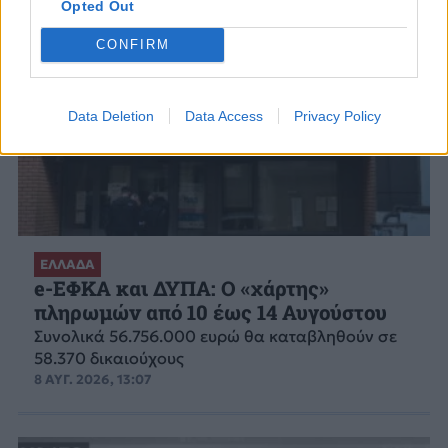
Opted Out
CONFIRM
Data Deletion
Data Access
Privacy Policy
ΕΛΛΑΔΑ
e-ΕΦΚΑ και ΔΥΠΑ: Ο «χάρτης»
πληρωμών από 10 έως 14 Αυγούστου
Συνολικά 56.756.000 ευρώ θα καταβληθούν σε
58.370 δικαιούχους
8 ΑΥΓ. 2026, 13:07