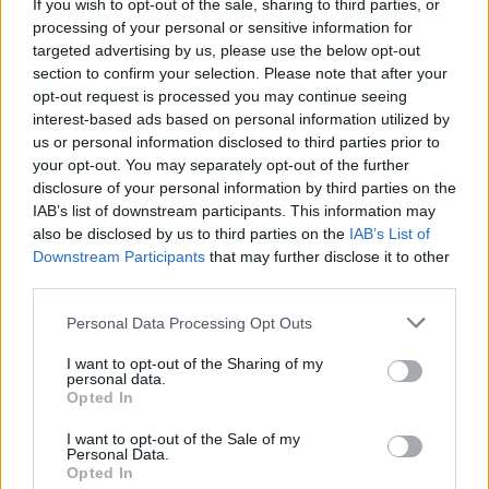
If you wish to opt-out of the sale, sharing to third parties, or
processing of your personal or sensitive information for
Τριμερής αμυντική
Ελληνικοί δορυ
targeted advertising by us, please use the below opt-out
συμφωνία: Τουρκία,
μικροδορυφόρο
section to confirm your selection. Please note that after your
Σαουδική Αραβία και
στρατιωτική χρ
opt-out request is processed you may continue seeing
interest-based ads based on personal information utilized by
Πακιστάν ενισχύουν τους
σχεδιασμός το
us or personal information disclosed to third parties prior to
δεσμούς τους
αξιοποίηση της
your opt-out. You may separately opt-out of the further
πληροφορίας
disclosure of your personal information by third parties on the
IAB’s list of downstream participants. This information may
also be disclosed by us to third parties on the
IAB’s List of
ΔΙΑΦΗΜΙΣΗ
Downstream Participants
that may further disclose it to other
third parties.
Personal Data Processing Opt Outs
I want to opt-out of the Sharing of my
personal data.
Opted In
I want to opt-out of the Sale of my
Personal Data.
Opted In