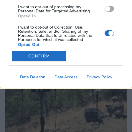
I want to opt-out of processing my
Personal Data for Targeted Advertising.
Opted In
I want to opt-out of Collection, Use,
Retention, Sale, and/or Sharing of my
ΣΧΕΤΙΚΑ ΑΡΘΡΑ
Personal Data that Is Unrelated with the
Purposes for which it was collected.
Opted Out
CONFIRM
Data Deletion
Data Access
Privacy Policy