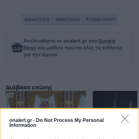
ΔΙΚΑΙΟΥΧΟΙ
ΕΠΙΔΟΤΗΣΗ
ΦΥΣΙΚΟ ΑΕΡΙΟ
Ακολουθήστε το onalert.gr στο
Google
News
και μάθετε πρώτοι όλες τις ειδήσεις
για την άμυνα.
Διάβασε επίσης
onalert.gr -
Do Not Process My Personal
Information