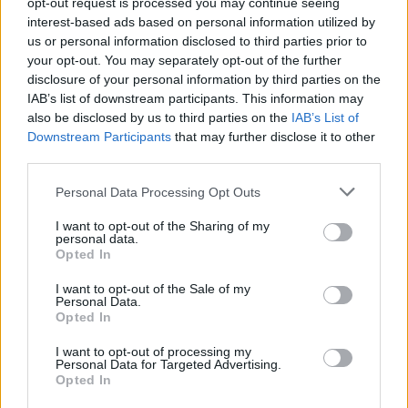
opt-out request is processed you may continue seeing
interest-based ads based on personal information utilized by
us or personal information disclosed to third parties prior to
your opt-out. You may separately opt-out of the further
disclosure of your personal information by third parties on the
IAB’s list of downstream participants. This information may
also be disclosed by us to third parties on the
IAB’s List of
Downstream Participants
that may further disclose it to other
third parties.
Personal Data Processing Opt Outs
I want to opt-out of the Sharing of my
personal data.
Opted In
ΕΛΛΑΔΑ
EFA Group: Στρατηγική επένδυση στη
I want to opt-out of the Sale of my
Fractal για την ανάπτυξη προηγμένων
Personal Data.
Opted In
αμυντικών τεχνολογιών σε Ελλάδα και
Κύπρο
I want to opt-out of processing my
Personal Data for Targeted Advertising.
Στόχος η δημιουργία ενός ισχυρού
Opted In
περιφερειακού πυλώνα αμυντικής καινοτομίας