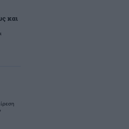
υς και
α
αίρεση
ν