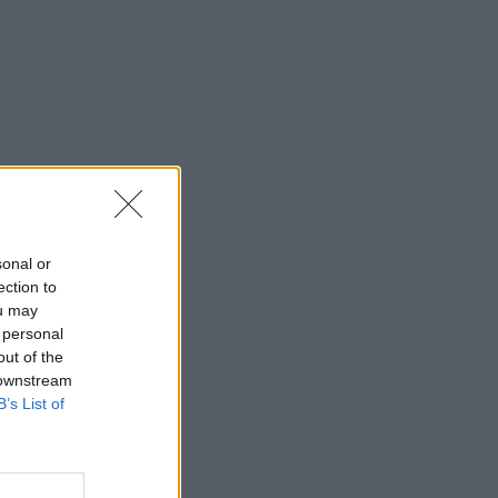
sonal or
ection to
ou may
 personal
out of the
 downstream
B’s List of