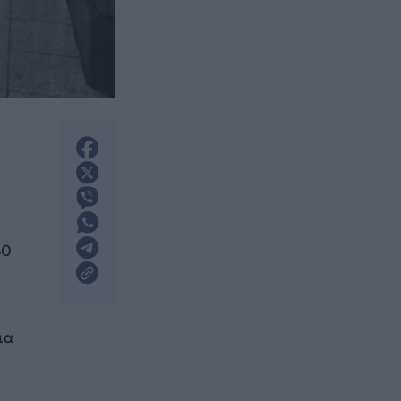
40
ια