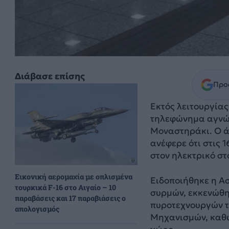
Διάβασε επίσης
Προσ
Εκτός λειτουργίας
τηλεφώνημα αγνώσ
Μοναστηράκι. Ο ά
ανέφερε ότι στις 
στον ηλεκτρικό σ
Εικονική αερομαχία με οπλισμένα
Ειδοποιήθηκε η Α
τουρκικά F-16 στο Αιγαίο – 10
συρμών, εκκενώθηκ
παραβάσεις και 17 παραβιάσεις ο
πυροτεχνουργών τ
απολογισμός
Μηχανισμών, καθώ