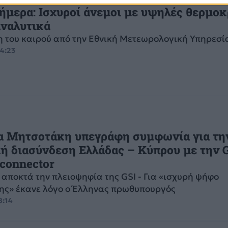
ήμερα: Ισχυροί άνεμοι με υψηλές θερμοκ
αναλυτικά
 του καιρού από την Εθνική Μετεωρολογική Υπηρεσί
04:23
α Μητσοτάκη υπεγράφη συμφωνία για τη
ή διασύνδεση Ελλάδας – Κύπρου με την G
rconnector
 αποκτά την πλειοψηφία της GSI - Για «ισχυρή ψήφο
ης» έκανε λόγο ο Έλληνας πρωθυπουργός
8:14