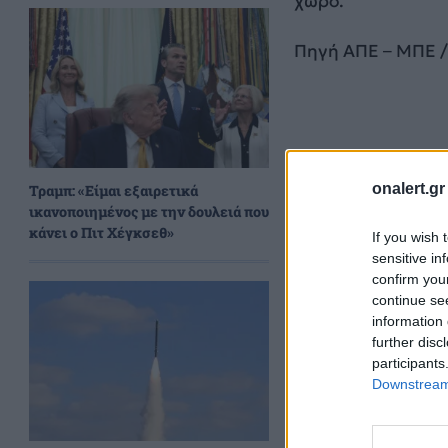
χώρο.
Πηγή ΑΠΕ – ΜΠΕ /
onalert.gr
Τραμπ: «Είμαι εξαιρετικά
ικανοποιημένος με την δουλειά που
κάνει ο Πιτ Χέγκσεθ»
If you wish 
sensitive in
confirm you
continue se
information 
further disc
participants
Downstream 