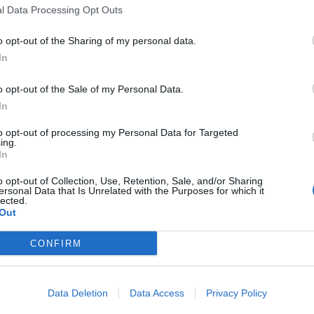
l Data Processing Opt Outs
o opt-out of the Sharing of my personal data.
In
o opt-out of the Sale of my Personal Data.
ΒΟΜΒΑ
ΗΣΑΠ
ΜΕΤΡΟ
ΣΥΝΤΑΓΜΑ
In
to opt-out of processing my Personal Data for Targeted
ing.
In
s
και μάθετε πρώτοι όλες τις ειδήσεις για την άμυνα.
o opt-out of Collection, Use, Retention, Sale, and/or Sharing
ersonal Data that Is Unrelated with the Purposes for which it
lected.
Out
CONFIRM
Data Deletion
Data Access
Privacy Policy