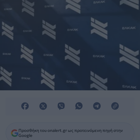
ανάπτυξης.
Προσθήκη του onalert.gr ως προτεινόμενη πηγή στην
Google