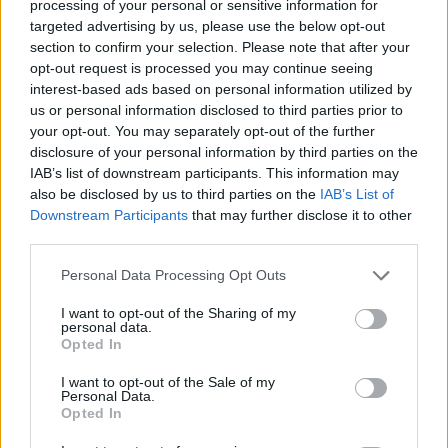
processing of your personal or sensitive information for
targeted advertising by us, please use the below opt-out
Η έρευνα του ΕΛΚΑΚ, που εκπονήθηκε σε
section to confirm your selection. Please note that after your
συνεργασία με την Endeavor Greece, αναδεικνύει
opt-out request is processed you may continue seeing
τρεις βασικές τάσεις για την επόμενη ημέρα του
interest-based ads based on personal information utilized by
οικοσυστήματος:
us or personal information disclosed to third parties prior to
your opt-out. You may separately opt-out of the further
Πρώτον
, η διττή χρήση αποτελεί πλέον κυρίαρχη
disclosure of your personal information by third parties on the
στρατηγική. Το 76% των startups
IAB’s list of downstream participants. This information may
αυτοπροσδιορίζεται ως dual-use, αναπτύσσοντας
also be disclosed by us to third parties on the
IAB’s List of
λύσεις που δεν περιορίζονται στον αμυντικό τομέα,
Downstream Participants
that may further disclose it to other
αλλά διαθέτουν προοπτική ευρύτερης εμπορικής και
third parties.
τεχνολογικής κλιμάκωσης.
Personal Data Processing Opt Outs
Δεύτερον
, η τεχνητή νοημοσύνη αναδεικνύεται σε
I want to opt-out of the Sharing of my
πεδίο εθνικού ανταγωνιστικού πλεονεκτήματος. Το
personal data.
63% των startups που συμμετείχαν στην έρευνα
Opted In
αναπτύσσει λύσεις Τεχνητής Νοημοσύνης, ενώ το
I want to opt-out of the Sale of my
49% θεωρεί ότι η Ελλάδα μπορεί να αποκτήσει
Personal Data.
σαφές ανταγωνιστικό πλεονέκτημα στην άμυνα
Opted In
μέσα από την αξιοποίηση της ΤΝ. Ρομποτική και