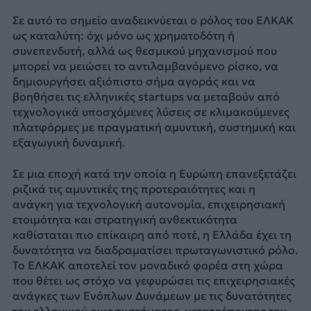
Σε αυτό το σημείο αναδεικνύεται ο ρόλος του ΕΛΚΑΚ
ως καταλύτη: όχι μόνο ως χρηματοδότη ή
συνεπενδυτή, αλλά ως θεσμικού μηχανισμού που
μπορεί να μειώσει το αντιλαμβανόμενο ρίσκο, να
δημιουργήσει αξιόπιστο σήμα αγοράς και να
βοηθήσει τις ελληνικές startups να μεταβούν από
τεχνολογικά υποσχόμενες λύσεις σε κλιμακούμενες
πλατφόρμες με πραγματική αμυντική, συστημική και
εξαγωγική δυναμική.
Σε μια εποχή κατά την οποία η Ευρώπη επανεξετάζει
ριζικά τις αμυντικές της προτεραιότητες και η
ανάγκη για τεχνολογική αυτονομία, επιχειρησιακή
ετοιμότητα και στρατηγική ανθεκτικότητα
καθίσταται πιο επίκαιρη από ποτέ, η Ελλάδα έχει τη
δυνατότητα να διαδραματίσει πρωταγωνιστικό ρόλο.
Το ΕΛΚΑΚ αποτελεί τον μοναδικό φορέα στη χώρα
που θέτει ως στόχο να γεφυρώσει τις επιχειρησιακές
ανάγκες των Ενόπλων Δυνάμεων με τις δυνατότητες
του ελληνικού οικοσυστήματος, μετατρέποντας την