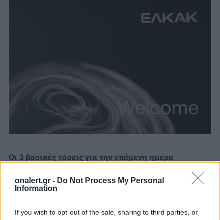
Οι 3 βασικές τάσεις για την επόμενη ημέρα
Κατά τη διάρκεια της εκδήλωσης, το ΕΛΚΑΚ
onalert.gr -
Do Not Process My Personal
ανακοίνωσε την έκθεση «A Dual Use Nation:
Information
Startups», μια πρωτογενή αποτύπωση των
ελληνικών νεοφυών επιχειρήσεων διττής χρήσης και
If you wish to opt-out of the sale, sharing to third parties, or
των προοπτικών τους.