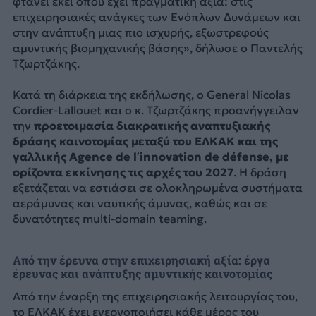
φτάνει εκεί όπου έχει πραγματική αξία: στις
επιχειρησιακές ανάγκες των Ενόπλων Δυνάμεων και
στην ανάπτυξη μιας πιο ισχυρής, εξωστρεφούς
αμυντικής βιομηχανικής βάσης», δήλωσε ο Παντελής
Τζωρτζάκης.
Κατά τη διάρκεια της εκδήλωσης, ο General Nicolas
Cordier-Lallouet και ο κ. Τζωρτζάκης προανήγγειλαν
την
προετοιμασία διακρατικής αναπτυξιακής
δράσης καινοτομίας μεταξύ του ΕΛΚΑΚ και της
γαλλικής Agence de l’innovation de défense, με
ορίζοντα εκκίνησης τις αρχές του 2027
. Η δράση
εξετάζεται να εστιάσει σε ολοκληρωμένα συστήματα
αεράμυνας και ναυτικής άμυνας, καθώς και σε
δυνατότητες multi-domain teaming.
Από την έρευνα στην επιχειρησιακή αξία: έργα
έρευνας και ανάπτυξης αμυντικής καινοτομίας
Aπό την έναρξη της επιχειρησιακής λειτουργίας του,
το ΕΛΚΑΚ έχει ενεργοποιήσει κάθε μέρος του