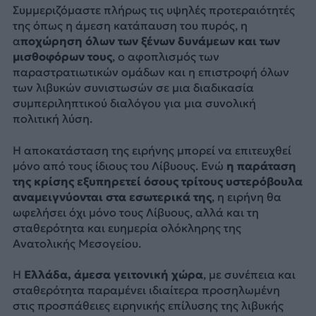
Συμμεριζόμαστε πλήρως τις υψηλές προτεραιότητές
της όπως η άμεση κατάπαυση του πυρός, η
α
ποχώρηση όλων των ξένων δυνάμεων και των
μισθοφόρων τους
, ο αφοπλισμός των
παραστρατιωτικών ομάδων και η επιστροφή όλων
των λιβυκών συνιστωσών σε μια διαδικασία
συμπεριληπτικού διαλόγου για μια συνολική
πολιτική λύση.
Η αποκατάσταση της ειρήνης μπορεί να επιτευχθεί
μόνο από τους ίδιους του Λίβυους. Ενώ
η παράταση
της κρίσης εξυπηρετεί όσους τρίτους υστερόβουλα
αναμειγνύονται στα εσωτερικά της
, η ειρήνη θα
ωφελήσει όχι μόνο τους Λίβυους, αλλά και τη
σταθερότητα και ευημερία ολόκληρης της
Ανατολικής Μεσογείου.
Η
Ελλάδα, άμεσα γειτονική χώρα
, με συνέπεια και
σταθερότητα παραμένει ιδιαίτερα προσηλωμένη
στις προσπάθειες ειρηνικής επίλυσης της λιβυκής