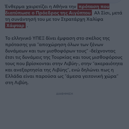
Ένθερμα χαιρετίζει η Αθήνα την
πρόταση που
διατύπωσε ο Πρόεδρος της Αιγύπτου
Αλ Σίσι, μετά
τη συνάντησή του με τον Στρατάρχη Χαλίφα
Χάφταρ
.
Το ελληνικό ΥΠΕΞ δίνει έμφαση στο σκέλος της
πρότασης για “αποχώρηση όλων των ξένων
δυνάμεων και των μισθοφόρων τους” -δείχνοντας
έτσι τις δυνάμεις της Τουρκίας και τους μισθοφόρους
τους που βρίσκονται στην Λιβύη-, στην “ακεραιότητα
και ανεξαρτησία της Λιβύης”, ενώ δηλώνει πως η
Ελλάδα είναι παρούσα ως “άμεσα γειτονική χώρα”
στη Λιβύη.
ΔΙΑΦΗΜΙΣΗ