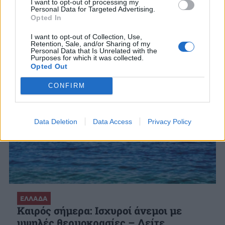
I want to opt-out of processing my
Personal Data for Targeted Advertising.
ΣΧΕΤΙΚΑ ΑΡΘΡΑ
Opted In
I want to opt-out of Collection, Use,
Retention, Sale, and/or Sharing of my
Personal Data that Is Unrelated with the
Purposes for which it was collected.
Opted Out
CONFIRM
Data Deletion
Data Access
Privacy Policy
ΕΛΛΑΔΑ
Καιρός σήμερα: Ισχυροί άνεμοι με
υψηλές θερμοκρασίες – Δείτε