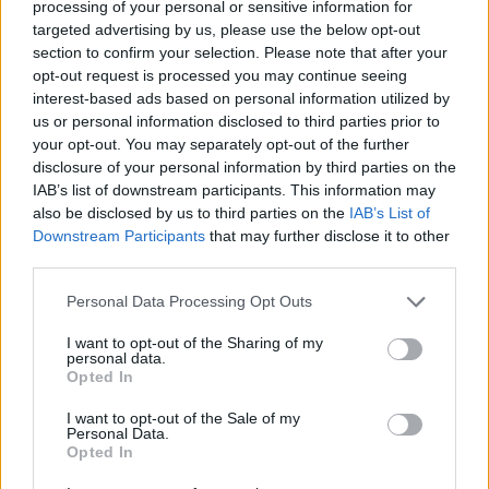
Ξηράς μέσω EDA: Θετικές
κλάσης Ντόναλ
processing of your personal or sensitive information for
οι ΗΠΑ – Αναμονή για
θα είναι από τα
targeted advertising by us, please use the below opt-out
αριθμό, εκδόσεις και
πλοία που ναυ
section to confirm your selection. Please note that after your
κατάσταση οχημάτων
ποτέ
opt-out request is processed you may continue seeing
interest-based ads based on personal information utilized by
us or personal information disclosed to third parties prior to
your opt-out. You may separately opt-out of the further
ΔΙΑΦΗΜΙΣΗ
disclosure of your personal information by third parties on the
IAB’s list of downstream participants. This information may
also be disclosed by us to third parties on the
IAB’s List of
Downstream Participants
that may further disclose it to other
third parties.
Personal Data Processing Opt Outs
I want to opt-out of the Sharing of my
personal data.
Opted In
I want to opt-out of the Sale of my
Personal Data.
Opted In