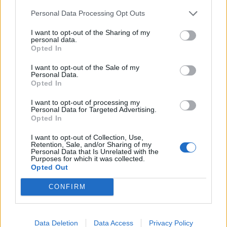
ΕΝΦΙΑ
ΚΥΒΕΡΝΗΣΗ
ΜΕΙΩΣΗ ΕΝΦΙΑ
ΟΙΚΟΝΟΜΙΑ
Personal Data Processing Opt Outs
I want to opt-out of the Sharing of my
Ακολουθήστε το onalert.gr στο
Google
personal data.
Opted In
News
και μάθετε πρώτοι όλες τις ειδήσεις
για την άμυνα.
I want to opt-out of the Sale of my
Personal Data.
Opted In
I want to opt-out of processing my
Personal Data for Targeted Advertising.
Διάβασε επίσης
Opted In
I want to opt-out of Collection, Use,
Retention, Sale, and/or Sharing of my
Personal Data that Is Unrelated with the
Purposes for which it was collected.
Opted Out
CONFIRM
Τουρκία: «Δεν στοχεύει
Προκλήσεων συ
Data Deletion
Data Access
Privacy Policy