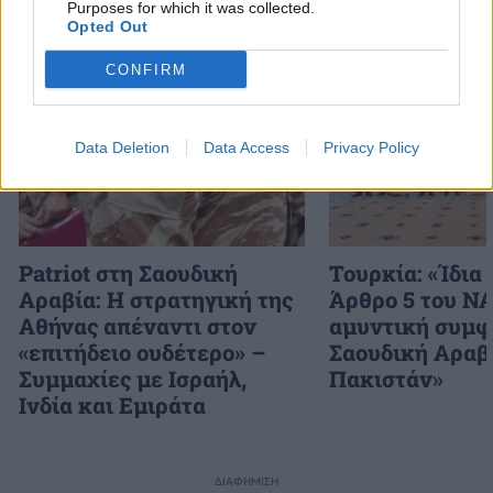
Purposes for which it was collected.
Opted Out
Διάβασε επίσης
CONFIRM
Data Deletion
Data Access
Privacy Policy
Patriot στη Σαουδική
Τουρκία: «Ίδια 
Αραβία: Η στρατηγική της
Άρθρο 5 του N
Αθήνας απέναντι στον
αμυντική συμφ
«επιτήδειο ουδέτερο» –
Σαουδική Αραβ
Συμμαχίες με Ισραήλ,
Πακιστάν»
Ινδία και Εμιράτα
ΔΙΑΦΗΜΙΣΗ