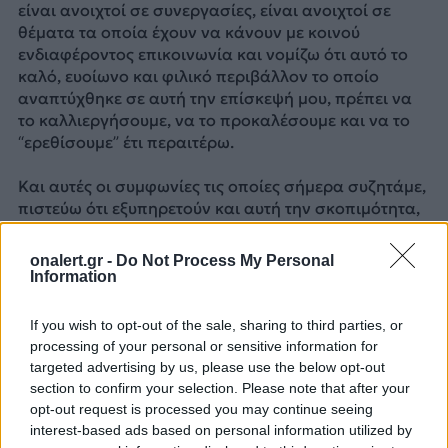
είναι ανοιχτοί σε συνεργασίες, είναι ανοιχτοί σε
θέματα τα οποία έχουν να κάνουν με κοινού
ενδιαφέροντος επικοινωνία και νομίζω ότι αυτό το
καλό, ευοίωνο και φιλικό περιβάλλον το οποίο
αναπτύχθηκε σε αυτή την επίσκεψή μου, πρέπει να
το καλλιεργήσουμε, να το προκαλέσουμε και να το
“ερεθίσουμε” έτι περαιτέρω.
Και αυτές οι συμφωνίες τις οποίες σήμερα συζητάμε,
πιστεύω ότι εξυπηρετούν και αυτή την σκοπιμότητα,
κατέληξε ο κ. Δαβάκης.
onalert.gr -
Do Not Process My Personal
Πηγή: ΑΠΕ-ΜΠΕ
Information
ΔΙΑΦΗΜΙΣΗ
If you wish to opt-out of the sale, sharing to third parties, or
processing of your personal or sensitive information for
targeted advertising by us, please use the below opt-out
section to confirm your selection. Please note that after your
opt-out request is processed you may continue seeing
interest-based ads based on personal information utilized by