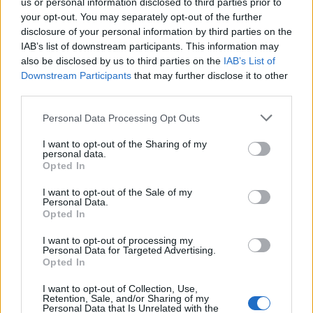
us or personal information disclosed to third parties prior to
your opt-out. You may separately opt-out of the further
disclosure of your personal information by third parties on the
IAB’s list of downstream participants. This information may
also be disclosed by us to third parties on the
IAB’s List of
Downstream Participants
that may further disclose it to other
third parties.
Personal Data Processing Opt Outs
ΒΟΥΛΗ
I want to opt-out of the Sharing of my
personal data.
ΕΠΙΤΡΟΠΗ ΑΜΥΝΑΣ ΚΑΙ ΕΞΩΤΕΡΙΚΩΝ ΥΠΟΘΕΣΕΩΝ
Opted In
ΙΤΑΛΙΑ
ΠΟΛΩΝΙΑ
ΣΥΜΦΩΝΙΕΣ
I want to opt-out of the Sale of my
Personal Data.
Opted In
Ακολουθήστε το onalert.gr στο
Google
I want to opt-out of processing my
News
και μάθετε πρώτοι όλες τις ειδήσεις
Personal Data for Targeted Advertising.
Opted In
για την άμυνα.
I want to opt-out of Collection, Use,
Retention, Sale, and/or Sharing of my
Personal Data that Is Unrelated with the