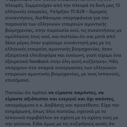
πλευρές. Συμμετείχαν από την πλευρά τη δική μας 15
ελληνικές εταιρείες. Υπήρξαν 75 B2B – διμερείς
συναντήσεις. Αισθάνομαι υπερηφάνεια για την
παρουσία των ελληνικών εταιρειών αμυντικής
βιομηχανίας, στην παρουσία εκεί, τις συναντήσεις με
ομολόγους τους εκεί, και πιστεύω ότι και μετά από
δέκα μέρες όταν γυρίσαμε συνάντησή μας με τις
ελληνικές εταιρείες αμυντικής βιομηχανίας, ήταν
εξαιρετικά ελπιδοφόρα και ευοίωνη, γιατί είχαμε ένα
εξαιρετικό feedback στην όλη αυτή συζήτηση». Ήδη
υπάρχουν στα σκαριά συνεργασίες των ελληνικών
εταιρειών αμυντικής βιομηχανίας, με τους Ισπανούς,
επισήμανε.
Πιστεύω ότι πρέπει
να είμαστε παρόντες, να
είμαστε αξιόπιστοι και ενεργοί και όχι απόντες
,
υπογράμμισε ο κ. Δαβάκης και προσέθεσε: Είχα την
ενημέρωση, όπως όλοι πιστεύω, σχετικά με το
Ισπανικό περιβάλλον σε σχέση με τη σχέση τους με
την γείτονα. Είδα όμως με τις συζητήσεις αυτές ότι