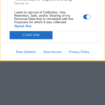
ελληνική παρουσία –
επανδρωμένα 
Opted In
Μήνυμα της Αθήνας στο
Ριάντ
I want to opt-out of Collection, Use,
Retention, Sale, and/or Sharing of my
Personal Data that Is Unrelated with the
Purposes for which it was collected.
Opted Out
ΔΙΑΦΗΜΙΣΗ
CONFIRM
Data Deletion
Data Access
Privacy Policy