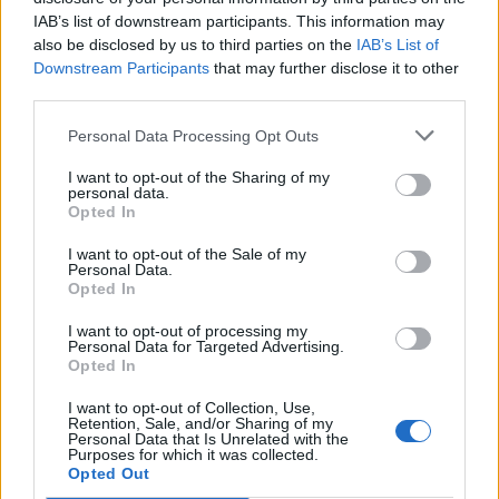
IAB’s list of downstream participants. This information may
also be disclosed by us to third parties on the
IAB’s List of
Downstream Participants
that may further disclose it to other
third parties.
Personal Data Processing Opt Outs
F-35
ΓΙΩΡΓΟΣ ΓΕΡΑΠΕΤΡΙΤΗΣ
ΤΟΥΡΚΙΑ
I want to opt-out of the Sharing of my
personal data.
Opted In
Ακολουθήστε το onalert.gr στο
Google
News
και μάθετε πρώτοι όλες τις ειδήσεις
I want to opt-out of the Sale of my
για την άμυνα.
Personal Data.
Opted In
I want to opt-out of processing my
Personal Data for Targeted Advertising.
Opted In
Διάβασε επίσης
I want to opt-out of Collection, Use,
Retention, Sale, and/or Sharing of my
Personal Data that Is Unrelated with the
Purposes for which it was collected.
Opted Out