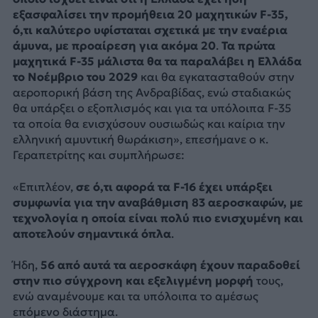
εξασφαλίσει την προμήθεια 20 μαχητικών F-35,
ό,τι καλύτερο υφίσταται σχετικά με την εναέρια
άμυνα, με προαίρεση για ακόμα 20
.
Τα πρώτα
μαχητικά F-35 μάλιστα θα τα παραλάβει η Ελλάδα
το Νοέμβριο του 2029
και θα εγκατασταθούν στην
αεροπορική βάση της Ανδραβίδας, ενώ σταδιακώς
θα υπάρξει ο εξοπλισμός και για τα υπόλοιπα F-35
τα οποία θα ενισχύσουν ουσιωδώς και καίρια την
ελληνική αμυντική θωράκιση», επεσήμανε ο κ.
Γεραπετρίτης και συμπλήρωσε:
«Επιπλέον,
σε ό,τι αφορά τα F-16 έχει υπάρξει
συμφωνία για την αναβάθμιση 83 αεροσκαφών, με
τεχνολογία η οποία είναι πολύ πιο ενισχυμένη και
αποτελούν σημαντικά όπλα
.
Ήδη,
56 από αυτά τα αεροσκάφη έχουν παραδοθεί
στην πιο σύγχρονη και εξελιγμένη μορφή
τους,
ενώ αναμένουμε και τα υπόλοιπα το αμέσως
επόμενο διάστημα.