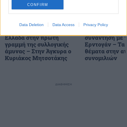
CONFIRM
Data Deletion
Data Access
Privacy Policy
Σύνοδος κορυφής NATO: Η
Τραμπ: «Έκλεισ
Ελλάδα στην πρώτη
συνάντηση με 
γραμμή της συλλογικής
Ερντογάν – Τα 
άμυνας – Στην Άγκυρα ο
θέματα στην α
Κυριάκος Μητσοτάκης
συνομιλιών
ΔΙΑΦΗΜΙΣΗ