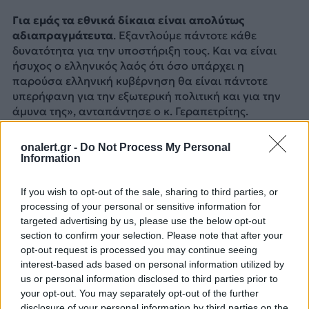
Για εμάς τα εθνικά δίκαια είναι απολύτως
αδιαπραγμάτευτα
. Εξαντλούμε πάντοτε κάθε
δυνατότητα για την υποστήριξη τους. Και να είναι
ήσυχος ο ελληνικός λαός ότι όσο υπάρχει η
παρούσα ελληνική κυβέρνηση θα είναι πάντοτε
υπερήφανη για την εξωτερική πολιτική και για την
άμυνα της», ανταπάντησε ο κ. Γεραπετρίτης.
Πηγή: ΑΠΕ – ΜΠΕ
onalert.gr -
Do Not Process My Personal
Information
ΔΙΑΦΗΜΙΣΗ
If you wish to opt-out of the sale, sharing to third parties, or
processing of your personal or sensitive information for
targeted advertising by us, please use the below opt-out
section to confirm your selection. Please note that after your
opt-out request is processed you may continue seeing
interest-based ads based on personal information utilized by
us or personal information disclosed to third parties prior to
your opt-out. You may separately opt-out of the further
disclosure of your personal information by third parties on the