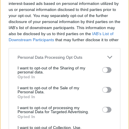
interest-based ads based on personal information utilized by
us or personal information disclosed to third parties prior to
your opt-out. You may separately opt-out of the further
disclosure of your personal information by third parties on the
IAB’s list of downstream participants. This information may
also be disclosed by us to third parties on the
IAB’s List of
Downstream Participants
that may further disclose it to other
third parties.
Personal Data Processing Opt Outs
I want to opt-out of the Sharing of my
personal data.
ΕΛΛΑΔΑ
Opted In
Καιρός σήμερα: Στα ύψη η
I want to opt-out of the Sale of my
θερμοκρασία με ισχυρούς ανέμους
Personal Data.
έως 8 μποφόρ
Opted In
Η πρόγνωση του καιρού από την Εθνική
I want to opt-out of processing my
Μετεωρολογική Υπηρεσία
Personal Data for Targeted Advertising.
9 ΑΥΓ. 2026, 07:39
Opted In
I want to opt-out of Collection, Use,