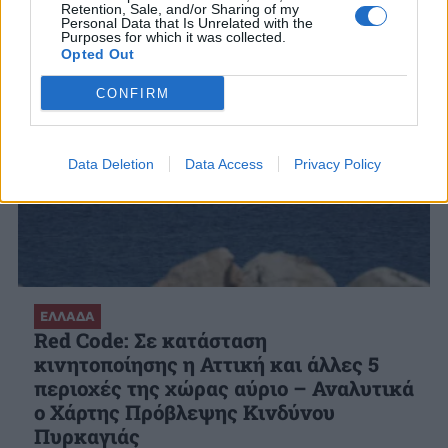
Retention, Sale, and/or Sharing of my
Personal Data that Is Unrelated with the
Purposes for which it was collected.
Opted Out
CONFIRM
Data Deletion
Data Access
Privacy Policy
ΕΛΛΑΔΑ
Red Code: Σε κατάσταση
κινητοποίησης η Αττική και άλλες 5
περιοχές της χώρας αύριο – Αναλυτικά
ο Χάρτης Πρόβλεψης Κινδύνου
Πυρκαγιάς