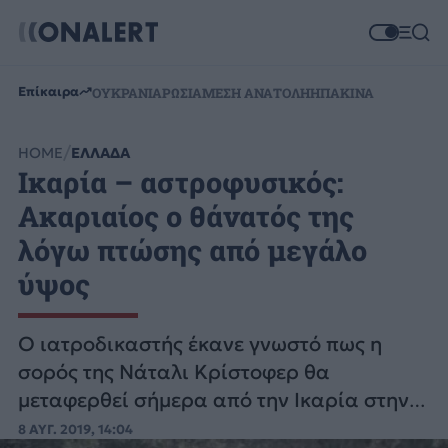
Επίκαιρα
ΟΥΚΡΑΝΙΑ
ΡΩΣΙΑ
ΜΕΣΗ ΑΝΑΤΟΛΗ
ΗΠΑ
ΚΙΝΑ
HOME
ΕΛΛΑΔΑ
Ικαρία – αστροφυσικός:
Ακαριαίος ο θάνατός της
λόγω πτώσης από μεγάλο
ύψος
Ο ιατροδικαστής έκανε γνωστό πως η
σορός της Νάταλι Κρίστοφερ θα
μεταφερθεί σήμερα από την Ικαρία στην
Αθήνα για νεκροψία-νεκροτομή.
8 ΑΥΓ. 2019, 14:04