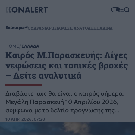
Επίκαιρα
ΟΥΚΡΑΝΙΑ
ΡΩΣΙΑ
ΜΕΣΗ ΑΝΑΤΟΛΗ
ΗΠΑ
ΚΙΝΑ
HOME
ΕΛΛΑΔΑ
Καιρός Μ.Παρασκευής: Λίγες
νεφώσεις και τοπικές βροχές
– Δείτε αναλυτικά
Διαβάστε πως θα είναι ο καιρός σήμερα,
Μεγάλη Παρασκευή 10 Απριλίου 2026,
σύμφωνα με το δελτίο πρόγνωσης της
Εθνικής Μετεωρολογικής Υπηρεσίας
10 ΑΠΡ. 2026, 07:28
(ΕΜΥ).