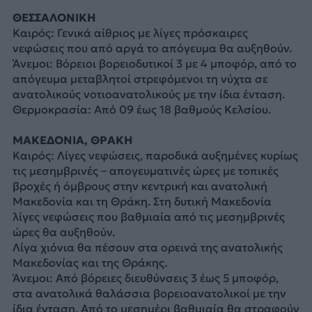
ΘΕΣΣΑΛΟΝΙΚΗ
Καιρός: Γενικά αίθριος με λίγες πρόσκαιρες
νεφώσεις που από αργά το απόγευμα θα αυξηθούν.
Άνεμοι: Βόρειοι βορειοδυτικοί 3 με 4 μποφόρ, από το
απόγευμα μεταβλητοί στρεφόμενοι τη νύχτα σε
ανατολικούς νοτιοανατολικούς με την ίδια ένταση.
Θερμοκρασία: Από 09 έως 18 βαθμούς Κελσίου.
ΜΑΚΕΔΟΝΙΑ, ΘΡΑΚΗ
Καιρός: Λίγες νεφώσεις, παροδικά αυξημένες κυρίως
τις μεσημβρινές – απογευματινές ώρες με τοπικές
βροχές ή όμβρους στην κεντρική και ανατολική
Μακεδονία και τη Θράκη. Στη δυτική Μακεδονία
λίγες νεφώσεις που βαθμιαία από τις μεσημβρινές
ώρες θα αυξηθούν.
Λίγα χιόνια θα πέσουν στα ορεινά της ανατολικής
Μακεδονίας και της Θράκης.
Άνεμοι: Από βόρειες διευθύνσεις 3 έως 5 μποφόρ,
στα ανατολικά θαλάσσια βορειοανατολικοί με την
ίδια ένταση. Από το μεσημέρι βαθμιαία θα στραφούν