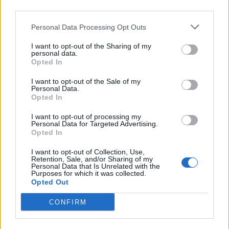
third parties.
ΔΕΛΤΙΟ ΕΜΥ
ΚΑΙΡΟΣ
ΠΡΟΓΝΩΣΗ ΚΑΙΡΟΥ
Personal Data Processing Opt Outs
Ακολουθήστε το onalert.gr στο
Google
I want to opt-out of the Sharing of my
News
και μάθετε πρώτοι όλες τις ειδήσεις
personal data.
Opted In
για την άμυνα.
I want to opt-out of the Sale of my
Personal Data.
Opted In
I want to opt-out of processing my
Διάβασε επίσης
Personal Data for Targeted Advertising.
Opted In
I want to opt-out of Collection, Use,
Retention, Sale, and/or Sharing of my
Personal Data that Is Unrelated with the
Purposes for which it was collected.
Opted Out
CONFIRM
Εικονική αερομαχία με
Τραμπ: «Είμαι 