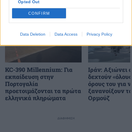
Opted Out
Διάβασε επίσης
CONFIRM
Data Deletion
Data Access
Privacy Policy
KC-390 Millennium: Για
Ιράν: Αξιώνει 
εκπαίδευση στην
δεχτούν «όλους
Πορτογαλία
όρους του για ν
προετοιμάζονται τα πρώτα
ξανανοίξουν τα
ελληνικά πληρώματα
Ορμούζ
ΔΙΑΦΗΜΙΣΗ