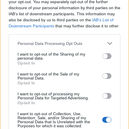
your opt-out. You may separately opt-out of the further
disclosure of your personal information by third parties on the
IAB’s list of downstream participants. This information may
also be disclosed by us to third parties on the
IAB’s List of
Downstream Participants
that may further disclose it to other
third parties.
Personal Data Processing Opt Outs
I want to opt-out of the Sharing of my
personal data.
Opted In
ΕΘΝΙΚΗ ΜΕΤΕΩΡΟΛΟΓΙΚΗ ΥΠΗΡΕΣΙΑ
ΕΜΥ
ΚΑΙΡΟΣ
ΠΡΟΓΝΩΣΗ ΚΑΙΡΟΥ
I want to opt-out of the Sale of my
Personal Data.
Opted In
Ακολουθήστε το onalert.gr στο
Google
I want to opt-out of processing my
Personal Data for Targeted Advertising.
News
και μάθετε πρώτοι όλες τις ειδήσεις
Opted In
για την άμυνα.
I want to opt-out of Collection, Use,
Retention, Sale, and/or Sharing of my
Personal Data that Is Unrelated with the
Purposes for which it was collected.