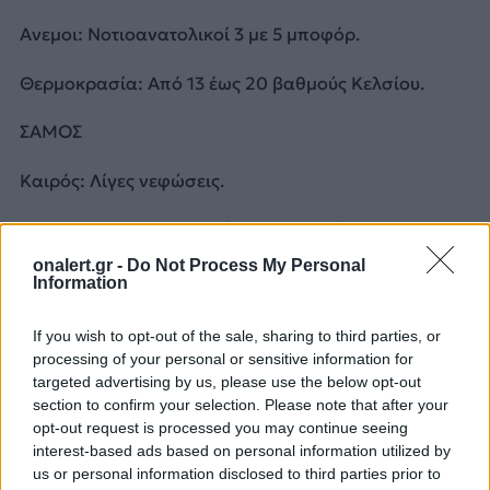
Ανεμοι: Νοτιοανατολικοί 3 με 5 μποφόρ.
Θερμοκρασία: Από 13 έως 20 βαθμούς Κελσίου.
ΣΑΜΟΣ
Καιρός: Λίγες νεφώσεις.
Ανεμοι: Νοτιοανατολικοί 3 με 4 μποφόρ.
onalert.gr -
Do Not Process My Personal
Θερμοκρασία: Από 14 έως 19 βαθμούς Κελσίου.
Information
If you wish to opt-out of the sale, sharing to third parties, or
processing of your personal or sensitive information for
ΔΙΑΦΗΜΙΣΗ
targeted advertising by us, please use the below opt-out
section to confirm your selection. Please note that after your
opt-out request is processed you may continue seeing
interest-based ads based on personal information utilized by
us or personal information disclosed to third parties prior to