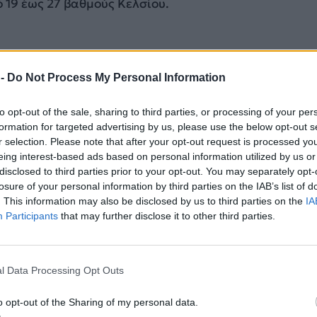
 19 έως 27 βαθμούς Κελσίου.
ριος με λίγες νεφώσεις.
ί 2 με 4 μποφόρ.
 -
Do Not Process My Personal Information
 19 έως 28 βαθμούς Κελσίου.
to opt-out of the sale, sharing to third parties, or processing of your per
ΑΚΗ
formation for targeted advertising by us, please use the below opt-out s
ικές νεφώσεις, αυξημένες στα ανατολικά.
r selection. Please note that after your opt-out request is processed y
ί 2 με 4 και στα ανατολικά βορειοανατολικοί 4 με 5 κ
eing interest-based ads based on personal information utilized by us or
disclosed to third parties prior to your opt-out. You may separately opt-
μποφόρ.
losure of your personal information by third parties on the IAB’s list of
 14 έως 28 και τοπικά στη Μακεδονία έως 30 βαθμού
. This information may also be disclosed by us to third parties on the
IA
Participants
that may further disclose it to other third parties.
ΔΙΑΦΗΜΙΣΗ
l Data Processing Opt Outs
o opt-out of the Sharing of my personal data.