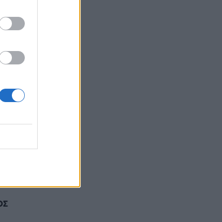
ς και
α
 το
με 4
ΟΣ