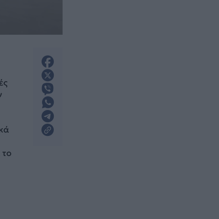
ές
ν
ικά
 το