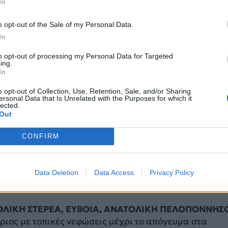
In
o opt-out of the Sale of my Personal Data.
In
to opt-out of processing my Personal Data for Targeted
ing.
In
o opt-out of Collection, Use, Retention, Sale, and/or Sharing
ΠΕΙΡΟΣ, ΔΥΤΙΚΗ ΣΤΕΡΕΑ, ΔΥΤΙΚΗ ΠΕΛΟΠΟΝΝΗΣΟΣ
ersonal Data that Is Unrelated with the Purposes for which it
lected.
θριος με παροδικά αυξημένες νεφώσεις τις μεσημβρινέ
Out
ες στα βόρεια ηπειρωτικά, οπότε υπάρχει πιθανότητ
ν στα ορεινά της Ηπείρου.
CONFIRM
ί 4 και τοπικά βορειοανατολικοί μέχρι 5 μποφόρ, από
τικοί με την ίδια ένταση.
17 έως 28 βαθμούς Κελσίου. Στα βόρεια η ελάχιστη 3 
Data Deletion
Data Access
Privacy Policy
ερη.
ΟΛΙΚΗ ΣΤΕΡΕΑ, ΕΥΒΟΙΑ, ΑΝΑΤΟΛΙΚΗ ΠΕΛΟΠΟΝΝΗΣ
θριος με τοπικές νεφώσεις μέχρι το απόγευμα στα