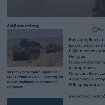
Διάβασε επίσης
Προσ
Βροχερός θα είναι
βροχές μέχρι το α
Εύβοια και την Κρ
Ηπείρου.
Η ορατότητα τις π
περιορισμένη.
Stryker για το Στρατό Ξηράς μέσω
Οι άνεμοι θα πνέο
EDA: Θετικές οι ΗΠΑ – Αναμονή για
Αιγαίο έως 7 μποφ
αριθμό, εκδόσεις και κατάσταση
Η θερμοκρασία δε
οχημάτων
Αναλυτικά ο καιρό