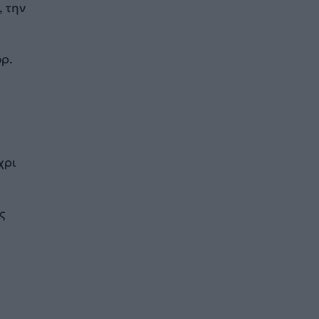
, την
όρ.
χρι
ς