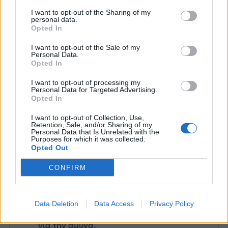
I want to opt-out of the Sharing of my
personal data.
Opted In
I want to opt-out of the Sale of my
Personal Data.
Opted In
I want to opt-out of processing my
Personal Data for Targeted Advertising.
Opted In
I want to opt-out of Collection, Use,
Retention, Sale, and/or Sharing of my
Personal Data that Is Unrelated with the
Purposes for which it was collected.
Opted Out
ΒΡΟΧΕΣ
ΕΜΥ
ΚΑΙΡΟΣ
ΚΑΤΑΙΓΙΔΕΣ
ΠΡΟΓΝΩΣΗ ΕΜΥ
ΠΡΟΓΝΩΣΗ ΚΑΙΡΟΥ
CONFIRM
Ακολουθήστε το onalert.gr στο
Google
Data Deletion
Data Access
Privacy Policy
News
και μάθετε πρώτοι όλες τις ειδήσεις
για την άμυνα.