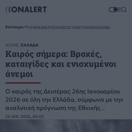
Επίκαιρα
ΟΥΚΡΑΝΙΑ
ΡΩΣΙΑ
ΜΕΣΗ ΑΝΑΤΟΛΗ
ΗΠΑ
ΚΙΝΑ
HOME
ΕΛΛΑΔΑ
Καιρός σήμερα: Βροχές,
καταιγίδες και ενισχυμένοι
άνεμοι
Ο καιρός της Δευτέρας 26ης Ιανουαρίου
2026 σε όλη την Ελλάδα, σύμφωνα με την
αναλυτική πρόγνωση της Εθνικής
Μετεωρολογικής Υπηρεσίας.
26 ΙΑΝ. 2026, 06:03