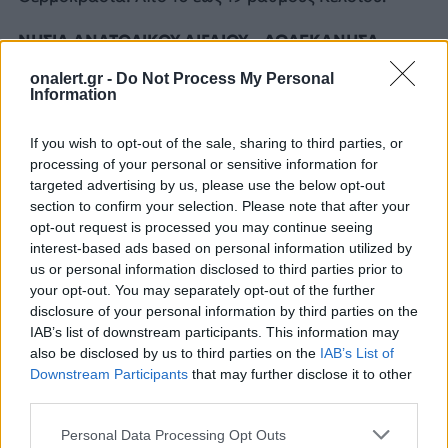
ΝΗΣΙΑ ΑΝΑΤΟΛΙΚΟΥ ΑΙΓΑΙΟΥ – ΔΩΔΕΚΑΝΗΣΑ
onalert.gr -
Do Not Process My Personal
Καιρός: Νεφώσεις με τοπικές βροχές. Από το
Information
μεσημέρι οι βροχές θα ενταθούν και θα εκδηλωθούν
και σποραδικές καταιγίδες. Τα φαινόμενα από νωρίς
If you wish to opt-out of the sale, sharing to third parties, or
το απόγευμα θα ειναι κατά τόπους ισχυρά.
processing of your personal or sensitive information for
targeted advertising by us, please use the below opt-out
Ανεμοι: Νοτιοανατολικοί 6 με 8 και πιθανώς στα
section to confirm your selection. Please note that after your
νότια τοπικά 9 μποφόρ. Από το απόγευμα βαθμιαία
opt-out request is processed you may continue seeing
θα στραφούν σε νότιους νοτιοδυτικούς 6 με 7
interest-based ads based on personal information utilized by
μποφόρ.
us or personal information disclosed to third parties prior to
your opt-out. You may separately opt-out of the further
Θερμοκρασία: Από 12 έως 19 βαθμούς Κελσίου. Στα
disclosure of your personal information by third parties on the
βόρεια 2 με 3 βαθμούς χαμηλότερη.
IAB’s list of downstream participants. This information may
also be disclosed by us to third parties on the
IAB’s List of
Downstream Participants
that may further disclose it to other
third parties.
ΔΙΑΦΗΜΙΣΗ
Personal Data Processing Opt Outs