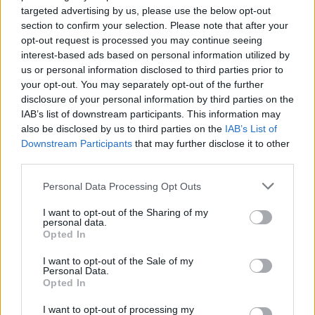
οι ΗΠΑ – Αναμονή για
θα είναι από τα
targeted advertising by us, please use the below opt-out
αριθμό, εκδόσεις και
πλοία που ναυ
section to confirm your selection. Please note that after your
κατάσταση οχημάτων
ποτέ
opt-out request is processed you may continue seeing
interest-based ads based on personal information utilized by
us or personal information disclosed to third parties prior to
your opt-out. You may separately opt-out of the further
disclosure of your personal information by third parties on the
ΔΙΑΦΗΜΙΣΗ
IAB’s list of downstream participants. This information may
also be disclosed by us to third parties on the
IAB’s List of
Downstream Participants
that may further disclose it to other
third parties.
Personal Data Processing Opt Outs
I want to opt-out of the Sharing of my
personal data.
Opted In
I want to opt-out of the Sale of my
Personal Data.
Opted In
I want to opt-out of processing my