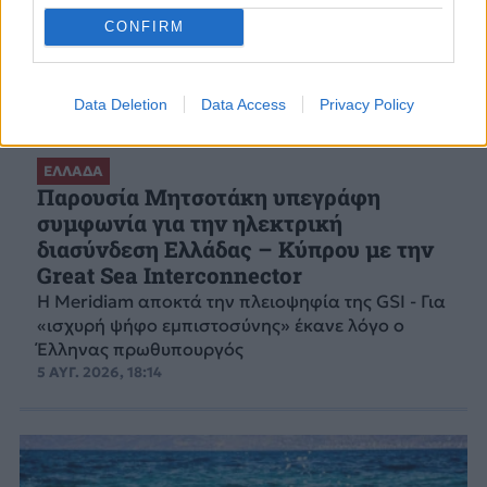
CONFIRM
Data Deletion
Data Access
Privacy Policy
ΕΛΛΑΔΑ
Παρουσία Μητσοτάκη υπεγράφη
συμφωνία για την ηλεκτρική
διασύνδεση Ελλάδας – Κύπρου με την
Great Sea Interconnector
Η Meridiam αποκτά την πλειοψηφία της GSI - Για
«ισχυρή ψήφο εμπιστοσύνης» έκανε λόγο ο
Έλληνας πρωθυπουργός
5 ΑΥΓ. 2026, 18:14