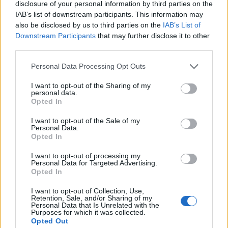
disclosure of your personal information by third parties on the
IAB’s list of downstream participants. This information may
also be disclosed by us to third parties on the
IAB’s List of
Downstream Participants
that may further disclose it to other
third parties.
ΕΛΛΑΔΑ
Καιρός σήμερα: Ισχυροί άνεμοι με
Personal Data Processing Opt Outs
υψηλές θερμοκρασίες – Δείτε
I want to opt-out of the Sharing of my
αναλυτικά
personal data.
Η πρόγνωση του καιρού από την Εθνική
Opted In
Μετεωρολογική Υπηρεσία
I want to opt-out of the Sale of my
6 ΑΥΓ. 2026, 04:23
Personal Data.
Opted In
I want to opt-out of processing my
Personal Data for Targeted Advertising.
Opted In
I want to opt-out of Collection, Use,
Retention, Sale, and/or Sharing of my
Personal Data that Is Unrelated with the
Purposes for which it was collected.
Opted Out