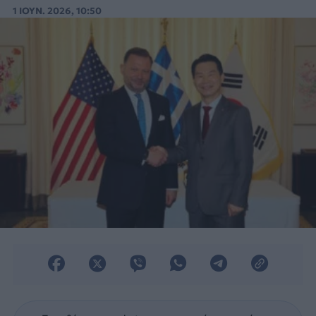
νοτιοκορεατική HANWHA Ocean.
1 ΙΟΥΝ. 2026, 10:50