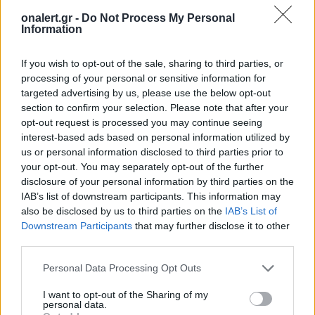
έμπρακτη έκφραση του οράματος της κυβέρνησης
Τραμπ για την ανοικοδόμηση των στρατηγικών
onalert.gr -
Do Not Process My Personal
Information
βιομηχανικών δικτύων της Δύσης.
If you wish to opt-out of the sale, sharing to third parties, or
Σύμφωνα με την ONEX, η υλοποίηση του σχεδίου
processing of your personal or sensitive information for
μπορεί να αναβαθμίσει τον ρόλο της Ελλάδας ως
targeted advertising by us, please use the below opt-out
νότιου πυλώνα της Ευρώπης και κεντρικού
section to confirm your selection. Please note that after your
ναυπηγικού κόμβου για τη Μεσόγειο, τη
opt-out request is processed you may continue seeing
Νοτιοανατολική Ευρώπη και τη Μαύρη Θάλασσα. Η
interest-based ads based on personal information utilized by
εταιρεία υποστηρίζει ακόμη ότι η ανάπτυξη του
us or personal information disclosed to third parties prior to
προγράμματος θα ενισχύσει τη συμμετοχή της
your opt-out. You may separately opt-out of the further
χώρας στην παραγωγή αμυντικών συστημάτων,
disclosure of your personal information by third parties on the
μεταβάλλοντας τον ρόλο της από καταναλωτή
IAB’s list of downstream participants. This information may
αμυντικών συστημάτων σε παραγωγό τους.
also be disclosed by us to third parties on the
IAB’s List of
Downstream Participants
that may further disclose it to other
Πηγή: ΑΠΕ – ΜΠΕ
third parties.
ΔΙΑΦΗΜΙΣΗ
Personal Data Processing Opt Outs
I want to opt-out of the Sharing of my
personal data.