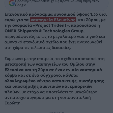
Προσθήκη του onalert.gr ως προτεινόμενη πηγή στην
Google
Επενδυτικό πρόγραμμα συνολικού ύψους 1,35 δισ.
ευρώ για τα
ναυπηγεία Ελευσίνας
και Σύρου, με
την ονομασία «Project Trident», παρουσίασε η
ONEX Shipyards & Technologies Group
,
περιγράφοντάς το ως το μεγαλύτερο ναυπηγικό και
αμυντικό επενδυτικό σχέδιο που έχει ανακοινωθεί
στη χώρα τις τελευταίες δεκαετίες.
Σύμφωνα με την εταιρεία, το σχέδιο αποσκοπεί στη
μετατροπή των ναυπηγείων του Ομίλου στην
Ελευσίνα και τη Σύρο σε έναν ενιαίο ναυπηγικό
κόμβο και σε ένα σύγχρονο, κάθετα
ολοκληρωμένο κέντρο κατασκευής, συντήρησης
και υποστήριξης αμυντικών και εμπορικών
πλοίων
, με στόχο να αποτελέσει το μεγαλύτερο
αντίστοιχο συγκρότημα στη νοτιοανατολική
Ευρώπη.
ΔΙΑΦΗΜΙΣΗ