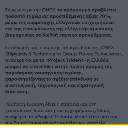
Σύμφωνα με την ONEX,
το πρόγραμμα προβλέπει
ποσοστό εγχώριας προστιθέμενης αξίας 70%,
μέσω της συμμετοχής ελληνικών επιχειρήσεων
και της ενσωμάτωσης της ελληνικής αμυντικής
βιομηχανίας σε διεθνή ναυτικά προγράμματα.
Σε δήλωσή του, ο ιδρυτής και πρόεδρος της ONEX
Shipyards & Technologies Group, Πάνος Ξενοκώστας,
ανέφερε ό
τι με το «Project Trident» η Ελλάδα
μπορεί να επανέλθει «στην πρώτη γραμμή της
παγκόσμιας ναυπηγικής ισχύος»,
χαρακτηρίζοντας το σχέδιο επένδυση με
αναπτυξιακή, τεχνολογική και στρατηγική
διάσταση.
Ιδιαίτερη έμφαση δίνει η εταιρεία και στη
γεωπολιτική διάσταση του εγχειρήματος. Όπως
αναφέρει, το «Project Trident» υλοποιείται υπό την
αιγίδα της αμερικανικής ηγεσίας και αποτελεί