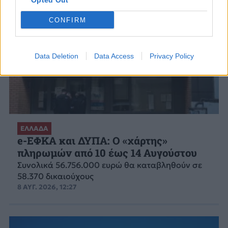
Opted Out
CONFIRM
Data Deletion
Data Access
Privacy Policy
ΕΛΛΑΔΑ
e-ΕΦΚΑ και ΔΥΠΑ: Ο «χάρτης»
πληρωμών από 10 έως 14 Αυγούστου
Συνολικά 56.756.000 ευρώ θα καταβληθούν σε
58.370 δικαιούχους
8 ΑΥΓ. 2026, 12:27