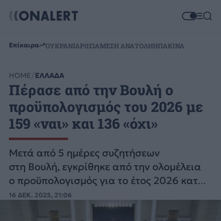
Επίκαιρα
ΟΥΚΡΑΝΙΑ
ΡΩΣΙΑ
ΜΕΣΗ ΑΝΑΤΟΛΗ
ΗΠΑ
ΚΙΝΑ
HOME
ΕΛΛΑΔΑ
Πέρασε από την Βουλή ο
προϋπολογισμός του 2026 με
159 «ναι» και 136 «όχι»
Μετά από 5 ημέρες συζητήσεων
στη Βουλή, εγκρίθηκε από την ολομέλεια
ο προϋπολογισμός για το έτος 2026 κατά
πλειοψηφία, με 159 «ναι» και 136 «όχι».
16 ΔΕΚ. 2025, 21:06