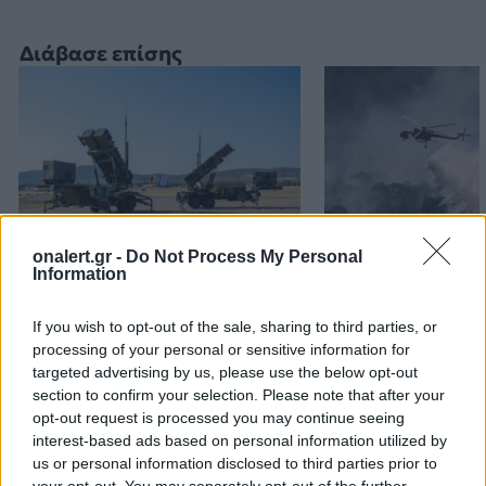
Διάβασε επίσης
onalert.gr -
Do Not Process My Personal
Information
Patriot στη Σαουδική
H «Βαβέλ» των
Αραβία: Κάθε μήνα
μέσων της
If you wish to opt-out of the sale, sharing to third parties, or
επαναξιολογείται η
Πυροσβεστικής
processing of your personal or sensitive information for
ελληνική παρουσία –
δυστύχημα στη
targeted advertising by us, please use the below opt-out
Μήνυμα της Αθήνας στο
συντονισμός κα
section to confirm your selection. Please note that after your
Ριάντ
μοντέλο λειτου
opt-out request is processed you may continue seeing
interest-based ads based on personal information utilized by
us or personal information disclosed to third parties prior to
ΔΙΑΦΗΜΙΣΗ